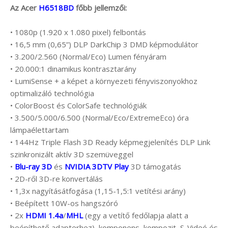
Az Acer
H6518BD
főbb jellemzői:
• 1080p (1.920 x 1.080 pixel) felbontás
• 16,5 mm (0,65”) DLP DarkChip 3 DMD képmodulátor
• 3.200/2.560 (Normal/Eco) Lumen fényáram
• 20.000:1 dinamikus kontrasztarány
• LumiSense + a képet a környezeti fényviszonyokhoz
optimalizáló technológia
• ColorBoost és ColorSafe technológiák
• 3.500/5.000/6.500 (Normal/Eco/ExtremeEco) óra
lámpaélettartam
• 144Hz Triple Flash 3D Ready képmegjelenítés DLP Link
szinkronizált aktív 3D szemüveggel
•
Blu-ray 3D
és
NVIDIA 3DTV Play
3D támogatás
• 2D-ről 3D-re konvertálás
• 1,3x nagyításátfogása (1,15-1,5:1 vetítési arány)
• Beépített 10W-os hangszóró
• 2x
HDMI 1.4a
/
MHL
(egy a vetítő fedőlapja alatt a
beépíthető adapterhez), komponens, kompozit, S-Videó és