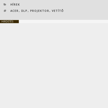
KATEGÓRIÁK
HÍREK
CÍMKÉK
ACER
,
DLP
,
PROJEKTOR
,
VETÍTŐ
HIRDETÉS