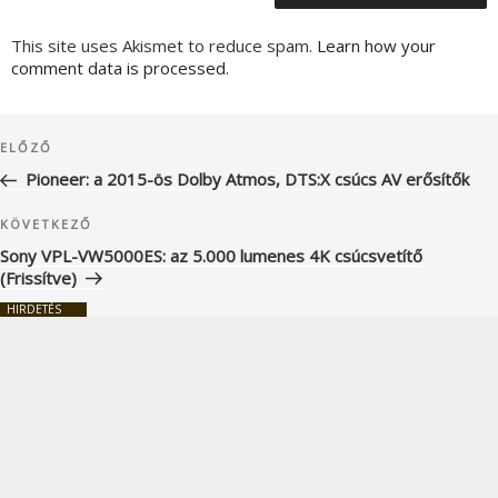
This site uses Akismet to reduce spam.
Learn how your
comment data is processed.
Bejegyzés
Korábbi
ELŐZŐ
navigáció
bejegyzés
Pioneer: a 2015-ös Dolby Atmos, DTS:X csúcs AV erősítők
Következő
KÖVETKEZŐ
bejegyzés
Sony VPL-VW5000ES: az 5.000 lumenes 4K csúcsvetítő
(Frissítve)
HIRDETÉS