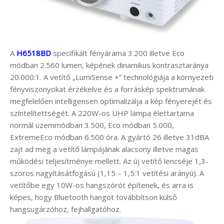
A
H6518BD
specifikált fényárama 3.200 illetve Eco
módban 2.560 lumen, képének dinamikus kontrasztaránya
20.000:1. A vetítő „LumiSense +” technológiája a környezeti
fényviszonyokat érzékelve és a forráskép spektrumának
megfelelően intelligensen optimalizálja a kép fényerejét és
színtelítettségét. A 220W-os UHP lámpa élettartama
normál üzemmódban 3.500, Eco módban 5.000,
ExtremeEco módban 6.500 óra. A gyártó 26 illetve 31dBA
zajt ad meg a vetítő lámpájának alacsony illetve magas
működési teljesítménye mellett. Az új vetítő lencséje 1,3-
szoros nagyításátfogású (1,15 – 1,5:1 vetítési arányú). A
vetítőbe egy 10W-os hangszórót építenek, és arra is
képes, hogy Bluetooth hangot továbbítson külső
hangsugárzóhoz, fejhallgatóhoz.