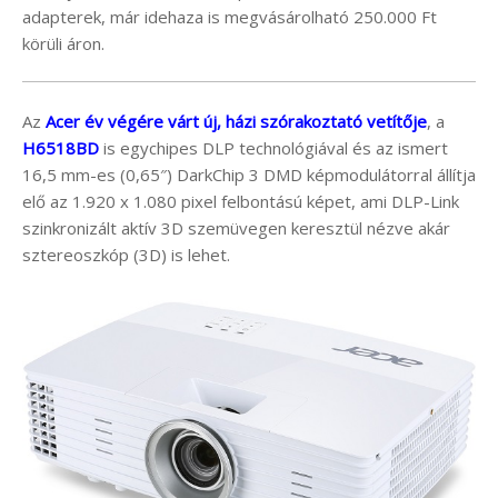
adapterek, már idehaza is megvásárolható 250.000 Ft
körüli áron.
Az
Acer év végére várt új, házi szórakoztató vetítője
, a
H6518BD
is egychipes DLP technológiával és az ismert
16,5 mm-es (0,65″) DarkChip 3 DMD képmodulátorral állítja
elő az 1.920 x 1.080 pixel felbontású képet, ami DLP-Link
szinkronizált aktív 3D szemüvegen keresztül nézve akár
sztereoszkóp (3D) is lehet.