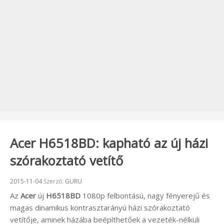
Acer H6518BD: kapható az új házi
szórakoztató vetítő
Beküldve:
2015-11-04
Szerző:
GURU
Az
Acer
új
H6518BD
1080p felbontású, nagy fényerejű és
magas dinamikus kontrasztarányú házi szórakoztató
vetítője, aminek házába beépíthetőek a vezeték-nélküli