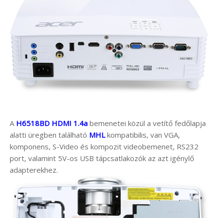
A
H6518BD
HDMI 1.4a
bemenetei közül a vetítő fedőlapja
alatti üregben található
MHL
kompatibilis, van VGA,
komponens, S-Video és kompozit videobemenet, RS232
port, valamint 5V-os USB tápcsatlakozók az azt igénylő
adapterekhez.