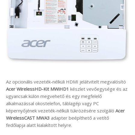
Az opcionális vezeték-nélküli HDMI jelátvitelt megvalósító
Acer WirelessHD-Kit MWiHD1
készlet vevőegysége és az
ugyancsak külön megvehető és egy megfelelő
alkalmazással okostelefon, táblagép vagy PC
képernyőjének vezeték-nélküli tükrözésére szolgáló
Acer
WirelessCAST MWA3
adapter beépíthető a vetítő
fedőlapja alatt kialakított helyre.