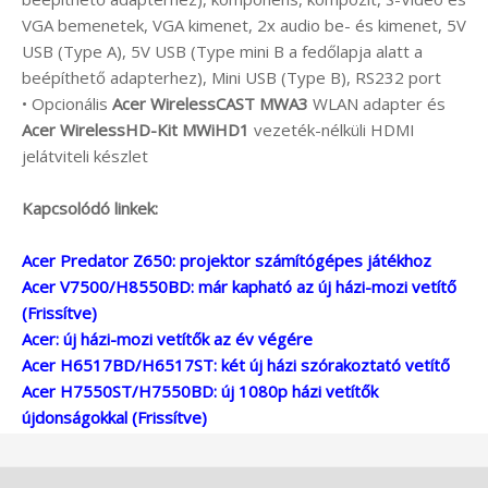
VGA bemenetek, VGA kimenet, 2x audio be- és kimenet, 5V
USB (Type A), 5V USB (Type mini B a fedőlapja alatt a
beépíthető adapterhez), Mini USB (Type B), RS232 port
• Opcionális
Acer WirelessCAST MWA3
WLAN adapter és
Acer WirelessHD-Kit MWiHD1
vezeték-nélküli HDMI
jelátviteli készlet
Kapcsolódó linkek:
Acer Predator Z650: projektor számítógépes játékhoz
Acer V7500/H8550BD: már kapható az új házi-mozi vetítő
(Frissítve)
Acer: új házi-mozi vetítők az év végére
Acer H6517BD/H6517ST: két új házi szórakoztató vetítő
Acer H7550ST/H7550BD: új 1080p házi vetítők
újdonságokkal (Frissítve)