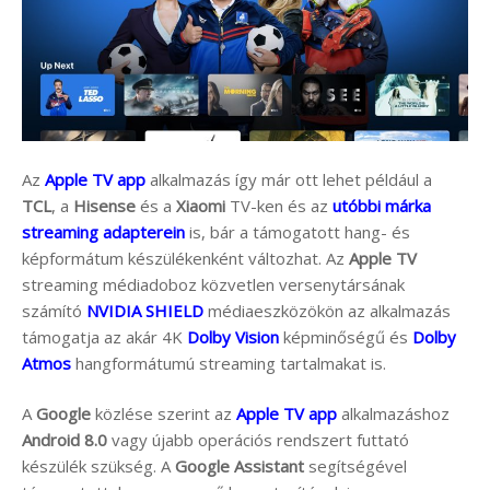
Az
Apple TV app
alkalmazás így már ott lehet például a
TCL
, a
Hisense
és a
Xiaomi
TV-ken és az
utóbbi márka
streaming adapterein
is, bár a támogatott hang- és
képformátum készülékenként változhat. Az
Apple TV
streaming médiadoboz közvetlen versenytársának
számító
NVIDIA SHIELD
médiaeszközökön az alkalmazás
támogatja az akár 4K
Dolby Vision
képminőségű és
Dolby
Atmos
hangformátumú streaming tartalmakat is.
A
Google
közlése szerint az
Apple TV app
alkalmazáshoz
Android 8.0
vagy újabb operációs rendszert futtató
készülék szükség. A
Google Assistant
segítségével