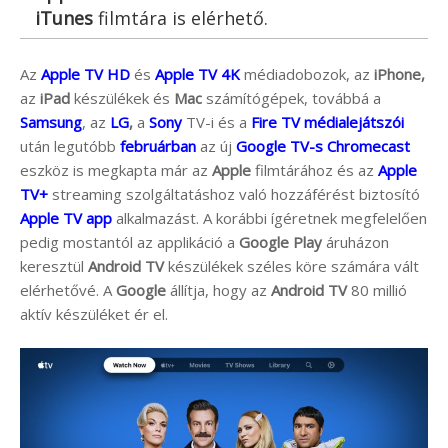
iTunes
filmtára is elérhető.
Az
Apple TV HD
és
Apple TV 4K
médiadobozok, az
iPhone,
az
iPad
készülékek és
Mac
számítógépek, továbbá a
Samsung
, az
LG
,
a
Sony
TV-i és a
Fire TV médialejátszói
után legutóbb
februárban
az új
Google TV-s Chromecast
eszköz is megkapta már az
Apple
filmtárához és az
Apple
TV+
streaming szolgáltatáshoz való hozzáférést biztosító
Apple TV app
alkalmazást. A korábbi ígéretnek megfelelően
pedig mostantól az applikáció a
Google Play
áruházon
keresztül
Android TV
készülékek széles köre számára vált
elérhetővé. A
Google
állítja, hogy az
Android TV
80 millió
aktív készüléket ér el.