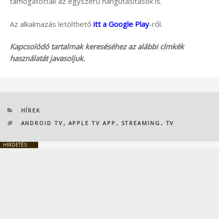
támogatottak az egyszerű hangutasítások is.
Az alkalmazás letölthető
itt a Google Play
-ről.
Kapcsolódó tartalmak kereséséhez az alábbi címkék
használatát javasoljuk.
KATEGÓRIÁK
HÍREK
CÍMKÉK
ANDROID TV
,
APPLE TV APP
,
STREAMING
,
TV
HIRDETÉS