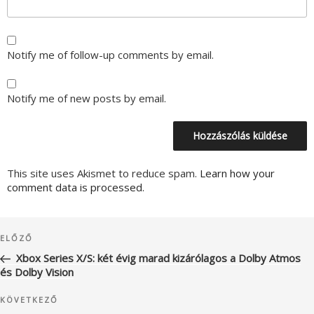
Notify me of follow-up comments by email.
Notify me of new posts by email.
This site uses Akismet to reduce spam.
Learn how your
comment data is processed.
Bejegyzés
Korábbi
ELŐZŐ
navigáció
bejegyzés
Xbox Series X/S: két évig marad kizárólagos a Dolby Atmos
és Dolby Vision
Következő
KÖVETKEZŐ