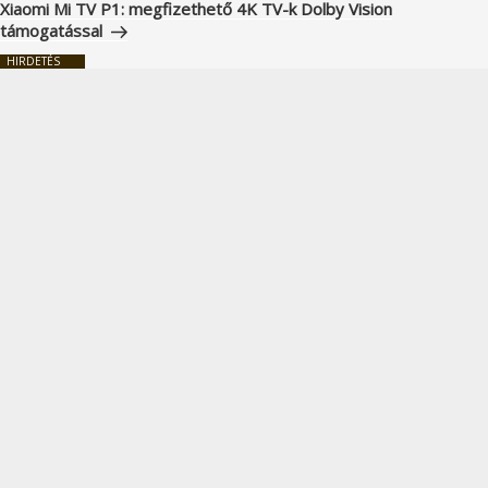
bejegyzés
Xiaomi Mi TV P1: megfizethető 4K TV-k Dolby Vision
támogatással
HIRDETÉS