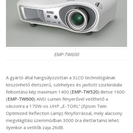
EMP-TW600
A gyártó által hangsúlyozottan a 3LCD technológiának
köszönhető életszerű, színhelyes és javított szürkeskála
felbontású kép maximum 1400 (
EMP-TW520
) illetve 1600
(
EMP-TW600
) ANSI Lumen fényerővel vetíthető a
vászonra a 170W-os UHP „E-TORL” (Epson Twin
Optimized Reflection Lamp) fényforrással, mely alacsony
megvilágítási üzemmódban 3000 óra élettartamú lehet.
Ilyenkor a vetítők zaja 26dB.