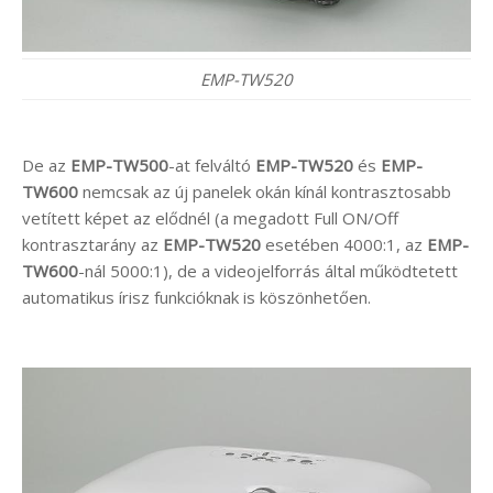
EMP-TW520
De az
EMP-TW500
-at felváltó
EMP-TW520
és
EMP-
TW600
nemcsak az új panelek okán kínál kontrasztosabb
vetített képet az elődnél (a megadott Full ON/Off
kontrasztarány az
EMP-TW520
esetében 4000:1, az
EMP-
TW600
-nál 5000:1), de a videojelforrás által működtetett
automatikus írisz funkcióknak is köszönhetően.