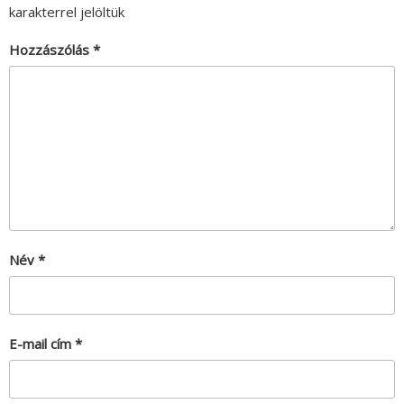
karakterrel jelöltük
Hozzászólás
*
Név
*
E-mail cím
*