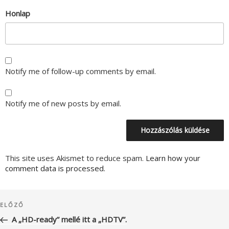
Honlap
Notify me of follow-up comments by email.
Notify me of new posts by email.
This site uses Akismet to reduce spam.
Learn how your
comment data is processed.
Bejegyzés
Korábbi
ELŐZŐ
navigáció
bejegyzés
A „HD-ready” mellé itt a „HDTV”.