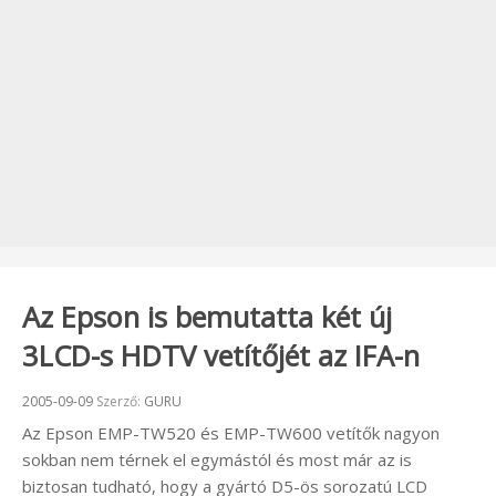
Az Epson is bemutatta két új
3LCD-s HDTV vetítőjét az IFA-n
Beküldve:
2005-09-09
Szerző:
GURU
Az Epson EMP-TW520 és EMP-TW600 vetítők nagyon
sokban nem térnek el egymástól és most már az is
biztosan tudható, hogy a gyártó D5-ös sorozatú LCD