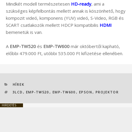
Mindkét modell természetesen
HD-ready
, ami a
szükséges képfelbontás mellett annak is köszönhető, hogy
kompozit videó, komponens (YUV) videó, S-Video, RGB és
SCART csatlakozók mellett HDCP kompatibilis
HDMI
bemenetük is van.
A
EMP-TW520
és
EMP-TW600
már októbertől kapható,
előbbi 479.000 Ft, utóbbi 535.000 Ft kifizetése ellenében.
KATEGÓRIÁK
HÍREK
CÍMKÉK
3LCD
,
EMP-TW520
,
EMP-TW600
,
EPSON
,
PROJEKTOR
HIRDETÉS