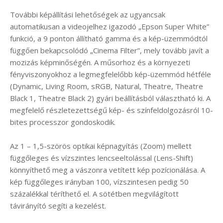
További képállítási lehetőségek az ugyancsak
automatikusan a videojelhez igazodó „Epson Super White”
funkció, a 9 ponton állítható gamma és a kép-üzemmódtól
függően bekapcsolódó „Cinema Filter”, mely tovább javít a
mozizás képminőségén. A műsorhoz és a környezeti
fényviszonyokhoz a legmegfelelőbb kép-üzemmód hétféle
(Dynamic, Living Room, sRGB, Natural, Theatre, Theatre
Black 1, Theatre Black 2) gyári beállításból választható ki. A
megfelelő részletezettségű kép- és színfeldolgozásról 10-
bites processzor gondoskodik.
Az 1 – 1,5-szörös optikai képnagyítás (Zoom) mellett
függőleges és vízszintes lencseeltolással (Lens-Shift)
könnyíthető meg a vászonra vetített kép pozícionálása. A
kép függőleges irányban 100, vízszintesen pedig 50
százalékkal téríthető el. A sötétben megvilágított
távirányító segíti a kezelést.