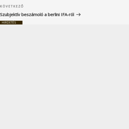
Következő
KÖVETKEZŐ
bejegyzés
Szubjektív beszámoló a berlini IFA-ról
HIRDETÉS