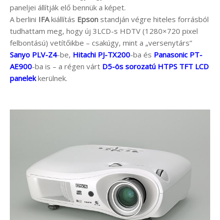
paneljei állítják elő bennük a képet.
A berlini
IFA
kiállítás
Epson
standján végre hiteles forrásból
tudhattam meg, hogy új 3LCD-s HDTV (1280×720 pixel
felbontású) vetítőikbe – csakúgy, mint a „versenytárs”
Sanyo PLV-Z4
-be,
Hitachi PJ-TX200
-ba és
Panasonic PT-
AE900
-ba is – a régen várt
D5-ös sorozatú HTPS TFT LCD
panelek
kerülnek.