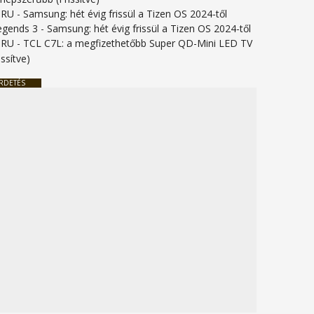
URU
-
Samsung: hét évig frissül a Tizen OS 2024-től
legends 3
-
Samsung: hét évig frissül a Tizen OS 2024-től
URU
-
TCL C7L: a megfizethetőbb Super QD-Mini LED TV
issítve)
RDETÉS