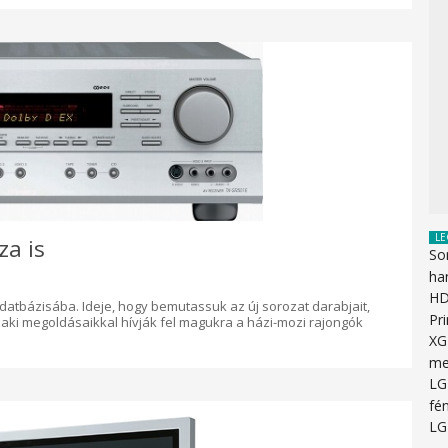
LE
za is
So
ha
HD
datbázisába. Ideje, hogy bemutassuk az új sorozat darabjait,
Pr
ki megoldásaikkal hívják fel magukra a házi-mozi rajongók
XG
me
LG
fén
LG