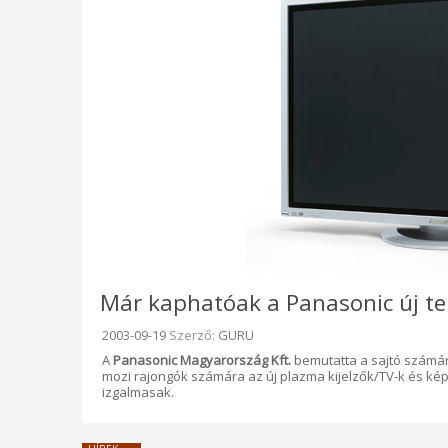
Már kaphatóak a Panasonic új te
Beküldve:
2003-09-19
Szerző:
GURU
A
Panasonic Magyarország Kft.
bemutatta a sajtó számár
mozi rajongók számára az új plazma kijelzők/TV-k és ké
izgalmasak.