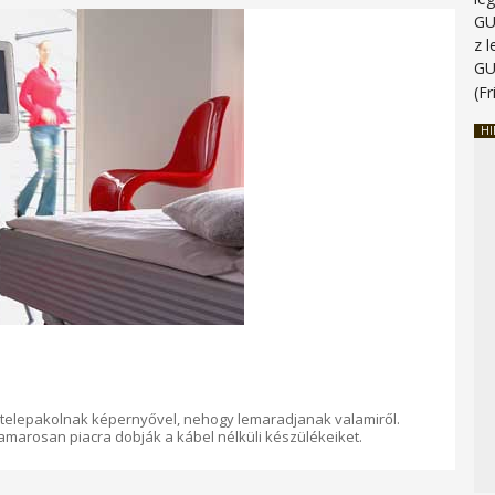
G
z 
G
(Fr
HI
telepakolnak képernyővel, nehogy lemaradjanak valamiről.
amarosan piacra dobják a kábel nélküli készülékeiket.