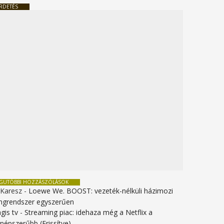
RDETÉS
EGUTÓBBI HOZZÁSZÓLÁSOK
 Karesz
-
Loewe We. BOOST: vezeték-nélküli házimozi
ngrendszer egyszerűen
gis tv
-
Streaming piac: idehaza még a Netflix a
gnépszerűbb (Frissítve)