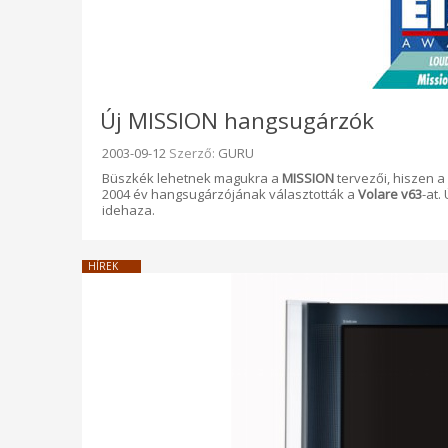
Új MISSION hangsugárzók
Beküldve:
2003-09-12
Szerző:
GURU
Büszkék lehetnek magukra a
MISSION
tervezői, hiszen a
2004 év hangsugárzójának választották a
Volare v63
-at.
idehaza.
HÍREK