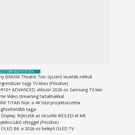
GUTÓBBI BEJEGYZÉSEK
ny BRAVIA Theatre Trio: újszerű vezeték-nélküli
ngrendszer nagy TV-khez (Frissítve)
R10+ ADVANCED: először 2026-os Samsung TV-ken
ime Video streaming tartalmakkal
IMI TITAN Noir: a 4K házi projektorszéria
gfizethetőbb tagja
 Display: fejlesztik az olcsóbb WOLED-et két
ykibocsátó réteggel (Frissítve)
 OLED B6: a 2026-os belépő OLED TV