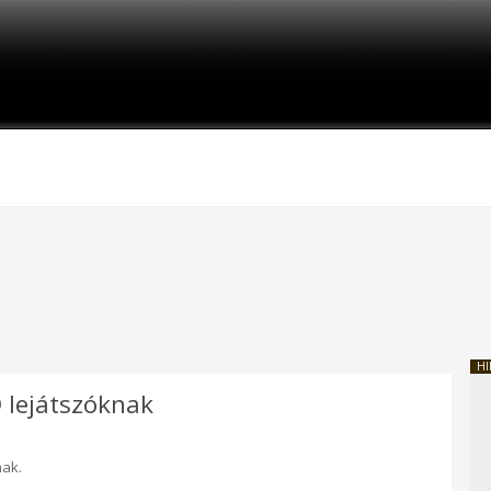
HI
 lejátszóknak
nak.