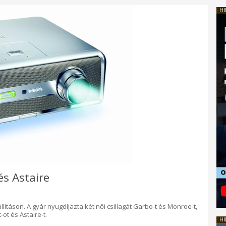
HI
és Astaire
iállításon. A gyár nyugdíjazta két női csillagát Garbo-t és Monroe-t,
-ot és Astaire-t.
HI