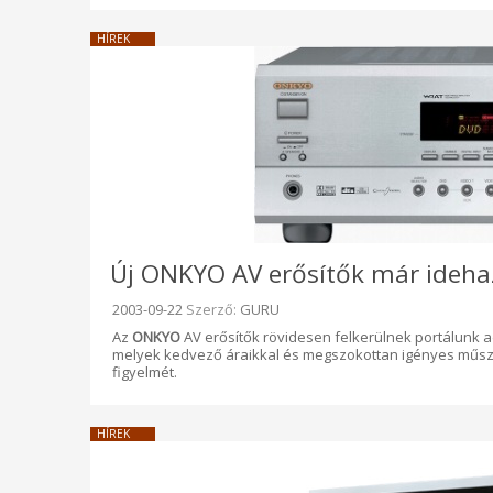
HÍREK
Új ONKYO AV erősítők már ideha
Beküldve:
2003-09-22
Szerző:
GURU
Az
ONKYO
AV erősítők rövidesen felkerülnek portálunk a
melyek kedvező áraikkal és megszokottan igényes műsza
figyelmét.
HÍREK