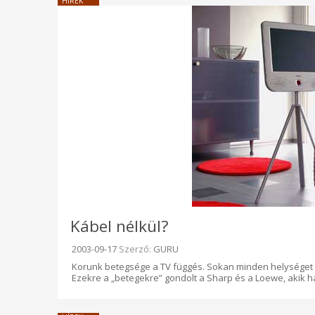
HÍREK
Kábel nélkül?
Beküldve:
2003-09-17
Szerző:
GURU
Korunk betegsége a TV függés. Sokan minden helységet 
Ezekre a „betegekre” gondolt a Sharp és a Loewe, akik h