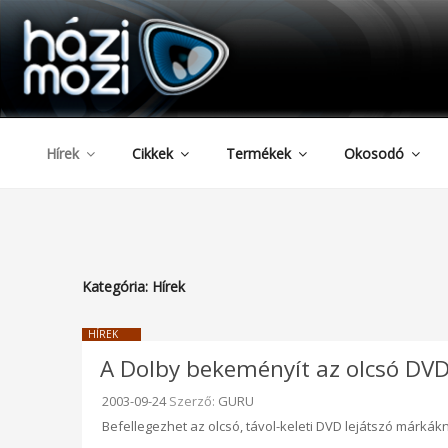
HAZIMOZI
Tartalomhoz
Hírek
Cikkek
Termékek
Okosodó
Kategória:
Hírek
HÍREK
A Dolby bekeményít az olcsó DVD
Beküldve:
2003-09-24
Szerző:
GURU
Befellegezhet az olcsó, távol-keleti DVD lejátszó márkák