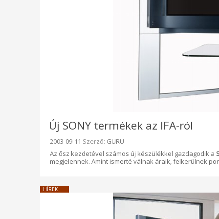
Új SONY termékek az IFA-ról
Beküldve:
2003-09-11
Szerző:
GURU
Az ősz kezdetével számos új készülékkel gazdagodik a
megjelennek. Amint ismerté válnak áraik, felkerülnek por
HÍREK