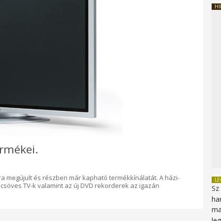
HI
rmékei.
a megújult és részben már kapható termékkínálatát. A házi-
L
pcsöves TV-k valamint az új DVD rekorderek az igazán
Sz
ha
ma
le