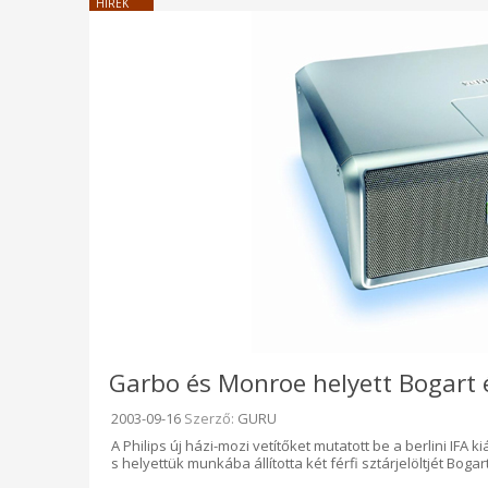
HÍREK
Garbo és Monroe helyett Bogart 
Beküldve:
2003-09-16
Szerző:
GURU
A Philips új házi-mozi vetítőket mutatott be a berlini IFA k
s helyettük munkába állította két férfi sztárjelöltjét Bogart