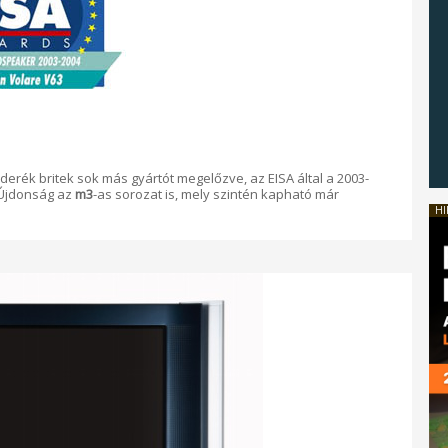
 derék britek sok más gyártót megelőzve, az EISA által a 2003-
 Újdonság az
m3
-as sorozat is, mely szintén kapható már
HI