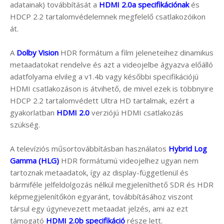
adatainak) továbbítását a
HDMI 2.0a specifikációnak
és
HDCP 2.2 tartalomvédelemnek megfelelő csatlakozóikon
át.
A
Dolby Vision
HDR formátum a film jeleneteihez dinamikus
metaadatokat rendelve és azt a videojelbe ágyazva előálló
adatfolyama elvileg a v1.4b vagy későbbi specifikációjú
HDMI csatlakozáson is átvihető, de mivel ezek is többnyire
HDCP 2.2 tartalomvédett Ultra HD tartalmak, ezért a
gyakorlatban
HDMI 2.0
verziójú HDMI csatlakozás
szükség.
A televíziós műsortovábbításban használatos
Hybrid Log
Gamma (HLG)
HDR formátumú videojelhez ugyan nem
tartoznak metaadatok, így az display-függetlenül és
bármiféle jelfeldolgozás nélkül megjeleníthető SDR és HDR
képmegjelenítőkön egyaránt, továbbításához viszont
társul egy úgynevezett metaadat jelzés, ami az ezt
támogató
HDMI 2.0b specifikáció
része lett.