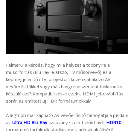
Felmerül a kérdés, hogy mi a helyzet a többnyire a
műsorforrás (Blu-ray lejátszó, TV műsorvevő) és a
képmegjelenítő (TV, projektor) közé csatlakozó AV
vevőerősítőkkel vagy más hangrendszerként funkcionáló
készülékkel? Kompatibilisek-e ezek a HDMI jeltovábbítás
során az említett új HDR formátumokkal?
A legtöbb már kapható AV vevőerősítő támogatja a például
az
Ultra HD Blu-Ray
szabvány szerint előírt nyílt
HDR10
formátumú tartalmak statikus metaadatainak (kísérő