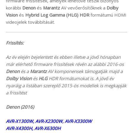
firmware frissítések, amelyek lehetővé teszik bizonyos
korábbi
Denon
és
Marantz
AV vevőerősítőknek a
Dolby
Vision
és
Hybrid Log Gamma (HLG)
HDR
formátumú HDMI
videojelek továbbítását.
Frissítés:
Az év elején bejelentett és ebben illetve a jövő hónapban
már elérhető firmware frissítések révén az alábbi 2016-os
Denon
és a
Marantz
AV komponensek támogatják majd a
Dolby Vision
és
HLG
HDR formátumokat is. A jövő év
nyaráig a listában szereplő 2015-ös modellek is megkapják
a frissítést
Denon (2016)
AVR-X1300W, AVR-X2300W, AVR-X3300W
AVR-X4300H, AVR-X6300H