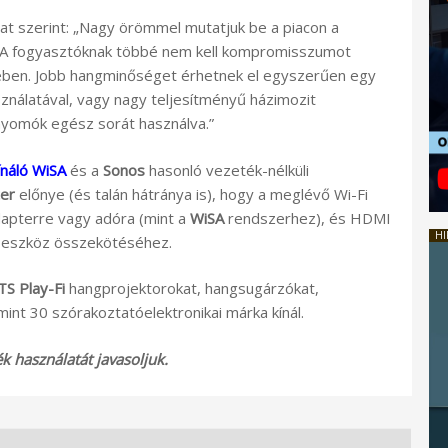
at szerint: „Nagy örömmel mutatjuk be a piacon a
. A fogyasztóknak többé nem kell kompromisszumot
kében. Jobb hangminőséget érhetnek el egyszerűen egy
ználatával, vagy nagy teljesítményű házimozit
nyomók egész sorát használva.”
ínáló WiSA
és a
Sonos
hasonló vezeték-nélküli
er
előnye (és talán hátránya is), hogy a meglévő Wi-Fi
dapterre vagy adóra (mint a
WiSA
rendszerhez), és HDMI
HI
 eszköz összekötéséhez.
TS Play-Fi
hangprojektorokat, hangsugárzókat,
nt 30 szórakoztatóelektronikai márka kínál.
 használatát javasoljuk.