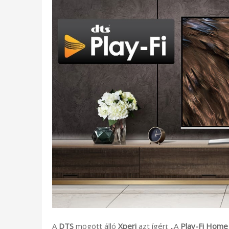
A
DTS
mögött álló
Xperi
azt ígéri: „A
Play-Fi Home