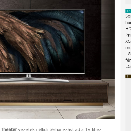
LE
So
ha
HD
Pr
XG
me
LG
fén
LG
HI
 Theater
vezeték-nélküli térhangzást ad a TV-khez