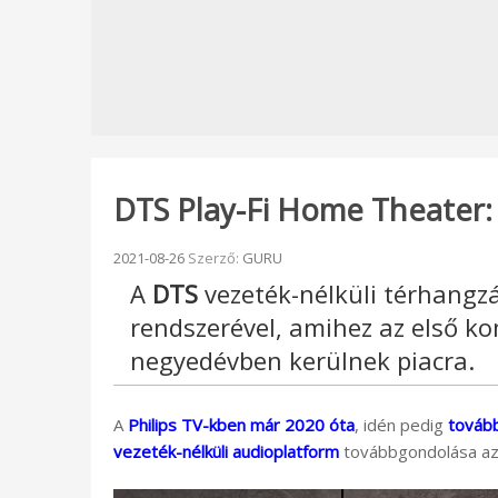
DTS Play-Fi Home Theater: 
Beküldve:
2021-08-26
Szerző:
GURU
A
DTS
vezeték-nélküli térhangzá
rendszerével, amihez az első ko
negyedévben kerülnek piacra.
A
Philips TV-kben már 2020 óta
, idén pedig
tovább
vezeték-nélküli audioplatform
továbbgondolása az