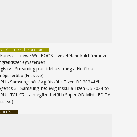
EGUTÓBBI HOZZÁSZÓLÁSOK
 Karesz
-
Loewe We. BOOST: vezeték-nélküli házimozi
ngrendszer egyszerűen
gis tv
-
Streaming piac: idehaza még a Netflix a
gnépszerűbb (Frissítve)
URU
-
Samsung: hét évig frissül a Tizen OS 2024-től
legends 3
-
Samsung: hét évig frissül a Tizen OS 2024-től
URU
-
TCL C7L: a megfizethetőbb Super QD-Mini LED TV
issítve)
RDETÉS