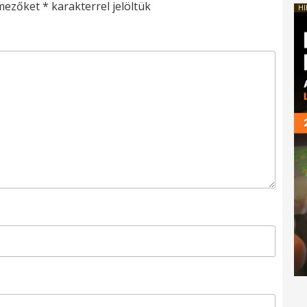
 mezőket
*
karakterrel jelöltük
HI