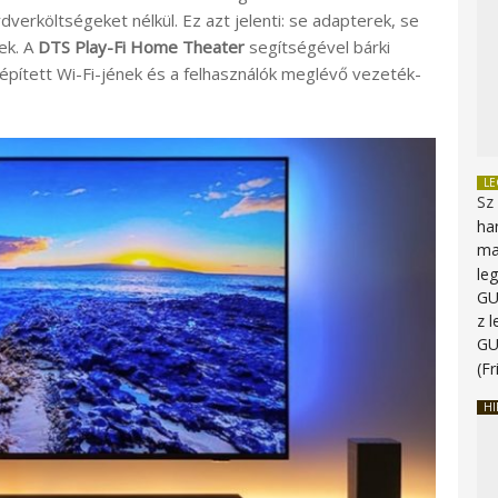
verköltségeket nélkül. Ez azt jelenti: se adapterek, se
ek. A
DTS Play-Fi Home Theater
segítségével bárki
épített Wi-Fi-jének és a felhasználók meglévő vezeték-
L
Sz
ha
ma
le
G
z 
G
(Fr
HI