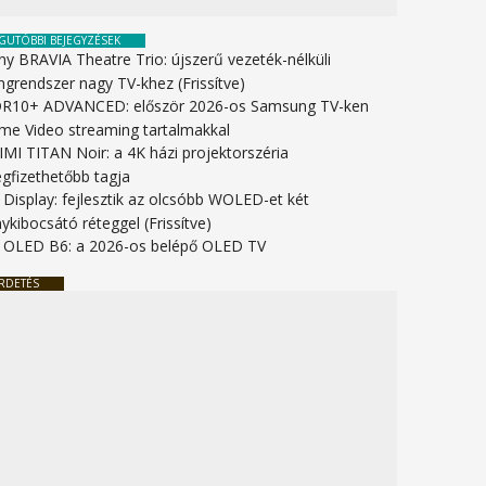
GUTÓBBI BEJEGYZÉSEK
ny BRAVIA Theatre Trio: újszerű vezeték-nélküli
ngrendszer nagy TV-khez (Frissítve)
R10+ ADVANCED: először 2026-os Samsung TV-ken
ime Video streaming tartalmakkal
IMI TITAN Noir: a 4K házi projektorszéria
gfizethetőbb tagja
 Display: fejlesztik az olcsóbb WOLED-et két
ykibocsátó réteggel (Frissítve)
 OLED B6: a 2026-os belépő OLED TV
RDETÉS