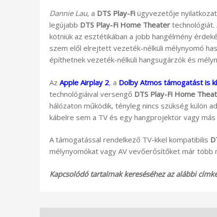
Dannie Lau
, a
DTS Play-Fi
ügyvezetője nyilatkozat
legújabb
DTS Play-Fi Home Theater
technológiát
kötniük az esztétikában a jobb hangélmény érde
szem elől elrejtett vezeték-nélküli mélynyomó has
építhetnek vezeték-nélküli hangsugárzók és mély
Az
Apple Airplay 2
, a
Dolby Atmos támogatást is k
technológiáival versengő
DTS Play-Fi Home Theat
hálózaton működik, tényleg nincs szükség külön a
kábelre sem a TV és egy hangprojektor vagy más
A támogatással rendelkező TV-kkel kompatibilis
D
mélynyomókat vagy AV vevőerősítőket már több mi
Kapcsolódó tartalmak kereséséhez az alábbi címkék