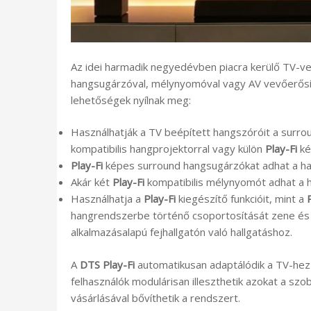
Az idei harmadik negyedévben piacra kerülő TV-v
hangsugárzóval, mélynyomóval vagy AV vevőerősí
lehetőségek nyílnak meg:
Használhatják a TV beépített hangszóróit a surro
kompatibilis hangprojektorral vagy külön
Play-Fi
ké
Play-Fi
képes surround hangsugárzókat adhat a h
Akár két
Play-Fi
kompatibilis mélynyomót adhat a 
Használhatja a
Play-Fi
kiegészítő funkcióit, mint a
hangrendszerbe történő csoportosítását zene és 
alkalmazásalapú fejhallgatón való hallgatáshoz.
A
DTS Play-Fi
automatikusan adaptálódik a TV-hez
felhasználók modulárisan illeszthetik azokat a sz
vásárlásával bővíthetik a rendszert.