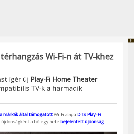
HI
térhangzás Wi-Fi-n át TV-khez
st ígér új
Play-Fi Home Theater
mpatibilis TV-k a harmadik
i márkák által támogatott
Wi-Fi alapú
DTS Play-Fi
 újdonságként a bő egy hete
bejelentett újdonság
.