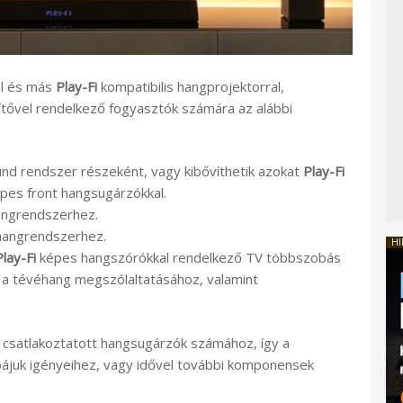
el és más
Play-Fi
kompatibilis hangprojektorral,
tővel rendelkező fogyasztók számára az alábbi
und rendszer részeként, vagy kibővíthetik azokat
Play-Fi
pes front hangsugárzókkal.
angrendszerhez.
hangrendszerhez.
HI
Play-Fi
képes hangszórókkal rendelkező TV többszobás
a tévéhang megszólaltatásához, valamint
 csatlakoztatott hangsugárzók számához, így a
obájuk igényeihez, vagy idővel további komponensek