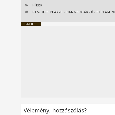
KATEGÓRIÁK
HÍREK
CÍMKÉK
DTS
,
DTS PLAY-FI
,
HANGSUGÁRZÓ
,
STREAMIN
HIRDETÉS
Vélemény, hozzászólás?