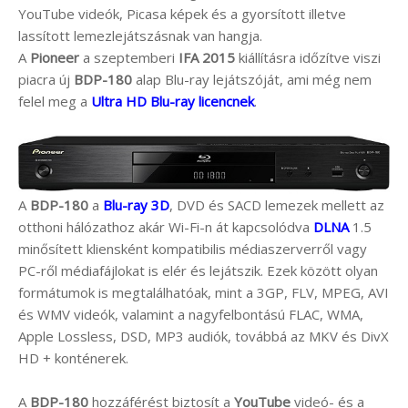
YouTube videók, Picasa képek és a gyorsított illetve
lassított lemezlejátszásnak van hangja.
A
Pioneer
a szeptemberi
IFA 2015
kiállításra időzítve viszi
piacra új
BDP-180
alap Blu-ray lejátszóját, ami még nem
felel meg a
Ultra HD Blu-ray licencnek
.
A
BDP-180
a
Blu-ray 3D
, DVD és SACD lemezek mellett az
otthoni hálózathoz akár Wi-Fi-n át kapcsolódva
DLNA
1.5
minősített kliensként kompatibilis médiaszerverről vagy
PC-ről médiafájlokat is elér és lejátszik. Ezek között olyan
formátumok is megtalálhatóak, mint a 3GP, FLV, MPEG, AVI
és WMV videók, valamint a nagyfelbontású FLAC, WMA,
Apple Lossless, DSD, MP3 audiók, továbbá az MKV és DivX
HD + konténerek.
A
BDP-180
hozzáférést biztosít a
YouTube
videó- és a