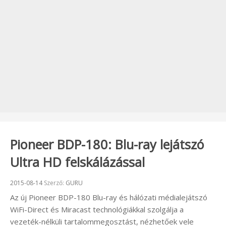
Pioneer BDP-180: Blu-ray lejátszó
Ultra HD felskálázással
Beküldve:
2015-08-14
Szerző:
GURU
Az új Pioneer BDP-180 Blu-ray és hálózati médialejátszó
WiFi-Direct és Miracast technológiákkal szolgálja a
vezeték-nélküli tartalommegosztást, nézhetőek vele