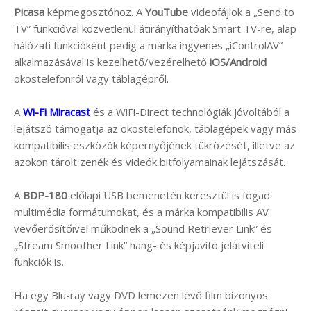
Picasa
képmegosztóhoz. A
YouTube
videofájlok a „Send to
TV” funkcióval közvetlenül átirányíthatóak Smart TV-re, alap
hálózati funkcióként pedig a márka ingyenes „iControlAV”
alkalmazásával is kezelhető/vezérelhető
iOS/Android
okostelefonról vagy táblagépről.
A
Wi-Fi Miracast
és a WiFi-Direct technológiák jóvoltából a
lejátszó támogatja az okostelefonok, táblagépek vagy más
kompatibilis eszközök képernyőjének tükrözését, illetve az
azokon tárolt zenék és videók bitfolyamainak lejátszását.
A
BDP-180
előlapi USB bemenetén keresztül is fogad
multimédia formátumokat, és a márka kompatibilis AV
vevőerősítőivel működnek a „Sound Retriever Link” és
„Stream Smoother Link” hang- és képjavító jelátviteli
funkciók is.
Ha egy Blu-ray vagy DVD lemezen lévő film bizonyos