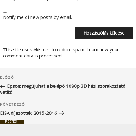
Notify me of new posts by email.
This site uses Akismet to reduce spam.
Learn how your
comment data is processed.
Bejegyzés
Korábbi
ELŐZŐ
navigáció
bejegyzés
Epson: megújulhat a belépő 1080p 3D házi szórakoztató
vetítő
Következő
KÖVETKEZŐ
bejegyzés
EISA díjazottak: 2015-2016
HIRDETÉS