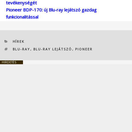
tevékenységét
Pioneer BDP-170: új Blu-ray lejátszó gazdag
funkcionalitással
KATEGÓRIÁK
HÍREK
CÍMKÉK
BLU-RAY
,
BLU-RAY LEJÁTSZÓ
,
PIONEER
HIRDETÉS