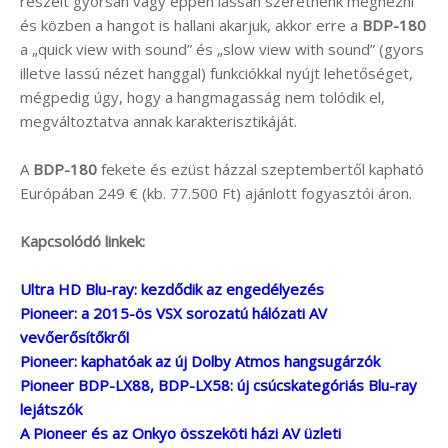
részeit gyorsan vagy éppen lassan szeretnénk megnézni
és közben a hangot is hallani akarjuk, akkor erre a
BDP-180
a „quick view with sound” és „slow view with sound” (gyors
illetve lassú nézet hanggal) funkciókkal nyújt lehetőséget,
mégpedig úgy, hogy a hangmagasság nem tolódik el,
megváltoztatva annak karakterisztikáját.
A
BDP-180
fekete és ezüst házzal szeptembertől kapható
Európában 249 € (kb. 77.500 Ft) ajánlott fogyasztói áron.
Kapcsolódó linkek:
Ultra HD Blu-ray: kezdődik az engedélyezés
Pioneer: a 2015-ös VSX sorozatú hálózati AV
vevőerősítőkről
Pioneer: kaphatóak az új Dolby Atmos hangsugárzók
Pioneer BDP-LX88, BDP-LX58: új csúcskategóriás Blu-ray
lejátszók
A Pioneer és az Onkyo összeköti házi AV üzleti