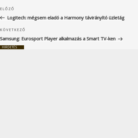
Bejegyzés
Korábbi
ELŐZŐ
navigáció
bejegyzés
Logitech: mégsem eladó a Harmony távirányító üzletág
Következő
KÖVETKEZŐ
bejegyzés
Samsung: Eurosport Player alkalmazás a Smart TV-ken
HIRDETÉS