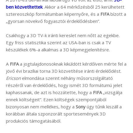
ben közvetítettek
. Akkor a 64 mérkőzésből 25 kerülhetett
sztereoszkóp formátumban képernyőre, és a
FIFA
bízott a
„gyorsan növekvő fogyasztói érdeklődésben”.
Csakhogy a 3D TV-k iránti kereslet nem nőtt az egekbe.
Egy friss statisztika szerint az USA-ban is csak a TV
készülékek 6%-a alkalmas a 3D képmegjelenítésre.
A
FIFA
a jogtulajdonosoknak kiküldött kérdőíven mérte fel a
jövő évi brazíliai torna 3D közvetítése iránti érdeklődést.
Ericson
elmondása szerint néhány műsorszolgáltató
részéről van érdeklődés, hogy ismét 3D formátumú jelet
kaphassanak, de azt is hozzátette, hogy a
FIFA
„vizsgálja
ennek költségeit”. Ezen költségek szempontjából
bizonyosan nem mellékes, hogy a
Sony
úgy tűnik kiszáll a
korábban általa szponzorált sportesemények 3D
produkciós támogatásából.