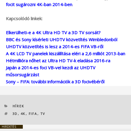
focit sugározni 4K-ban 2014-ben
.
Kapcsolódó linkek:
Elkerülheti-e a 4K Ultra HD TV a 3D TV sorsát?
BBC és Sony kísérleti UHDTV közvetítés Wimbledonból
UHDTV közvetítés is lesz a 2014-es FIFA VB-ről
A 4K LCD TV panelek kiszállítása eléri a 2,6 milliót 2013-ban
Hétmillióra nőhet az Ultra HD TV-k eladása 2016-ra
Japán a 2014-es foci VB-vel kezdi az UHDTV
műsorsugárzást
Sony – FIFA: további információk a 3D focivébéről
KATEGÓRIÁK
HÍREK
CÍMKÉK
3D
,
4K
,
FIFA
,
TV
HIRDETÉS