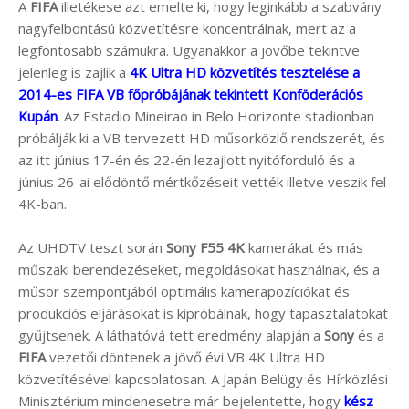
A
FIFA
illetékese azt emelte ki, hogy leginkább a szabvány
nagyfelbontású közvetítésre koncentrálnak, mert az a
legfontosabb számukra. Ugyanakkor a jövőbe tekintve
jelenleg is zajlik a
4K Ultra HD közvetítés tesztelése a
2014-es FIFA VB főpróbájának tekintett Konföderációs
Kupán
. Az Estadio Mineirao in Belo Horizonte stadionban
próbálják ki a VB tervezett HD műsorközlő rendszerét, és
az itt június 17-én és 22-én lezajlott nyitóforduló és a
június 26-ai elődöntő mértkőzéseit vették illetve veszik fel
4K-ban.
Az UHDTV teszt során
Sony F55 4K
kamerákat és más
műszaki berendezéseket, megoldásokat használnak, és a
műsor szempontjából optimális kamerapozíciókat és
produkciós eljárásokat is kipróbálnak, hogy tapasztalatokat
gyűjtsenek. A láthatóvá tett eredmény alapján a
Sony
és a
FIFA
vezetői döntenek a jövő évi VB 4K Ultra HD
közvetítésével kapcsolatosan. A Japán Belügy és Hírközlési
Minisztérium mindenesetre már bejelentette, hogy
kész