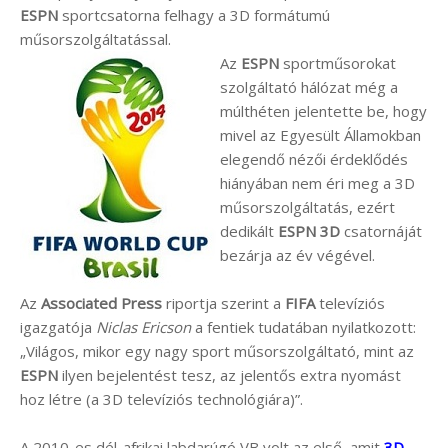
ESPN
sportcsatorna felhagy a 3D formátumú
műsorszolgáltatással.
Az
ESPN
sportműsorokat
szolgáltató hálózat még a
múlthéten jelentette be, hogy
mivel az Egyesült Államokban
elegendő nézői érdeklődés
hiányában nem éri meg a 3D
műsorszolgáltatás, ezért
dedikált
ESPN 3D
csatornáját
bezárja az év végével.
Az
Associated Press
riportja szerint a
FIFA
televíziós
igazgatója
Niclas Ericson
a fentiek tudatában nyilatkozott:
„Világos, mikor egy nagy sport műsorszolgáltató, mint az
ESPN
ilyen bejelentést tesz, az jelentős extra nyomást
hoz létre (a 3D televíziós technológiára)”.
A 2010-es dél-afrikai labdarúgó VB volt az első, amit
3D-