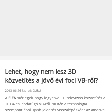
Lehet, hogy nem lesz 3D
közvetítés a jövő évi foci VB-ről?
Beküldve:
2013-06-26
Szerző:
GURU
A
FIFA
mérlegeli, hogy legyen-e 3D televíziós közvetítés a
2014-es labdarúgó VB-ről, miután a technológia
szempontjából újabb jelentős visszalépésként az amerikai