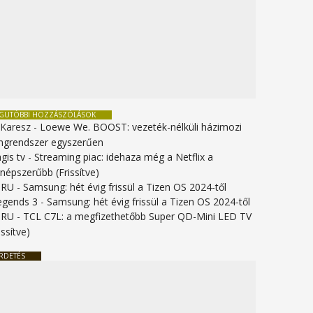
EGUTÓBBI HOZZÁSZÓLÁSOK
 Karesz
-
Loewe We. BOOST: vezeték-nélküli házimozi
ngrendszer egyszerűen
gis tv
-
Streaming piac: idehaza még a Netflix a
gnépszerűbb (Frissítve)
URU
-
Samsung: hét évig frissül a Tizen OS 2024-től
legends 3
-
Samsung: hét évig frissül a Tizen OS 2024-től
URU
-
TCL C7L: a megfizethetőbb Super QD-Mini LED TV
issítve)
RDETÉS