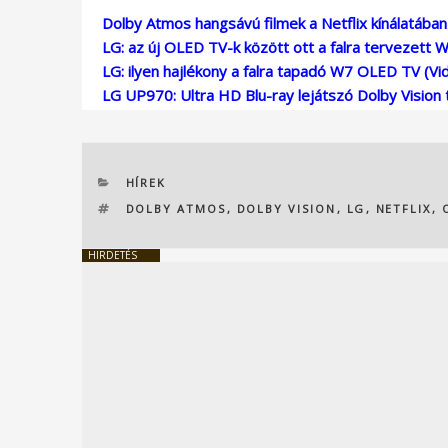
Dolby Atmos hangsávú filmek a Netflix kínálatában
LG: az új OLED TV-k között ott a falra tervezett W 
LG: ilyen hajlékony a falra tapadó W7 OLED TV (Vi
LG UP970: Ultra HD Blu-ray lejátszó Dolby Vision 
KATEGÓRIÁK
HÍREK
CÍMKÉK
DOLBY ATMOS
,
DOLBY VISION
,
LG
,
NETFLIX
,
HIRDETÉS