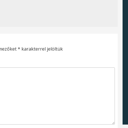
 mezőket
*
karakterrel jelöltük