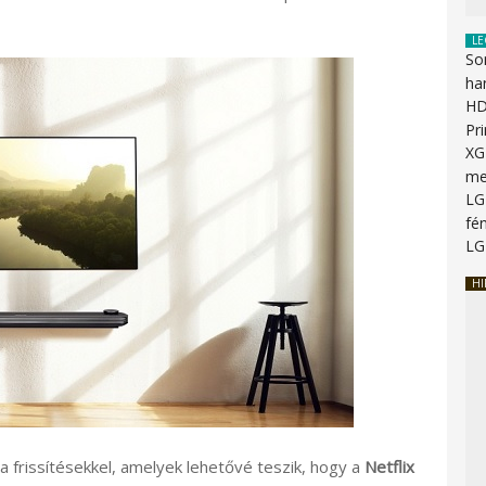
LE
So
ha
HD
Pr
XG
me
LG
fén
LG
HI
 a frissítésekkel, amelyek lehetővé teszik, hogy a
Netflix