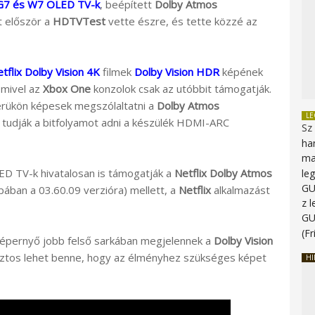
 G7 és W7 OLED TV-k
, beépített
Dolby Atmos
t először a
HDTVTest
vette észre, és tette közzé az
tflix Dolby Vision 4K
filmek
Dolby Vision HDR
képének
 mivel az
Xbox One
konzolok csak az utóbbit támogatják.
rükön képesek megszólaltatni a
Dolby Atmos
L
i tudják a bitfolyamot adni a készülék HDMI-ARC
Sz
ha
ma
D TV-k hivatalosan is támogatják a
Netflix Dolby Atmos
le
G
ában a 03.60.09 verzióra) mellett, a
Netflix
alkalmazást
z 
G
(Fr
a képernyő jobb felső sarkában megjelennek a
Dolby Vision
biztos lehet benne, hogy az élményhez szükséges képet
HI