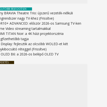
GUTÓBBI BEJEGYZÉSEK
ny BRAVIA Theatre Trio: újszerű vezeték-nélküli
ngrendszer nagy TV-khez (Frissítve)
R10+ ADVANCED: először 2026-os Samsung TV-ken
ime Video streaming tartalmakkal
IMI TITAN Noir: a 4K házi projektorszéria
gfizethetőbb tagja
 Display: fejlesztik az olcsóbb WOLED-et két
ykibocsátó réteggel (Frissítve)
 OLED B6: a 2026-os belépő OLED TV
RDETÉS