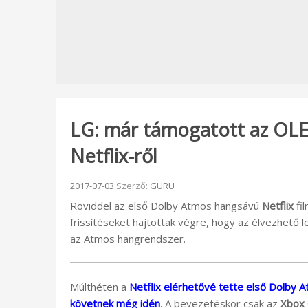
LG: már támogatott az OL
Netflix-ről
Beküldve:
2017-07-03
Szerző:
GURU
Röviddel az első Dolby Atmos hangsávú
Netflix
fi
frissítéseket hajtottak végre, hogy az élvezhet
az Atmos hangrendszer.
Múlthéten a
Netflix elérhetővé tette első Dolby 
követnek még idén
. A bevezetéskor csak az
Xbox