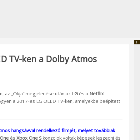
HI
ED TV-ken a Dolby Atmos
lm, az „Okja” megjelenése után az
LG
és a
Netflix
ő legyen a 2017-es LG OLED TV-ken, amelyekbe beépített
Atmos hangsávval rendelkező filmjét, melyet továbbiak
 One
és
Xbox One S
konzolok voltak képesek leszedni és