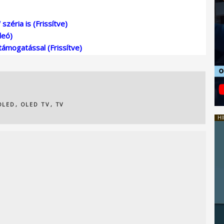
széria is (Frissítve)
deó)
támogatással (Frissítve)
OLED
,
OLED TV
,
TV
HI