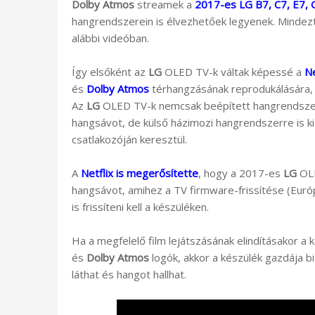
Dolby Atmos
streamek a
2017-es LG B7, C7, E7,
hangrendszerein is élvezhetőek legyenek. Mindez
alábbi videóban.
Így elsőként az
LG
OLED TV-k váltak képessé a
Ne
és
Dolby Atmos
térhangzásának reprodukálására,
Az
LG
OLED TV-k nemcsak beépített hangrendsze
hangsávot, de külső házimozi hangrendszerre is k
csatlakozóján keresztül.
A
Netflix is megerősítette
, hogy a 2017-es
LG
OLE
hangsávot, amihez a TV firmware-frissítése (Európ
is frissíteni kell a készüléken.
Ha a megfelelő film lejátszásának elindításakor 
és
Dolby Atmos
logók, akkor a készülék gazdája 
láthat és hangot hallhat.