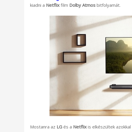
kiadni a
Netflix
film
Dolby Atmos
bitfolyamát.
Mostanra az
LG
és a
Netflix
is elkészültek azokkal