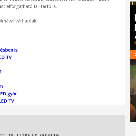
HI
t elforgatható fali tartó is.
almával várhatóak.
ésben is
LED TV
?
em
LED gyár
LED TV
 TV
,
TV
,
ULTRA HD PREMIUM