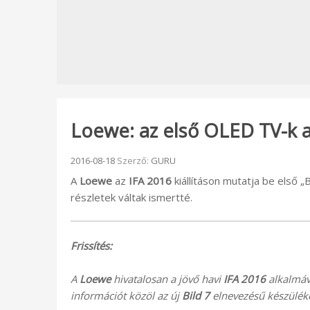
Loewe: az első OLED TV-k a 
Beküldve:
2016-08-18
Szerző:
GURU
A
Loewe
az
IFA 2016
kiállításon mutatja be első 
részletek váltak ismertté.
Frissítés:
A
Loewe
hivatalosan a jövő havi
IFA 2016
alkalmáva
információt közöl az új
Bild 7
elnevezésű készüléke