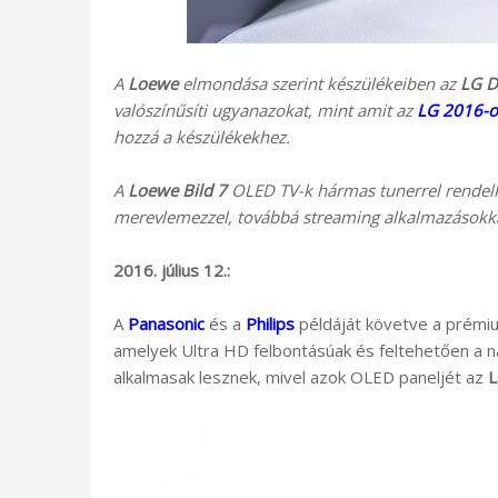
A
Loewe
elmondása szerint készülékeiben az
LG D
valószínűsíti ugyanazokat, mint amit az
LG 2016-o
hozzá a készülékekhez.
A
Loewe Bild 7
OLED TV-k hármas tunerrel rendelke
merevlemezzel, továbbá streaming alkalmazásokka
2016. július 12.:
A
Panasonic
és a
Philips
példáját követve a prémi
amelyek Ultra HD felbontásúak és feltehetően a 
alkalmasak lesznek, mivel azok OLED paneljét az
L