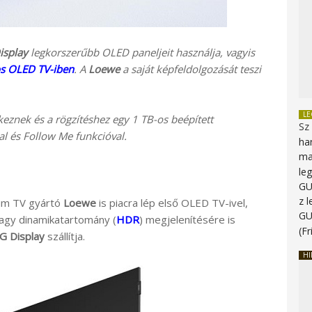
isplay
legkorszerűbb OLED paneljeit használja, vagyis
s OLED TV-iben
. A
Loewe
a saját képfeldolgozását teszi
L
znek és a rögzítéshez egy 1 TB-os beépített
Sz
l és Follow Me funkcióval.
ha
ma
le
G
z 
um TV gyártó
Loewe
is piacra lép első OLED TV-ivel,
G
nagy dinamikatartomány (
HDR
) megjelenítésére is
(Fr
G Display
szállítja.
HI