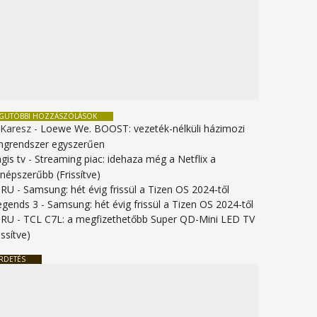
EGUTÓBBI HOZZÁSZÓLÁSOK
 Karesz
-
Loewe We. BOOST: vezeték-nélküli házimozi
ngrendszer egyszerűen
gis tv
-
Streaming piac: idehaza még a Netflix a
gnépszerűbb (Frissítve)
URU
-
Samsung: hét évig frissül a Tizen OS 2024-től
legends 3
-
Samsung: hét évig frissül a Tizen OS 2024-től
URU
-
TCL C7L: a megfizethetőbb Super QD-Mini LED TV
issítve)
RDETÉS