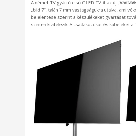
A német TV gyártó első OLED TV-it az új „
VantaVi
„
bild 7
”, talán 7 mm vastagságukra utalva, ami vé
bejelentése szerint a készülékeket gyártását tov
szinten kivitelezik. A csatlakozókat és kábeleket a 