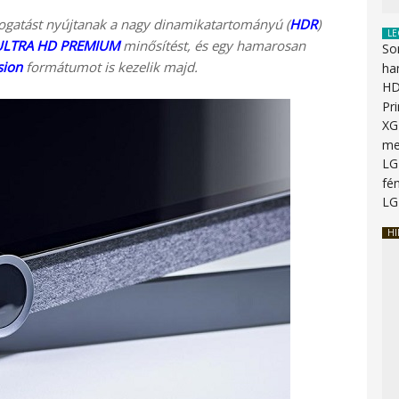
mogatást nyújtanak a nagy dinamikatartományú (
HDR
)
LE
ULTRA HD PREMIUM
minősítést, és egy hamarosan
So
sion
formátumot is kezelik majd.
ha
HD
Pr
XG
me
LG
fén
LG
HI