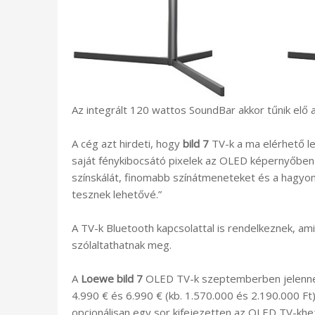
Az integrált 120 wattos SoundBar akkor tűnik elő 
A cég azt hirdeti, hogy
bild 7
TV-k a ma elérhető le
saját fénykibocsátó pixelek az OLED képernyőben 
színskálát, finomabb színátmeneteket és a hagyo
tesznek lehetővé.”
A TV-k Bluetooth kapcsolattal is rendelkeznek, am
szólaltathatnak meg.
A
Loewe bild 7
OLED TV-k szeptemberben jelennek
4.990 € és 6.990 € (kb. 1.570.000 és 2.190.000 Ft)
opcionálisan egy sor kifejezetten az OLED TV-khez