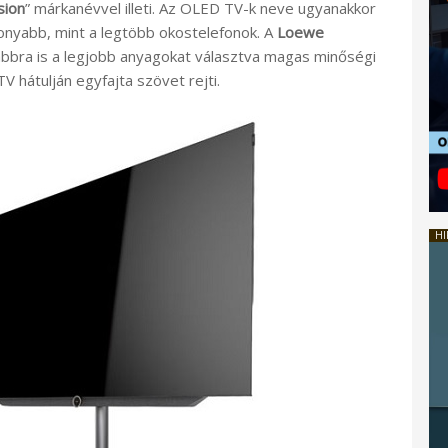
sion
” márkanévvel illeti. Az OLED TV-k neve ugyanakkor
konyabb, mint a legtöbb okostelefonok. A
Loewe
ábbra is a legjobb anyagokat választva magas minőségi
TV hátulján egyfajta szövet rejti.
HI