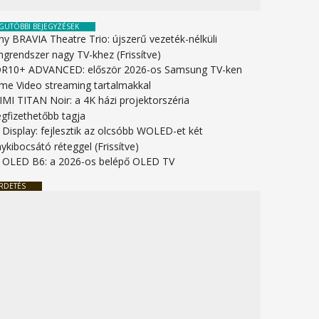
GUTÓBBI BEJEGYZÉSEK
ny BRAVIA Theatre Trio: újszerű vezeték-nélküli
ngrendszer nagy TV-khez (Frissítve)
R10+ ADVANCED: először 2026-os Samsung TV-ken
ime Video streaming tartalmakkal
IMI TITAN Noir: a 4K házi projektorszéria
gfizethetőbb tagja
 Display: fejlesztik az olcsóbb WOLED-et két
ykibocsátó réteggel (Frissítve)
 OLED B6: a 2026-os belépő OLED TV
RDETÉS