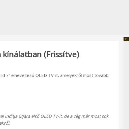
HI
kínálatban (Frissítve)
„Bild 7” elnevezésű OLED TV-it, amelyekről most további
l indítja útjára első OLED TV-it, de a cég már most sok
kről.