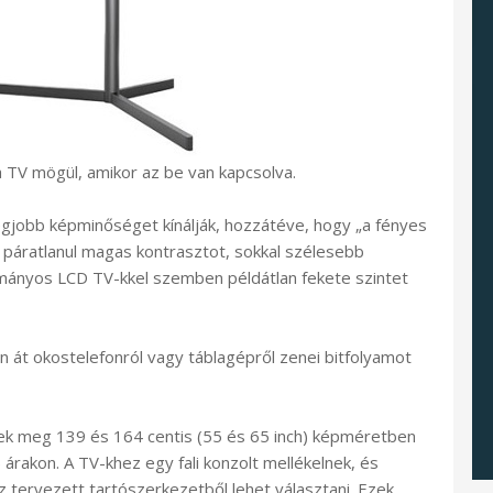
a TV mögül, amikor az be van kapcsolva.
gjobb képminőséget kínálják, hozzátéve, hogy „a fényes
páratlanul magas kontrasztot, sokkal szélesebb
mányos LCD TV-kkel szemben példátlan fekete szintet
in át okostelefonról vagy táblagépről zenei bitfolyamot
 meg 139 és 164 centis (55 és 65 inch) képméretben
 árakon. A TV-khez egy fali konzolt mellékelnek, és
 tervezett tartószerkezetből lehet választani. Ezek