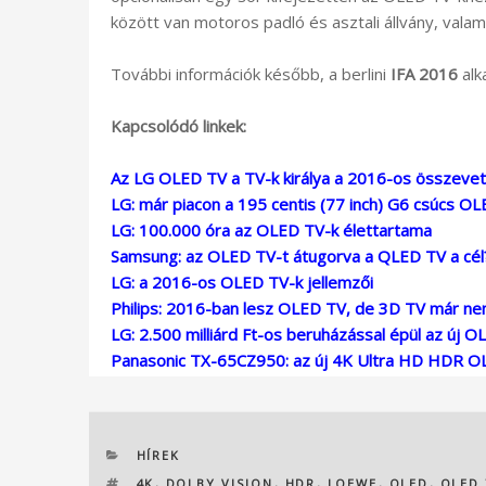
között van motoros padló és asztali állvány, valamin
További információk később, a berlini
IFA 2016
alk
Kapcsolódó linkek:
Az LG OLED TV a TV-k királya a 2016-os összevet
LG: már piacon a 195 centis (77 inch) G6 csúcs O
LG: 100.000 óra az OLED TV-k élettartama
Samsung: az OLED TV-t átugorva a QLED TV a cél
LG: a 2016-os OLED TV-k jellemzői
Philips: 2016-ban lesz OLED TV, de 3D TV már n
LG: 2.500 milliárd Ft-os beruházással épül az új O
Panasonic TX-65CZ950: az új 4K Ultra HD HDR O
KATEGÓRIÁK
HÍREK
CÍMKÉK
4K
,
DOLBY VISION
,
HDR
,
LOEWE
,
OLED
,
OLED