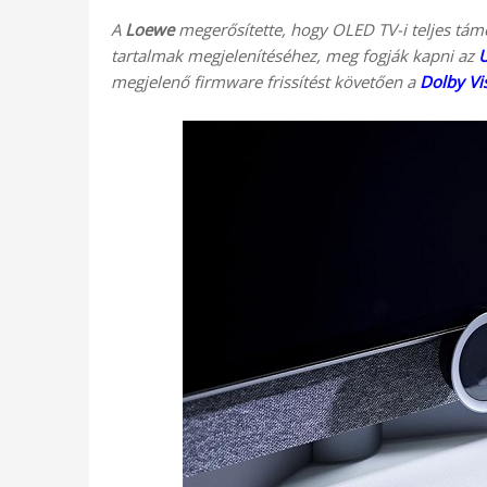
A
Loewe
megerősítette, hogy OLED TV-i teljes tá
tartalmak megjelenítéséhez, meg fogják kapni az
megjelenő firmware frissítést követően a
Dolby Vi