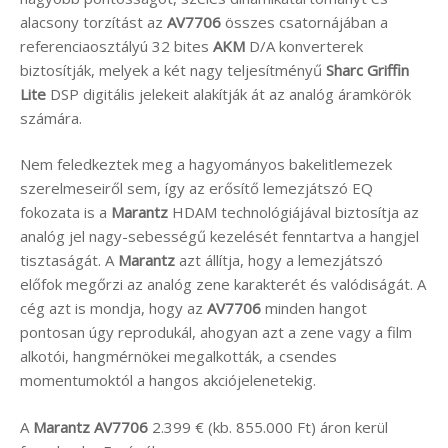
alacsony torzítást az
AV7706
összes csatornájában a
referenciaosztályú 32 bites
AKM
D/A konverterek
biztosítják, melyek a két nagy teljesítményű
Sharc Griffin
Lite
DSP digitális jelekeit alakítják át az analóg áramkörök
számára.
Nem feledkeztek meg a hagyományos bakelitlemezek
szerelmeseiről sem, így az erősítő lemezjátszó EQ
fokozata is a
Marantz
HDAM technológiájával biztosítja az
analóg jel nagy-sebességű kezelését fenntartva a hangjel
tisztaságát. A
Marantz
azt állítja, hogy a lemezjátszó
előfok megőrzi az analóg zene karakterét és valódiságát. A
cég azt is mondja, hogy az
AV7706
minden hangot
pontosan úgy reprodukál, ahogyan azt a zene vagy a film
alkotói, hangmérnökei megalkották, a csendes
momentumoktól a hangos akciójelenetekig.
A
Marantz AV7706
2.399 € (kb. 855.000 Ft) áron kerül