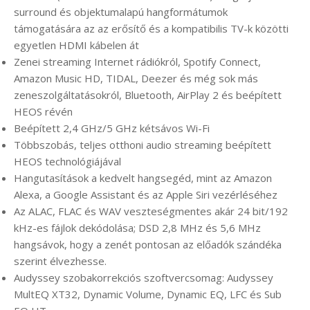
surround és objektumalapú hangformátumok
támogatására az az erősítő és a kompatibilis TV-k közötti
egyetlen HDMI kábelen át
Zenei streaming Internet rádiókról, Spotify Connect,
Amazon Music HD, TIDAL, Deezer és még sok más
zeneszolgáltatásokról, Bluetooth, AirPlay 2 és beépített
HEOS révén
Beépített 2,4 GHz/5 GHz kétsávos Wi-Fi
Többszobás, teljes otthoni audio streaming beépített
HEOS technológiájával
Hangutasítások a kedvelt hangsegéd, mint az Amazon
Alexa, a Google Assistant és az Apple Siri vezérléséhez
Az ALAC, FLAC és WAV veszteségmentes akár 24 bit/192
kHz-es fájlok dekódolása; DSD 2,8 MHz és 5,6 MHz
hangsávok, hogy a zenét pontosan az előadók szándéka
szerint élvezhesse.
Audyssey szobakorrekciós szoftvercsomag: Audyssey
MultEQ XT32, Dynamic Volume, Dynamic EQ, LFC és Sub