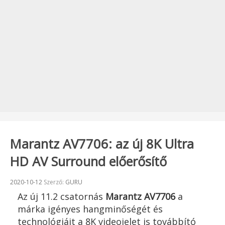
Marantz AV7706: az új 8K Ultra
HD AV Surround előerősítő
Beküldve:
2020-10-12
Szerző:
GURU
Az új 11.2 csatornás
Marantz AV7706
a
márka igényes hangminőségét és
technológiáit a 8K videojelet is továbbító