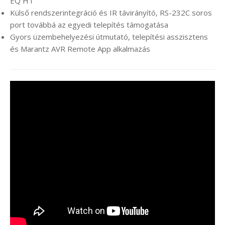
EQ HT
Külső rendszerintegráció és IR távirányító, RS-232C soros
port továbbá az egyedi telepítés támogatása
Gyors üzembehelyezési útmutató, telepítési asszisztens
és Marantz AVR Remote App alkalmazás