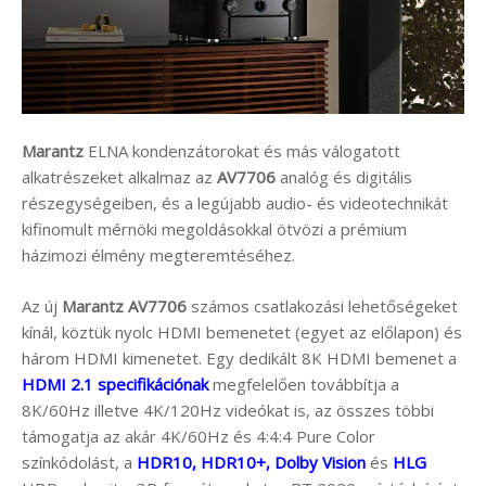
Marantz
ELNA kondenzátorokat és más válogatott
alkatrészeket alkalmaz az
AV7706
analóg és digitális
részegységeiben, és a legújabb audio- és videotechnikát
kifinomult mérnöki megoldásokkal ötvözi a prémium
házimozi élmény megteremtéséhez.
Az új
Marantz AV7706
számos csatlakozási lehetőségeket
kínál, köztük nyolc HDMI bemenetet (egyet az előlapon) és
három HDMI kimenetet. Egy dedikált 8K HDMI bemenet a
HDMI 2.1 specifikációnak
megfelelően továbbítja a
8K/60Hz illetve 4K/120Hz videókat is, az összes többi
támogatja az akár 4K/60Hz és 4:4:4 Pure Color
színkódolást, a
HDR10, HDR10+, Dolby Vision
és
HLG