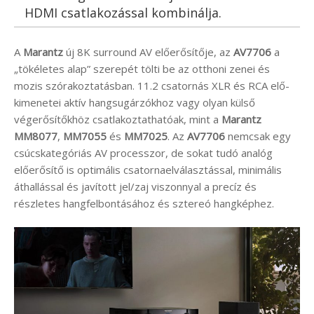
HDMI csatlakozással kombinálja.
A
Marantz
új 8K surround AV előerősítője, az
AV7706
a
„tökéletes alap” szerepét tölti be az otthoni zenei és
mozis szórakoztatásban. 11.2 csatornás XLR és RCA elő-
kimenetei aktív hangsugárzókhoz vagy olyan külső
végerősítőkhöz csatlakoztathatóak, mint a
Marantz
MM8077
,
MM7055
és
MM7025
. Az
AV7706
nemcsak egy
csúcskategóriás AV processzor, de sokat tudó analóg
előerősítő is optimális csatornaelválasztással, minimális
áthallással és javított jel/zaj viszonnyal a precíz és
részletes hangfelbontásához és sztereó hangképhez.