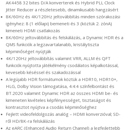
AK4458 32 bites D/A konverterek és Hybrid PLL Clock
Jitter Reducer a részletesebb, dinamikusabb hangzásért
8K/60Hz és 4K/120Hz jeltovábbítás minden szórakozási
igényhez: 8 (1 előlapi) bemeneti és 3 (köztük 2. zónA)
kimeneti HDMI csatlakozás
8K/60Hz jeltovábbítás és felskálázás, a Dynamic HDR és a
QMS funkciók a legzavartalanabb, kristálytiszta
képminőséget nyújtják
4K/120Hz jeltovábbítás valamint VRR, ALLM és QFT
funkciók nyújtotta játékélmény csodálatos képalkotással,
kevesebb késéssel és szakadozással
A legújabb HDR formátumok köztük a HDR10, HDR10+,
HLG, Dolby Vision támogatása, 4:4:4 színfelbontást és
BT.2020 valamint Dynamic HDR az összes HDMI be- és
kimeneten kivételes képfényességet, tisztaságot és
kontrasztot nyújtva a csodás képminőséghez
Fejlett videofeldolgozás analóg – HDMI konverzióval; SD-
ről HD/8K-ra felskálázás
Az eARC (Enhanced Audio Return Channel) a legfejlettebb