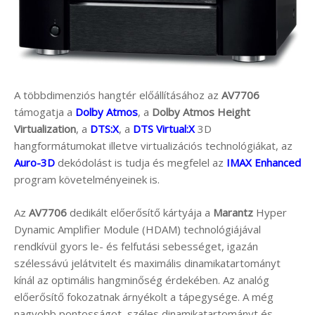
A többdimenziós hangtér előállításához az
AV7706
támogatja a
Dolby Atmos
, a
Dolby Atmos Height
Virtualization
, a
DTS:X
, a
DTS Virtual:X
3D
hangformátumokat illetve virtualizációs technológiákat, az
Auro-3D
dekódolást is tudja és megfelel az
IMAX Enhanced
program követelményeinek is.
Az
AV7706
dedikált előerősítő kártyája a
Marantz
Hyper
Dynamic Amplifier Module (HDAM) technológiájával
rendkívül gyors le- és felfutási sebességet, igazán
szélessávú jelátvitelt és maximális dinamikatartományt
kínál az optimális hangminőség érdekében. Az analóg
előerősítő fokozatnak árnyékolt a tápegysége. A még
nagyobb pontosságot, széles dinamikatartományt és