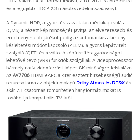
HDR, valamit a 3D formátumokat, a BT 2020 színtérleírást
és a legújabb HDCP 2.3 másolásvédelmi szabványt.
A Dynamic HDR, a gyors és zavartalan médiakapcsolás
(QMS) a nézett kép minőségét javítja, az élvezetesebb és
eredményesebb játékot pedig az automatikus alacsony
késleltetési módot kapcsoló (ALLM), a gyors képátvitelt
szolgáló (QFT) és a változó képfrissítési gyakoriságot
lehetővé tevő (VRR) funkciók szolgálják. A videoprocesszor
bármely natív videoforrást képes 8K minőségre felskálázni.
Az
AV7706
HDMI eARC a kiterjesztett bitsebességű audió
retúrcsatorna az objektumalapú
Dolby Atmos és DTS:X
és
akár 7.1 csatornás tömörítetlen hangformátumokat is
továbbítja kompatibilis TV-ktől.