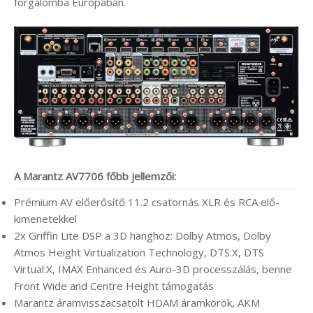
forgalomba Európában.
A Marantz AV7706 főbb jellemzői:
Prémium AV előerősítő 11.2 csatornás XLR és RCA elő-
kimenetekkel
2x Griffin Lite DSP a 3D hanghoz: Dolby Atmos, Dolby
Atmos Height Virtualization Technology, DTS:X, DTS
Virtual:X, IMAX Enhanced és Auro-3D processzálás, benne
Front Wide and Centre Height támogatás
Marantz áramvisszacsatolt HDAM áramkörök, AKM