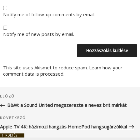
Notify me of follow-up comments by email.
Notify me of new posts by email.
This site uses Akismet to reduce spam.
Learn how your
comment data is processed.
Bejegyzés
Korábbi
ELŐZŐ
navigáció
bejegyzés
B&W: a Sound United megszerezte a neves brit márkát
Következő
KÖVETKEZŐ
bejegyzés
Apple TV 4K: házimozi hangzás HomePod hangsugárzókkal
HIRDETÉS