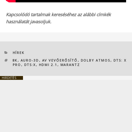
Kapcsolódó tartalmak kereséséhez az alábbi címkék
használatát javasoljuk.
KATEGÓRIÁK
HÍREK
CÍMKÉK
8K
,
AURO-3D
,
AV VEVŐERŐSÍTŐ
,
DOLBY ATMOS
,
DTS: X
PRO
,
DTS:X
,
HDMI 2.1
,
MARANTZ
HIRDETÉS