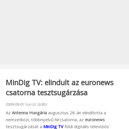
MinDig TV: elindult az euronews
csatorna tesztsugárzása
Beküldve:
2009-09-01
Szerző:
GURU
Az
Antenna Hungária
augusztus 28-án elindította a
nemzetközi, többnyelvű hírcsatorna, az
euronews
tesztsugárzását a
MinDig TV
földi digitális televíziós