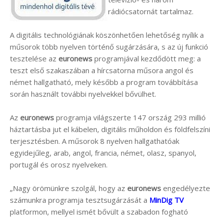
rádiócsatornát tartalmaz.
A digitális technológiának köszönhetően lehetőség nyílik a
műsorok több nyelven történő sugárzására, s az új funkció
tesztelése az
euronews
programjával kezdődött meg: a
teszt első szakaszában a hírcsatorna műsora angol és
német hallgatható, mely később a program továbbítása
során használt további nyelvekkel bővülhet.
Az
euronews
programja világszerte 147 ország 293 millió
háztartásba jut el kábelen, digitális műholdon és földfelszíni
terjesztésben. A műsorok 8 nyelven hallgathatóak
egyidejűleg, arab, angol, francia, német, olasz, spanyol,
portugál és orosz nyelveken.
„Nagy örömünkre szolgál, hogy az
euronews
engedélyezte
számunkra programja tesztsugárzását a
MinDig TV
platformon, mellyel ismét bővült a szabadon fogható