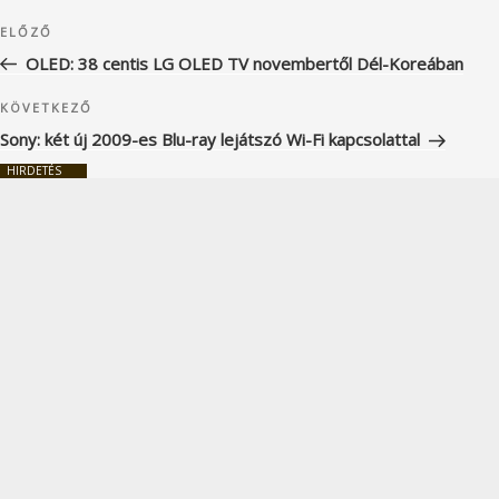
Bejegyzés
Korábbi
ELŐZŐ
navigáció
bejegyzés
OLED: 38 centis LG OLED TV novembertől Dél-Koreában
Következő
KÖVETKEZŐ
bejegyzés
Sony: két új 2009-es Blu-ray lejátszó Wi-Fi kapcsolattal
HIRDETÉS