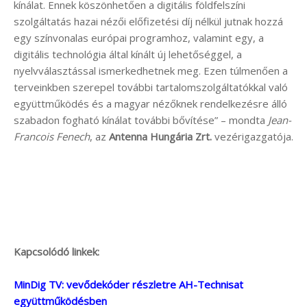
kínálat. Ennek köszönhetően a digitális földfelszíni
szolgáltatás hazai nézői előfizetési díj nélkül jutnak hozzá
egy színvonalas európai programhoz, valamint egy, a
digitális technológia által kínált új lehetőséggel, a
nyelvválasztással ismerkedhetnek meg. Ezen túlmenően a
terveinkben szerepel további tartalomszolgáltatókkal való
együttműködés és a magyar nézőknek rendelkezésre álló
szabadon fogható kínálat további bővítése” – mondta
Jean-
Francois Fenech
, az
Antenna Hungária Zrt.
vezérigazgatója.
Kapcsolódó linkek:
MinDig TV: vevődekóder részletre AH-Technisat
együttműködésben