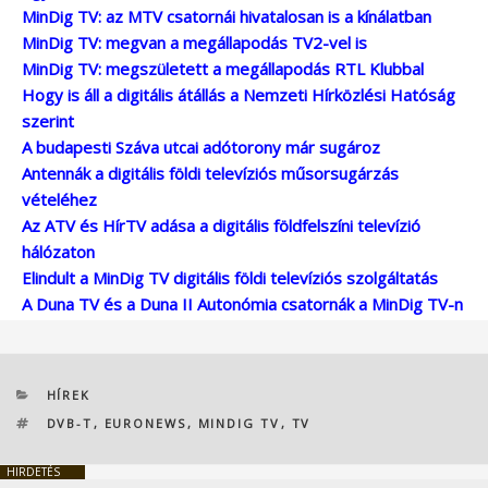
MinDig TV: az MTV csatornái hivatalosan is a kínálatban
MinDig TV: megvan a megállapodás TV2-vel is
MinDig TV: megszületett a megállapodás RTL Klubbal
Hogy is áll a digitális átállás a Nemzeti Hírközlési Hatóság
szerint
A budapesti Száva utcai adótorony már sugároz
Antennák a digitális földi televíziós műsorsugárzás
vételéhez
Az ATV és HírTV adása a digitális földfelszíni televízió
hálózaton
Elindult a MinDig TV digitális földi televíziós szolgáltatás
A Duna TV és a Duna II Autonómia csatornák a MinDig TV-n
KATEGÓRIÁK
HÍREK
CÍMKÉK
DVB-T
,
EURONEWS
,
MINDIG TV
,
TV
HIRDETÉS