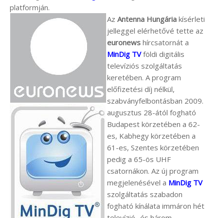
platformján.
Az
Antenna Hungária
kísérleti
jelleggel elérhetővé tette az
euronews
hírcsatornát a
MinDig TV
földi digitális
televíziós szolgáltatás
keretében. A program
előfizetési díj nélkül,
szabványfelbontásban 2009.
augusztus 28-ától fogható
Budapest körzetében a 62-
es, Kabhegy körzetében a
61-es, Szentes körzetében
pedig a 65-ös UHF
csatornákon. Az új program
megjelenésével a
MinDig TV
szolgáltatás szabadon
fogható kínálata immáron hét
televízió- és három