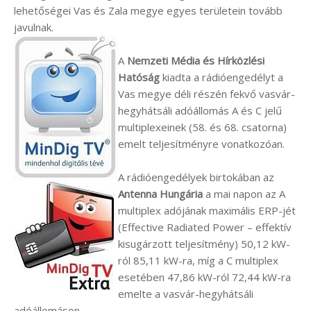
lehetőségei Vas és Zala megye egyes területein tovább
javulnak.
A
Nemzeti Média és Hírközlési
Hatóság
kiadta a rádióengedélyt a
Vas megye déli részén fekvő vasvár-
hegyhátsáli adóállomás A és C jelű
multiplexeinek (58. és 68. csatorna)
emelt teljesítményre vonatkozóan.
A rádióengedélyek birtokában az
Antenna Hungária
a mai napon az A
multiplex adójának maximális ERP-jét
(Effective Radiated Power – effektív
kisugárzott teljesítmény) 50,12 kW-
ról 85,11 kW-ra, míg a C multiplex
esetében 47,86 kW-ról 72,44 kW-ra
emelte a vasvár-hegyhátsáli
adóállomáson.