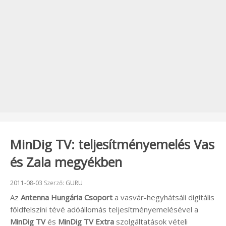
MinDig TV: teljesítményemelés Vas
és Zala megyékben
Beküldve:
2011-08-03
Szerző:
GURU
Az
Antenna Hungária Csoport
a vasvár-hegyhátsáli digitális
földfelszíni tévé adóállomás teljesítményemelésével a
MinDig TV
és
MinDig TV Extra
szolgáltatások vételi