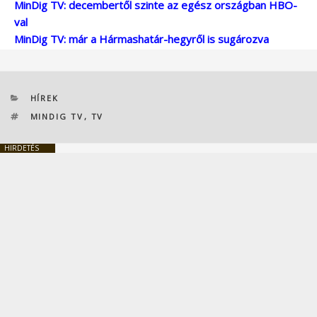
MinDig TV: decembertől szinte az egész országban HBO-
val
MinDig TV: már a Hármashatár-hegyről is sugározva
KATEGÓRIÁK
HÍREK
CÍMKÉK
MINDIG TV
,
TV
HIRDETÉS