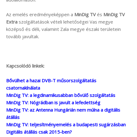
Az emelés eredményeképpen a
MinDig TV
és
MinDig TV
Extra
szolgáltatások vételi lehetőségei Vas megye
középső és déli, valamint Zala megye északi területein
tovább javultak.
Kapcsolódó linkek:
Bővülhet a hazai DVB-T műsorszolgáltatás
csatornakínálata
MinDig TV: a legdinamikusabban bővülő szolgáltatás
MinDig TV: Nógrádban is javult a lefedettség
MinDig TV: az Antenna Hungárián nem múlna a digitális
átállás
MinDig TV: teljesítményemelés a budapesti sugárzásban
Digitális átállás csak 2015-ben?