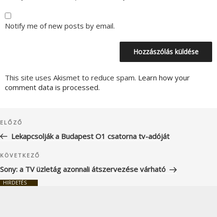
Notify me of new posts by email.
This site uses Akismet to reduce spam.
Learn how your
comment data is processed.
Bejegyzés
Korábbi
ELŐZŐ
navigáció
bejegyzés
Lekapcsolják a Budapest O1 csatorna tv-adóját
Következő
KÖVETKEZŐ
bejegyzés
Sony: a TV üzletág azonnali átszervezése várható
HIRDETÉS