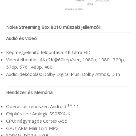
Nokia Streaming Box 8010 műszaki jellemzői:
Audió és videó
Képmegjelenítő felbontása: 4K Ultra HD
Videofelbontás: 4Kx2K@60kép/sec, 1080p, 1080i, 720p,
576p, 576i, 480p, 480i
Audio-dekódolás: Dolby Digital Plus, Dolby Atmos, DTS
Rendszer és Memória
TM
Operációs rendszer: Android
11
Chipkészlet: Amlogic S905X4-K
CPU: négymagos Cortex-A55
GPU: ARM Mali-G31 MP2
SDRAM: DDR4: 4 GB