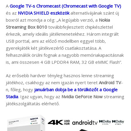
A
Google TV-s Chromecast (Chromecast with Google TV)
és az
NVIDIA SHIELD eszközök
alternatívájának szánt új
boxról azt mondja a cég: „A legújabb verzió, a
Nokia
Streaming Box 8010
továbbfejlesztett chipkészlettel
érkezik, amely ideális játékmenetekhez. Három integrált
USB porttal, ami az előző modellben eggyel több,
gyerekjáték két játékvezérlő csatlakoztatása. A
felhasználók örülni fognak a nagyobb memóriakapacitásnak
is, ami összesen 4 GB LPDDR4 RAM, 32 GB eMMC Flash”.
Az erősebb hardver tényleg hasznos lenne streaming
játékhoz, csakhogy az nem igazán nyert teret
Android TV
-
n, főleg, hogy
januárban dobja be a törülközőt a Google
Stadia
. Igaz ugyan, hogy az
Nvidia GeForce Now
streaming
játékszolgáltatás elérhető.