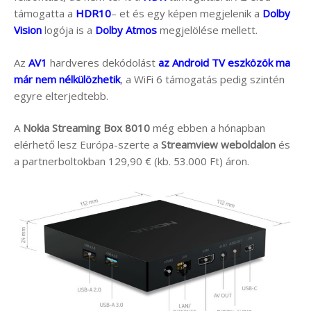
támogatta a
HDR10
– et és egy képen megjelenik a
Dolby
Vision
logója is a
Dolby Atmos
megjelölése mellett.
Az
AV1
hardveres dekódolást
az Android TV eszközök ma
már nem nélkülözhetik
, a WiFi 6 támogatás pedig szintén
egyre elterjedtebb.
A
Nokia Streaming Box 8010
még ebben a hónapban
elérhető lesz Európa-szerte a
Streamview weboldalon
és
a partnerboltokban 129,90 € (kb. 53.000 Ft) áron.