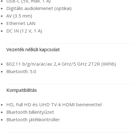
USB-C (5V, max. 1 A)
Digitális audiokimenet (optikai)
AV (3.5 mm)
Ethernet LAN
DC IN (12 V, 1 A)
Vezeték nélküli kapcsolat
802.11 b/g/n/a/ac/ax 2,4 GHz/5 GHz 2T2R (WiFi6)
Bluetooth: 5.0
Kompatibilitás
HD, Full HD és UHD TV-k HDMI bemenettel
Bluetooth billentyűzet
Bluetooth játékkontroller