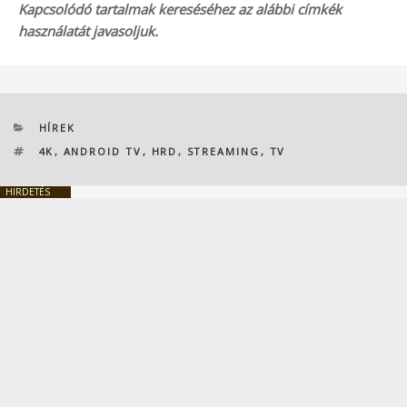
Kapcsolódó tartalmak kereséséhez az alábbi címkék
használatát javasoljuk.
KATEGÓRIÁK
HÍREK
CÍMKÉK
4K
,
ANDROID TV
,
HRD
,
STREAMING
,
TV
HIRDETÉS