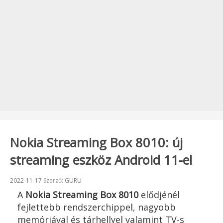
Nokia Streaming Box 8010: új
streaming eszköz Android 11-el
Beküldve:
2022-11-17
Szerző:
GURU
A
Nokia Streaming Box 8010
elődjénél
fejlettebb rendszerchippel, nagyobb
memóriával és tárhellyel valamint TV-s