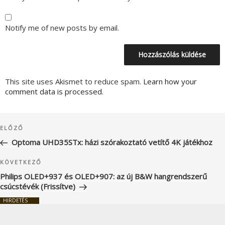
Notify me of new posts by email.
This site uses Akismet to reduce spam.
Learn how your
comment data is processed.
Bejegyzés
Korábbi
ELŐZŐ
navigáció
bejegyzés
Optoma UHD35STx: házi szórakoztató vetítő 4K játékhoz
Következő
KÖVETKEZŐ
bejegyzés
Philips OLED+937 és OLED+907: az új B&W hangrendszerű
csúcstévék (Frissítve)
HIRDETÉS