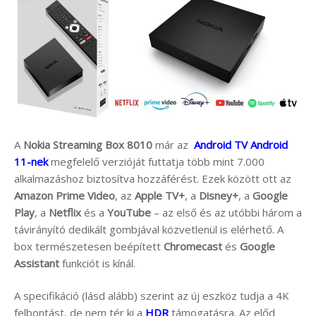
A
Nokia Streaming Box 8010
már az
Android TV Android
11-nek
megfelelő verzióját futtatja több mint 7.000
alkalmazáshoz biztosítva hozzáférést. Ezek között ott az
Amazon Prime Video
, az
Apple TV+
, a
Disney+
, a
Google
Play
, a
Netflix
és a
YouTube
– az első és az utóbbi három a
távirányító dedikált gombjával közvetlenül is elérhető. A
box természetesen beépített
Chromecast
és
Google
Assistant
funkciót is kínál.
A specifikáció (lásd alább) szerint az új eszköz tudja a 4K
felbontást, de nem tér ki a
HDR
támogatásra. Az előd