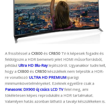
A frissítéssel a
CX800
és
CR850
TV-k képesek fogadni és
feldolgozni a HDR bemeneti jelet HDMI műsorforrásból,
például
Ultra HD Blu-Ray
lejátszóról. Ugyanakkor tudni kell,
hogy a
CX800
és
CR850
készülékek nem teljesítik a HDR-
re vonatkozó
ULTRA HD PREMIUM
iparági
minimumkövetelményeket. Ezeknek egyelőre csak a
Panasonic DX900 új csúcs LCD TV
felel meg, ami
tökéletesen képes reprodukálni a HDR tartalmakat.
Valamilyen hatás azonban látható a tavalyi készülékeken is.