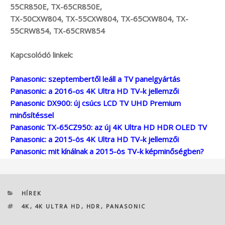
55CR850E, TX-65CR850E,
TX-50CXW804, TX-55CXW804, TX-65CXW804, TX-
55CRW854, TX-65CRW854
Kapcsolódó linkek:
Panasonic: szeptembertől leáll a TV panelgyártás
Panasonic: a 2016-os 4K Ultra HD TV-k jellemzői
Panasonic DX900: új csúcs LCD TV UHD Premium
minősítéssel
Panasonic TX-65CZ950: az új 4K Ultra HD HDR OLED TV
Panasonic: a 2015-ös 4K Ultra HD TV-k jellemzői
Panasonic: mit kínálnak a 2015-ös TV-k képminőségben?
KATEGÓRIÁK
HÍREK
CÍMKÉK
4K
,
4K ULTRA HD
,
HDR
,
PANASONIC