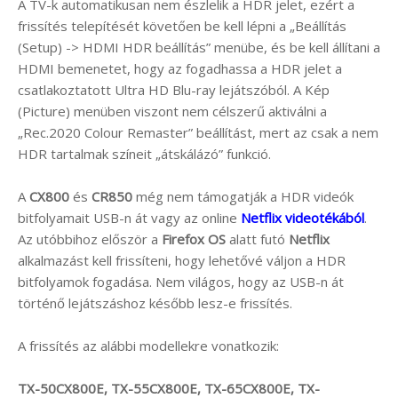
A TV-k automatikusan nem észlelik a HDR jelet, ezért a
frissítés telepítését követően be kell lépni a „Beállítás
(Setup) -> HDMI HDR beállítás” menübe, és be kell állítani a
HDMI bemenetet, hogy az fogadhassa a HDR jelet a
csatlakoztatott Ultra HD Blu-ray lejátszóból. A Kép
(Picture) menüben viszont nem célszerű aktiválni a
„Rec.2020 Colour Remaster” beállítást, mert az csak a nem
HDR tartalmak színeit „átskálázó” funkció.
A
CX800
és
CR850
még nem támogatják a HDR videók
bitfolyamait USB-n át vagy az online
Netflix videotékából
.
Az utóbbihoz először a
Firefox OS
alatt futó
Netflix
alkalmazást kell frissíteni, hogy lehetővé váljon a HDR
bitfolyamok fogadása. Nem világos, hogy az USB-n át
történő lejátszáshoz később lesz-e frissítés.
A frissítés az alábbi modellekre vonatkozik:
TX-50CX800E, TX-55CX800E, TX-65CX800E, TX-