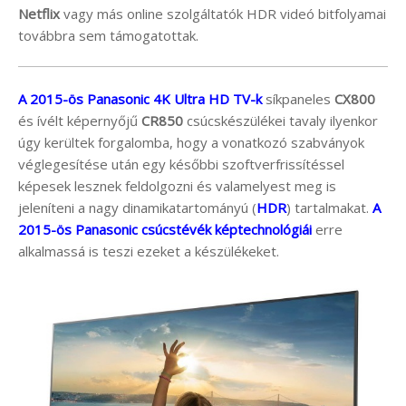
Netflix
vagy más online szolgáltatók HDR videó bitfolyamai
továbbra sem támogatottak.
A 2015-ös Panasonic 4K Ultra HD TV-k
síkpaneles
CX800
és ívélt képernyőjű
CR850
csúcskészülékei tavaly ilyenkor
úgy kerültek forgalomba, hogy a vonatkozó szabványok
véglegesítése után egy későbbi szoftverfrissítéssel
képesek lesznek feldolgozni és valamelyest meg is
jeleníteni a nagy dinamikatartományú (
HDR
) tartalmakat.
A
2015-ös Panasonic csúcstévék képtechnológiái
erre
alkalmassá is teszi ezeket a készülékeket.