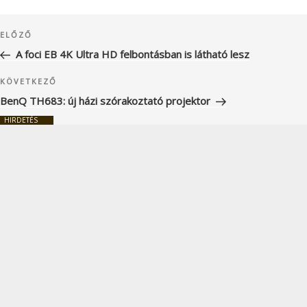
Bejegyzés
Korábbi
ELŐZŐ
navigáció
bejegyzés
A foci EB 4K Ultra HD felbontásban is látható lesz
Következő
KÖVETKEZŐ
bejegyzés
BenQ TH683: új házi szórakoztató projektor
HIRDETÉS