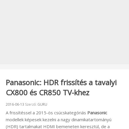
Panasonic: HDR frissítés a tavalyi
CX800 és CR850 TV-khez
Beküldve:
2016-06-13
Szerző:
GURU
A frissítéssel a 2015-ös csúcskategóriás
Panasonic
modellek képesek kezelni a nagy dinamikatartományú
(HDR) tartalmakat HDMI bemeneten keresztül, de a