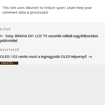
This site uses Akismet to reduce spam.
Learn how your
comment data is processed.
Bejegyzés
Korábbi
ELŐZŐ
navigáció
bejegyzés
Sony: BRAVIA EX1 LCD TV vezeték-nélküli nagyfelbontású
jelátvitellel
Következő
KÖVETKEZŐ
bejegyzés
OLED: 102 centis most a legnagyobb OLED képernyő
HIRDETÉS