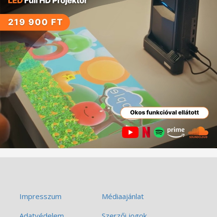
Impresszum
Médiaajánlat
Adatvédelem
Szerzői jogok