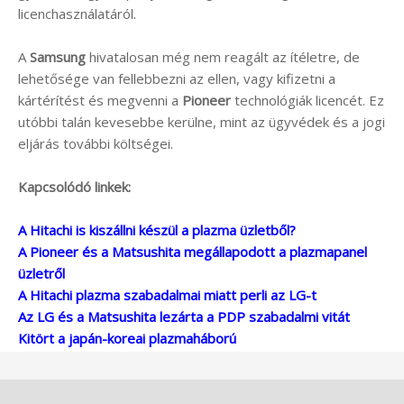
licenchasználatáról.
A
Samsung
hivatalosan még nem reagált az ítéletre, de
lehetősége van fellebbezni az ellen, vagy kifizetni a
kártérítést és megvenni a
Pioneer
technológiák licencét. Ez
utóbbi talán kevesebbe kerülne, mint az ügyvédek és a jogi
eljárás további költségei.
Kapcsolódó linkek:
A Hitachi is kiszállni készül a plazma üzletből?
A Pioneer és a Matsushita megállapodott a plazmapanel
üzletről
A Hitachi plazma szabadalmai miatt perli az LG-t
Az LG és a Matsushita lezárta a PDP szabadalmi vitát
Kitört a japán-koreai plazmaháború