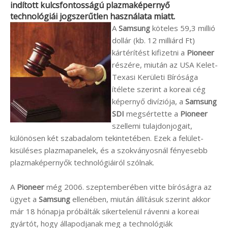
indított kulcsfontosságú plazmaképernyő
technológiái jogszerűtlen használata miatt.
A
Samsung
köteles 59,3 millió
dollár (kb. 12 milliárd Ft)
kártérítést kifizetni a
Pioneer
részére, miután az USA Kelet-
Texasi Kerületi Bírósága
ítélete szerint a koreai cég
képernyő divíziója, a
Samsung
SDI
megsértette a
Pioneer
szellemi tulajdonjogait,
különösen két szabadalom tekintetében. Ezek a felület-
kisüléses plazmapanelek, és a szokványosnál fényesebb
plazmaképernyők technológiáiról szólnak.
A
Pioneer
még 2006. szeptemberében vitte bíróságra az
ügyet a
Samsung
ellenében, miután állításuk szerint akkor
már 18 hónapja próbálták sikertelenül rávenni a koreai
gyártót, hogy állapodjanak meg a technológiák