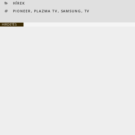
KATEGÓRIÁK
HÍREK
CÍMKÉK
PIONEER
,
PLAZMA TV
,
SAMSUNG
,
TV
HIRDETÉS