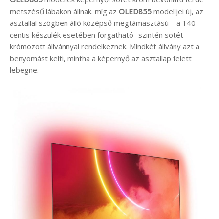
metszésű lábakon állnak. míg az
OLED855
modelljei új, az
asztallal szögben álló középső megtámasztású – a 140
centis készülék esetében forgatható -szintén sötét
krómozott állvánnyal rendelkeznek. Mindkét állvány azt a
benyomást kelti, mintha a képernyő az asztallap felett
lebegne.