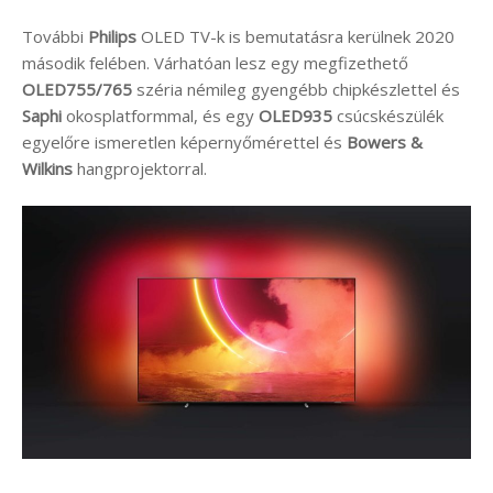
További
Philips
OLED TV-k is bemutatásra kerülnek 2020
második felében. Várhatóan lesz egy megfizethető
OLED755/765
széria némileg gyengébb chipkészlettel és
Saphi
okosplatformmal, és egy
OLED935
csúcskészülék
egyelőre ismeretlen képernyőmérettel és
Bowers &
Wilkins
hangprojektorral.