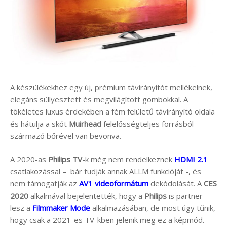
A készülékekhez egy új, prémium távirányítót mellékelnek,
elegáns süllyesztett és megvilágított gombokkal. A
tökéletes luxus érdekében a fém felületű távirányító oldala
és hátulja a skót
Muirhead
felelősségteljes forrásból
származó bőrével van bevonva.
A 2020-as
Philips TV
-k még nem rendelkeznek
HDMI 2.1
csatlakozással – bár tudják annak ALLM funkcióját -, és
nem támogatják az
AV1 videoformátum
dekódolását. A
CES
2020
alkalmával bejelentették, hogy a
Philips
is partner
lesz a
Filmmaker Mode
alkalmazásában, de most úgy tűnik,
hogy csak a 2021-es TV-kben jelenik meg ez a képmód.