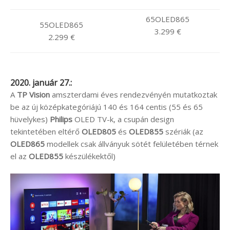
65OLED865
55OLED865
3.299 €
2.299 €
2020. január 27.:
A
TP Vision
amszterdami éves rendezvényén mutatkoztak
be az új középkategóriájú 140 és 164 centis (55 és 65
hüvelykes)
Philips
OLED TV-k, a csupán design
tekintetében eltérő
OLED805
és
OLED855
szériák (az
OLED865
modellek csak állványuk sötét felületében térnek
el az
OLED855
készülékektől)