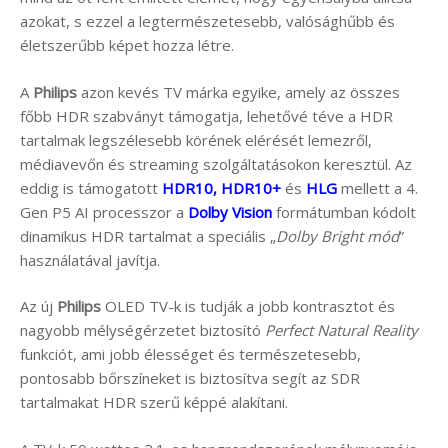
azokat, s ezzel a legtermészetesebb, valósághűbb és
életszerűbb képet hozza létre.
A
Philips
azon kevés TV márka egyike, amely az összes
főbb HDR szabványt támogatja, lehetővé téve a HDR
tartalmak legszélesebb körének elérését lemezről,
médiavevőn és streaming szolgáltatásokon keresztül. Az
eddig is támogatott
HDR10, HDR10+
és
HLG
mellett a 4.
Gen P5 AI processzor a
Dolby Vision
formátumban kódolt
dinamikus HDR tartalmat a speciális „
Dolby Bright mód
”
használatával javítja.
Az új
Philips
OLED TV-k is tudják a jobb kontrasztot és
nagyobb mélységérzetet biztosító
Perfect Natural Reality
funkciót, ami jobb élességet és természetesebb,
pontosabb bőrszíneket is biztosítva segít az SDR
tartalmakat HDR szerű képpé alakítani.