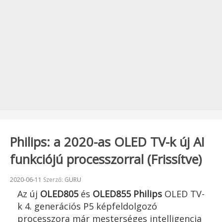
Philips: a 2020-as OLED TV-k új AI
funkciójú processzorral (Frissítve)
Beküldve:
2020-06-11
Szerző:
GURU
Az új
OLED805
és
OLED855 Philips
OLED TV-
k 4. generációs P5 képfeldolgozó
processzora már mesterséges intelligencia