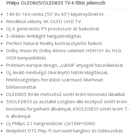
Philips OLED805/OLED855 TV-k főbb jellemzői:
140 és 164 centis (55” és 65”) képernyőméret.
Rendkívül vékony 4K OLED UHD TV.
Új 4. generációs P5 processzor AI funkcióval.
3-oldalas Ambilight hangulatvilágítás
Perfect Natural Reality kontrasztjavító funkció.
Dolby Vision és Dolby Atmos valamint HDR10+ és HLG
HDR kompatibilitás.
Prémium európai design, „valódi” anyagok használatával.
Új, kiváló minőségű távirányító háttérvilágítással,
felelősségteljes forrásból származó Muirhead
bőrbevonattal.
OLED805 ferde metszésű sötét króm bevonatú lábakkal.
55OLED855 az asztallal szögben álló középső sötét króm
bevonatú forgatható állvánnyal, 65OLED855 sötét króm T-
ív állvánnyal
Új Philips 2.1 hangrendszer (2x10W+30W)
Beépített DTS Play-Fi surround hanghoz és többszobás