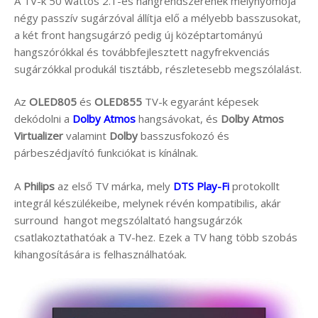
A TV-k 50 wattos 2.1-es hangrendszerének mélynyomója
négy passzív sugárzóval állítja elő a mélyebb basszusokat,
a két front hangsugárzó pedig új középtartományú
hangszórókkal és továbbfejlesztett nagyfrekvenciás
sugárzókkal produkál tisztább, részletesebb megszólalást.
Az
OLED805
és
OLED855
TV-k egyaránt képesek
dekódolni a
Dolby Atmos
hangsávokat, és
Dolby Atmos
Virtualizer
valamint
Dolby
basszusfokozó és
párbeszédjavító funkciókat is kínálnak.
A
Philips
az első TV márka, mely
DTS Play-Fi
protokollt
integrál készülékeibe, melynek révén kompatibilis, akár
surround hangot megszólaltató hangsugárzók
csatlakoztathatóak a TV-hez. Ezek a TV hang több szobás
kihangosítására is felhasználhatóak.