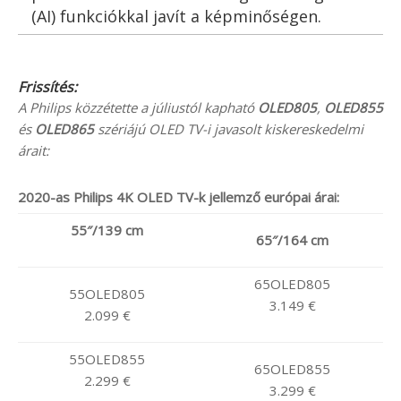
(AI) funkciókkal javít a képminőségen.
Frissítés:
A Philips közzétette a júliustól kapható
OLED805
,
OLED855
és
OLED865
szériájú OLED TV-i javasolt kiskereskedelmi
árait:
2020-as Philips 4K OLED TV-k jellemző európai árai:
55″/139 cm
65″/164 cm
65OLED805
55OLED805
3.149 €
2.099 €
55OLED855
65OLED855
2.299 €
3.299 €