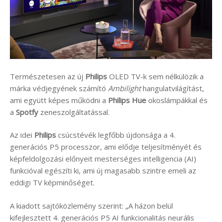
Természetesen az új
Philips
OLED TV-k sem nélkülözik a
márka védjegyének számító
Ambilight
hangulatvilágítást,
ami együtt képes működni a
Philips Hue
okoslámpákkal és
a
Spotfy
zeneszolgáltatással.
Az idei
Philips
csúcstévék legfőbb újdonsága a 4.
generációs P5 processzor, ami elődje teljesítményét és
képfeldolgozási előnyeit mesterséges intelligencia (AI)
funkcióval egészíti ki, ami új magasabb szintre emeli az
eddigi TV képminőséget.
A kiadott sajtóközlemény szerint: „A házon belül
kifejlesztett 4. generációs P5 AI funkcionalitás neurális