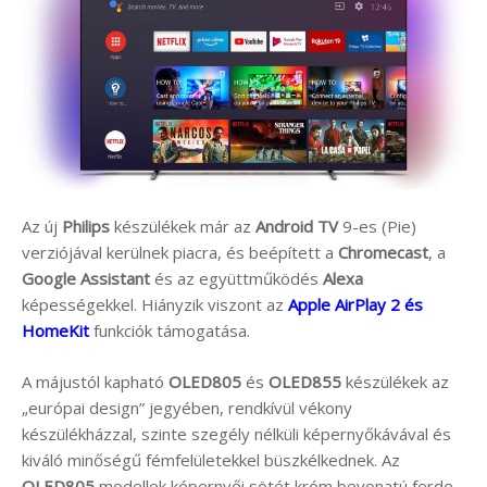
Az új
Philips
készülékek már az
Android TV
9-es (Pie)
verziójával kerülnek piacra, és beépített a
Chromecast
, a
Google Assistant
és az együttműködés
Alexa
képességekkel. Hiányzik viszont az
Apple AirPlay 2 és
HomeKit
funkciók támogatása.
A májustól kapható
OLED805
és
OLED855
készülékek az
„európai design” jegyében, rendkívül vékony
készülékházzal, szinte szegély nélküli képernyőkávával és
kiváló minőségű fémfelületekkel büszkélkednek. Az
OLED805
modellek képernyői sötét króm bevonatú ferde