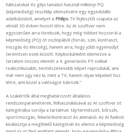
hálózatokat és gépi tanulást használ milliónyi PQ
(képminőség) tesztklip elemzésére egy egyedülálló
adatbázisból, amelyet a
Philips
TV fejlesztői csapata az
elmúlt 30 évben hozott létre. Az AI szoftver nem
egyszerűen arra törekszik, hogy még többet hozzon ki a
képminőség (PQ) öt oszlopából (forrás, szín, kontraszt,
mozgás és élesség), hanem arra, hogy jobb egyensúlyt
teremtsen ezek között. Képkockánként elemezve a
tartalom összes elemét a 4. generációs P5 sokkal
realisztikusabb, természetesebb képet reprodukál, ami
már nem úgy néz ki, mint a TV, hanem olyan képeket hoz
létre, ami közel a valóságot tükrözik.”
A szakértők által meghatározott általános
rendszerparaméterek, felhasználásával az AI szoftver öt
kategóriába sorolja a tartalmat: táj/természet, bőrszín,
sport/mozgás, fekete/kontraszt és animáció. Az AI funkció
kiválasztja a megfelelő kategóriát és elemzi a képminőség
mind az öt fent említett elemét, hogy egyensúlyba állítsa