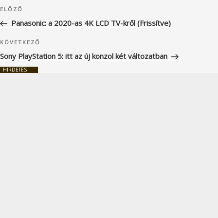
Bejegyzés
Korábbi
ELŐZŐ
navigáció
bejegyzés
Panasonic: a 2020-as 4K LCD TV-kről (Frissítve)
Következő
KÖVETKEZŐ
bejegyzés
Sony PlayStation 5: itt az új konzol két változatban
HIRDETÉS