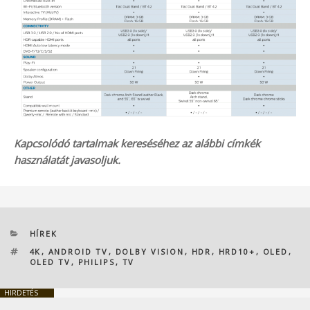
Kapcsolódó tartalmak kereséséhez az alábbi címkék
használatát javasoljuk.
KATEGÓRIÁK
HÍREK
CÍMKÉK
4K
,
ANDROID TV
,
DOLBY VISION
,
HDR
,
HRD10+
,
OLED
,
OLED TV
,
PHILIPS
,
TV
HIRDETÉS