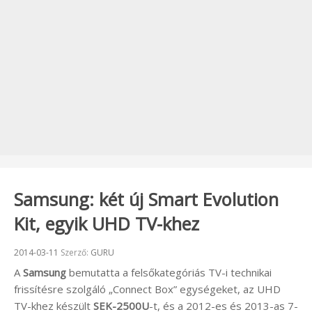
Samsung: két új Smart Evolution
Kit, egyik UHD TV-khez
Beküldve:
2014-03-11
Szerző:
GURU
A
Samsung
bemutatta a felsőkategóriás TV-i technikai
frissítésre szolgáló „Connect Box” egységeket, az UHD
TV-khez készült
SEK-2500U
-t, és a 2012-es és 2013-as 7-