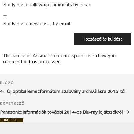
Notify me of follow-up comments by email.
Notify me of new posts by email.
This site uses Akismet to reduce spam.
Learn how your
comment data is processed.
Bejegyzés
Korábbi
ELŐZŐ
navigáció
bejegyzés
Új optikai lemezformátum szabvány archiválásra 2015-től
Következő
KÖVETKEZŐ
bejegyzés
Panasonic: információk további 2014-es Blu-ray lejátszókról
HIRDETÉS