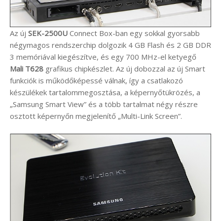
Az új
SEK-2500U
Connect Box-ban egy sokkal gyorsabb
négymagos rendszerchip dolgozik 4 GB Flash és 2 GB DDR
3 memóriával kiegészítve, és egy 700 MHz-el ketyegő
Mali T628
grafikus chipkészlet. Az új dobozzal az új Smart
funkciók is működőképessé válnak, így a csatlakozó
készülékek tartalommegosztása, a képernyőtükrözés, a
„Samsung Smart View” és a több tartalmat négy részre
osztott képernyőn megjelenítő „Multi-Link Screen”.