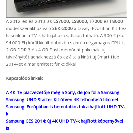
A 2012-es és 2013-as
ES7000, ES8000, F7000
és
F8000
modellszériákhoz való
SEK-2000
a tavalyi Evolution Kit-hez
hasonlóan a TV-k hátuljához csatlakoztatható. A 300 € (kb.
94.000 Ft) körül kínált dobozba szintén négymagos CPU-t,
2 GB DDR 3 és 4 GB Flash memóriát pakolnak, új
távirányítót adnak hozzá és az általa kínált új Smart Hub
2014-et a már említett funkciókkal.
Kapcsolódó linkek:
A 4K TV piacvezetője még a Sony, de jön föl a Samsung
Samsung: UHD Starter Kit ötven 4K felbontású filmmel
Samsung: Európában is bemutatkoztak a hajlított UHD TV-
k
Samsung CES 2014: új 4K UHD TV-k hajlított képernyővel
is