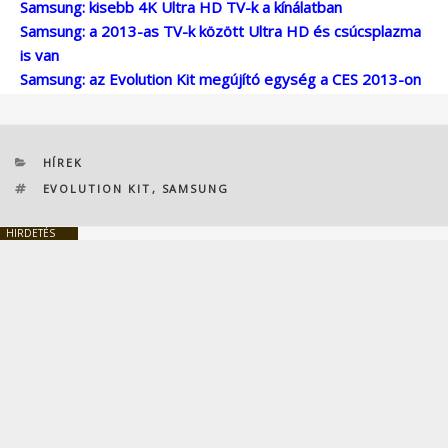
Samsung: kisebb 4K Ultra HD TV-k a kínálatban
Samsung: a 2013-as TV-k között Ultra HD és csúcsplazma
is van
Samsung: az Evolution Kit megújító egység a CES 2013-on
KATEGÓRIÁK
HÍREK
CÍMKÉK
EVOLUTION KIT
,
SAMSUNG
HIRDETÉS