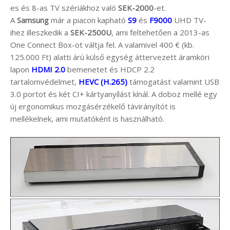
es és 8-as TV szériákhoz való
SEK-2000
-et.
A
Samsung
már a piacon kapható
S9
és
F9000
UHD TV-
ihez illeszkedik a
SEK-2500U
, ami feltehetően a 2013-as
One Connect Box-ot váltja fel. A valamivel 400 € (kb.
125.000 Ft) alatti árú külső egység áttervezett áramköri
lapon
HDMI 2.0
bemenetet és HDCP 2.2
tartalomvédelmet,
HEVC (H.265)
támogatást valamint USB
3.0 portot és két CI+ kártyanyílást kínál. A doboz mellé egy
új ergonomikus mozgásérzékelő távirányítót is
mellékelnek, ami mutatóként is használható.