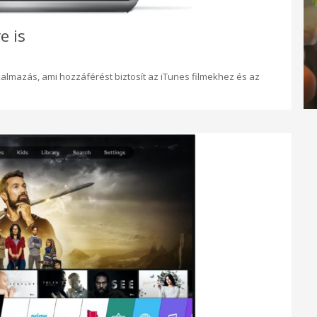
e is
almazás, ami hozzáférést biztosít az iTunes filmekhez és az