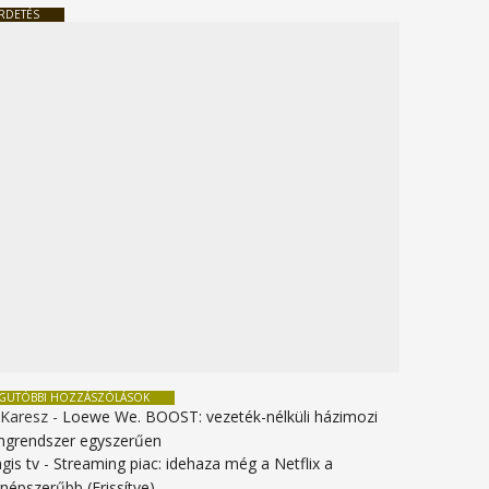
RDETÉS
EGUTÓBBI HOZZÁSZÓLÁSOK
 Karesz
-
Loewe We. BOOST: vezeték-nélküli házimozi
ngrendszer egyszerűen
gis tv
-
Streaming piac: idehaza még a Netflix a
gnépszerűbb (Frissítve)