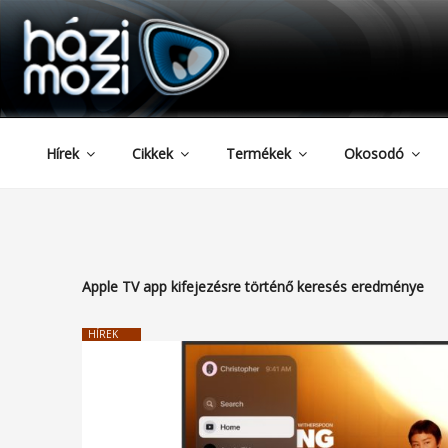
HAZIMOZI
Tartalomhoz
Hírek
Cikkek
Termékek
Okosodó
Apple TV app
kifejezésre történő keresés eredménye
HÍREK