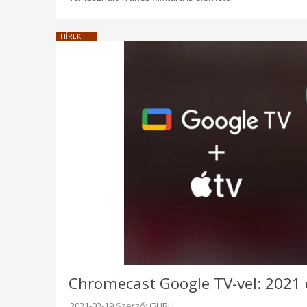
HÍREK
Chromecast Google TV-vel: 2021 el
Beküldve:
2021-02-19
Szerző:
GURU