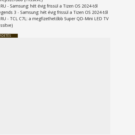
URU
-
Samsung: hét évig frissül a Tizen OS 2024-től
legends 3
-
Samsung: hét évig frissül a Tizen OS 2024-től
URU
-
TCL C7L: a megfizethetőbb Super QD-Mini LED TV
issítve)
RDETÉS