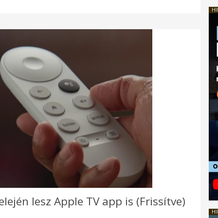
HI
ején lesz Apple TV app is (Frissítve)
HI