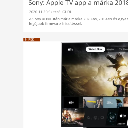
Sony: Apple TV app a márka 2018-
Beküldve:
2020-11-30
Szerző:
GURU
A Sony XH90 után már a márka 2020-as, 2019-es és egyes 
legújabb firmware-frissítéssel.
HÍREK