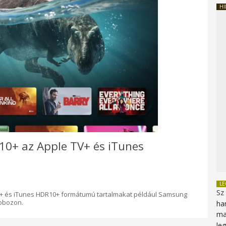
HI
10+ az Apple TV+ és iTunes
L
Sz
TV+ és iTunes HDR10+ formátumú tartalmakat például Samsung
dobozon.
ha
ma
le