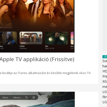
LE
Apple TV applikáció (Frissítve)
So
ha
HD
ója leváltja az iTunes alkalmazást és később megjelenik okos TV-
Pr
XG
me
LG
fén
LG