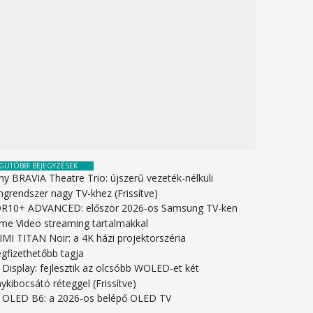
GUTÓBBI BEJEGYZÉSEK
ny BRAVIA Theatre Trio: újszerű vezeték-nélküli
ngrendszer nagy TV-khez (Frissítve)
R10+ ADVANCED: először 2026-os Samsung TV-ken
ime Video streaming tartalmakkal
IMI TITAN Noir: a 4K házi projektorszéria
gfizethetőbb tagja
 Display: fejlesztik az olcsóbb WOLED-et két
ykibocsátó réteggel (Frissítve)
 OLED B6: a 2026-os belépő OLED TV