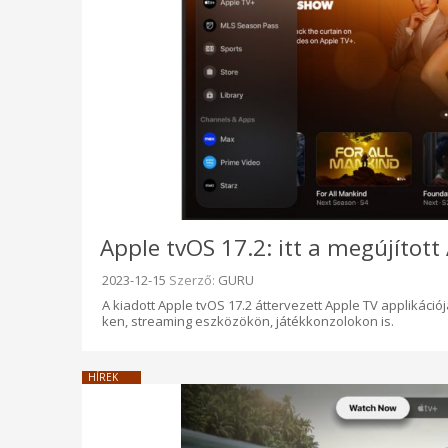
Apple tvOS 17.2: itt a megújított 
Beküldve:
2023-12-15
Szerző:
GURU
A kiadott Apple tvOS 17.2 áttervezett Apple TV applikáci
ken, streaming eszközökön, játékkonzolokon is.
HÍREK