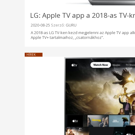
LG: Apple TV app a 2018-as TV-kr
Beküldve:
2020-08-25
Szerző:
GURU
A 2018-as LG TV-ken kezd megjelenni az Apple TV app alk
Apple TV+ tartalmaihoz, „csatornákhoz”.
HÍREK