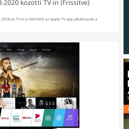
2020 közötti TV-in (Frissítve)
2018-as TV-in is elérhető az Apple TV app alkalmazás a
HI