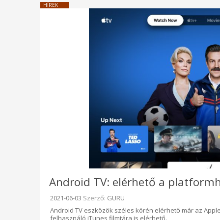
HÍREK
Android TV: elérhető a platform
Beküldve:
2021-06-03
Szerző:
GURU
Android TV eszközök széles körén elérhető már az Apple 
felhasználó iTunes filmtára is elérhető.