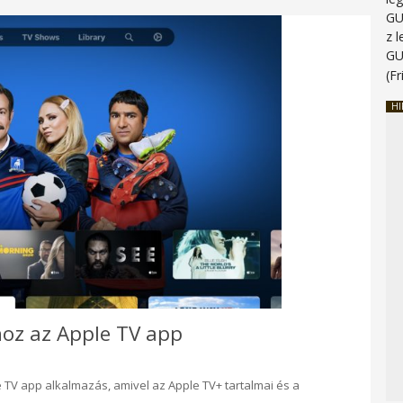
G
z 
G
(Fr
HI
hoz az Apple TV app
TV app alkalmazás, amivel az Apple TV+ tartalmai és a