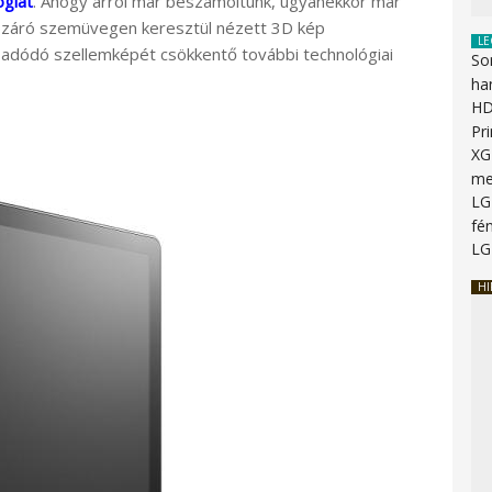
giát
. Ahogy arról már beszámoltunk, ugyanekkor már
pzáró szemüvegen keresztül nézett 3D kép
LE
adódó szellemképét csökkentő további technológiai
So
ha
HD
Pr
XG
me
LG
fén
LG
HI