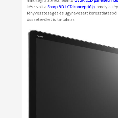
minőségi áttörést jelentő
UV2A LCD paneltechnoló
kész volt a
Sharp 3D LCD koncepciója
, amely a ké
fényveszteségét és úgynevezett keresztlátásból 
összetevőket is tartalmaz.