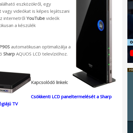
alálható eszközökről, egy
 vagy videókat is képes lejátszani
z internetről
YouTube
videók
tikusan a készülék
P90S
automatikusan optimalizálja a
zó
Sharp
AQUOS LCD televízióhoz.
HI
Kapcsolódó linkek:
Csökkenti LCD paneltermelését a Sharp
ógiájú TV