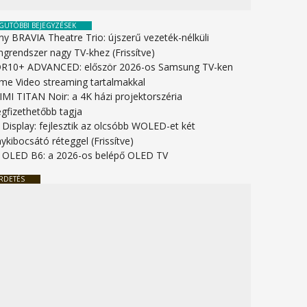
GUTÓBBI BEJEGYZÉSEK
ny BRAVIA Theatre Trio: újszerű vezeték-nélküli
ngrendszer nagy TV-khez (Frissítve)
R10+ ADVANCED: először 2026-os Samsung TV-ken
ime Video streaming tartalmakkal
IMI TITAN Noir: a 4K házi projektorszéria
gfizethetőbb tagja
 Display: fejlesztik az olcsóbb WOLED-et két
ykibocsátó réteggel (Frissítve)
 OLED B6: a 2026-os belépő OLED TV
RDETÉS