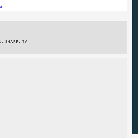
ia
N
,
SHARP
,
TV