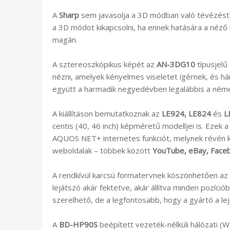
A
Sharp
sem javasolja a 3D módban való tévézést 
a 3D módot kikapcsolni, ha ennek hatására a néző b
magán.
A sztereoszkópikus képét az
AN-3DG10
típusjelű
nézni, amelyek kényelmes viseletet ígérnek, és h
együtt a harmadik negyedévben legalábbis a néme
A kiállításon bemutatkoznak az
LE924, LE824
és
L
centis (40, 46 inch) képméretű modelljei is. Ezek 
AQUOS NET+ internetes funkciót, melynek révén k
weboldalak – többek között
YouTube, eBay, Face
A rendkívül karcsú formatervnek köszönhetően az
lejátszó akár fektetve, akár állítva minden pozícióba
szerelhető, de a legfontosabb, hogy a gyártó a lej
A
BD-HP90S
beépített vezeték-nélküli hálózati (W