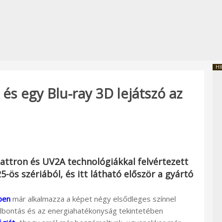
HI
és egy Blu-ray 3D lejátszó az
attron és UV2A
technológiákkal felvértezett
25
-ös szériából, és itt látható először a gyártó
ben
már alkalmazza a képet négy elsődleges színnel
elbontás és az energiahatékonyság tekintetében