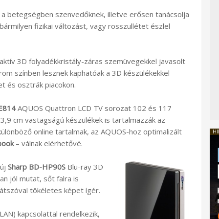
a betegségben szenvedőknek, illetve erősen tanácsolja
ármilyen fizikai változást, vagy rosszullétet észlel
 aktív 3D folyadékkristály-záras szemüvegekkel javasolt
árom színben lesznek kaphatóak a 3D készülékekkel
t és osztrák piacokon.
E814
AQUOS Quattron LCD TV sorozat 102 és 117
a 3,9 cm vastagságú készülékek is tartalmazzák az
ülönböző online tartalmak, az AQUOS-hoz optimalizált
HI
book
– válnak elérhetővé.
 új
Sharp BD-HP90S
Blu-ray 3D
n jól mutat, sőt falra is
átszóval tökéletes képet ígér.
LAN) kapcsolattal rendelkezik,