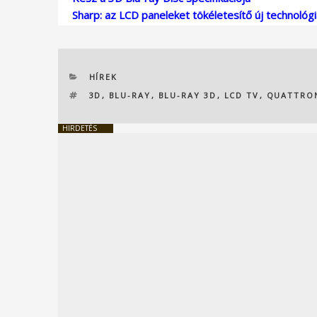
Sharp: az LCD paneleket tökéletesítő új technológ
KATEGÓRIÁK
HÍREK
CÍMKÉK
3D
,
BLU-RAY
,
BLU-RAY 3D
,
LCD TV
,
QUATTRO
HIRDETÉS