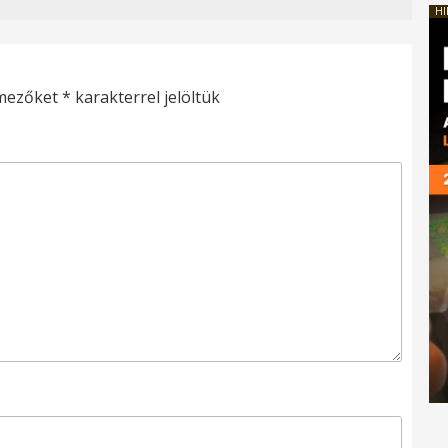
HI
 mezőket
*
karakterrel jelöltük