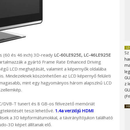
L
Sz
is (60 és 46 inch) 3D-ready
LC-60LE925E, LC-46LE925E
ha
tartalmazzák a gyártó Frame Rate Enhanced Driving
ma
égű LCD meghajtását, valamint a képernyők oldalába
le
 is. Mindezeknek köszönhetően az LCD képernyő felületi
G
 magasabb, mint egy hagyományos három alapszínű LCD
z 
szellemkép.
G
(Fr
/DVB-T tunert és 8 GB-os félvezető memóriát
HI
gtekintését teszi lehetővé.
1.4a verziójú HDMI
ek a 3D képformátumokkal, a távirányítójukon található
-3D képet állítanak elő.