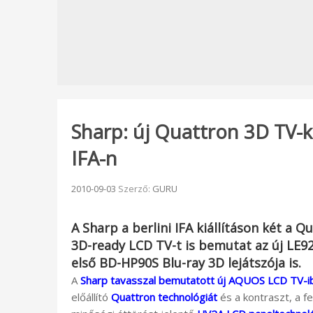
Sharp: új Quattron 3D TV-k 
IFA-n
Beküldve:
2010-09-03
Szerző:
GURU
A
Sharp
a berlini
IFA
kiállításon két a
Qu
3D-ready LCD TV-t is bemutat az új
LE9
első
BD-HP90S
Blu-ray 3D lejátszója is.
A
Sharp tavasszal bemutatott új AQUOS LCD TV-i
előállító
Quattron technológiát
és a kontraszt, a f