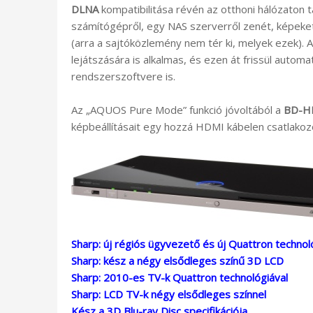
DLNA
kompatibilitása révén az otthoni hálózaton t
számítógépről, egy NAS szerverről zenét, képeket
(arra a sajtóközlemény nem tér ki, melyek ezek). A
lejátszására is alkalmas, és ezen át frissül automa
rendszerszoftvere is.
Az „AQUOS Pure Mode” funkció jóvoltából a
BD-H
képbeállításait egy hozzá HDMI kábelen csatlako
Sharp: új régiós ügyvezető és új Quattron technol
Sharp: kész a négy elsődleges színű 3D LCD
Sharp: 2010-es TV-k Quattron technológiával
Sharp: LCD TV-k négy elsődleges színnel
Kész a 3D Blu-ray Disc specifikációja