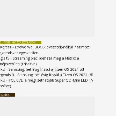
EGUTÓBBI HOZZÁSZÓLÁSOK
 Karesz
-
Loewe We. BOOST: vezeték-nélküli házimozi
ngrendszer egyszerűen
gis tv
-
Streaming piac: idehaza még a Netflix a
gnépszerűbb (Frissítve)
URU
-
Samsung: hét évig frissül a Tizen OS 2024-től
legends 3
-
Samsung: hét évig frissül a Tizen OS 2024-től
URU
-
TCL C7L: a megfizethetőbb Super QD-Mini LED TV
issítve)
RDETÉS