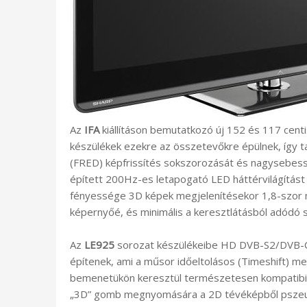
Az
IFA
kiállításon bemutatkozó új 152 és 117 cent
készülékek ezekre az összetevőkre épülnek, így 
(FRED) képfrissítés sokszorozását és nagysebess
épített 200Hz-es letapogató LED háttérvilágítást
fényessége 3D képek megjelenítésekor 1,8-szor
képernyőé, és minimális a keresztlátásból adódó 
Az
LE925
sorozat készülékeibe HD DVB-S2/DVB-C
építenek, ami a műsor időeltolásos (Timeshift) me
bemenetükön keresztül természetesen kompatibilis
„3D” gomb megnyomására a 2D tévéképből pszeudo