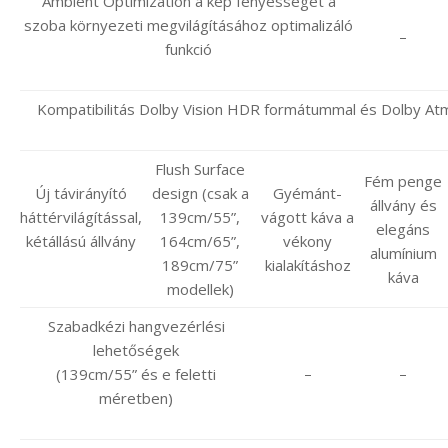
Ambient Optimization a kép fényességét a
szoba környezeti megvilágításához optimalizáló
–
funkció
Kompatibilitás Dolby Vision HDR formátummal és Dolby A
Flush Surface
Fém penge
Új távirányító
design (csak a
Gyémánt-
állvány és
háttérvilágítással,
139cm/55”,
vágott káva a
elegáns
kétállású állvány
164cm/65”,
vékony
alumínium
189cm/75”
kialakításhoz
káva
modellek)
Szabadkézi hangvezérlési
lehetőségek
–
–
(139cm/55” és e feletti
méretben)