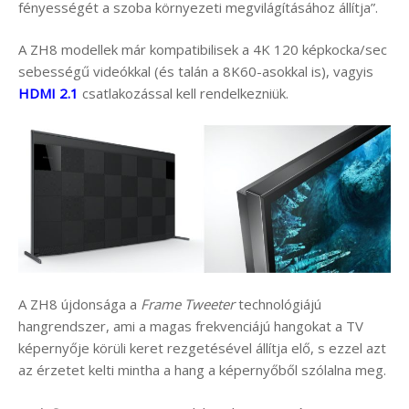
fényességét a szoba környezeti megvilágításához állítja”.
A ZH8 modellek már kompatibilisek a 4K 120 képkocka/sec
sebességű videókkal (és talán a 8K60-asokkal is), vagyis
HDMI 2.1
csatlakozással kell rendelkezniük.
A ZH8 újdonsága a
Frame Tweeter
technológiájú
hangrendszer, ami a magas frekvenciájú hangokat a TV
képernyője körüli keret rezgetésével állítja elő, s ezzel azt
az érzetet kelti mintha a hang a képernyőből szólalna meg.