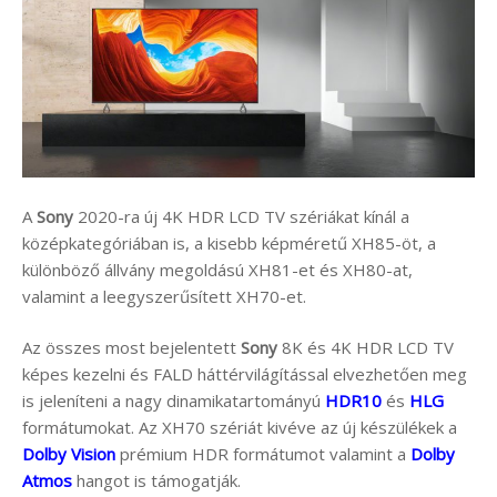
A
Sony
2020-ra új 4K HDR LCD TV szériákat kínál a
középkategóriában is, a kisebb képméretű XH85-öt, a
különböző állvány megoldású XH81-et és XH80-at,
valamint a leegyszerűsített XH70-et.
Az összes most bejelentett
Sony
8K és 4K HDR LCD TV
képes kezelni és FALD háttérvilágítással elvezhetően meg
is jeleníteni a nagy dinamikatartományú
HDR10
és
HLG
formátumokat. Az XH70 szériát kivéve az új készülékek a
Dolby Vision
prémium HDR formátumot valamint a
Dolby
Atmos
hangot is támogatják.