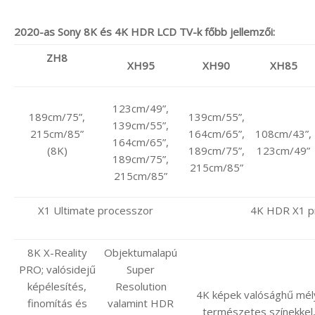
2020-as Sony 8K és 4K HDR LCD TV-k főbb jellemzői:
ZH8
XH95
XH90
XH85
123cm/49”,
189cm/75”,
139cm/55”,
139cm/55”,
215cm/85”
164cm/65”,
108cm/43”,
164cm/65”,
(8K)
189cm/75”,
123cm/49”
189cm/75”,
215cm/85”
215cm/85”
X1 Ultimate processzor
4K HDR X1 p
8K X-Reality
Objektumalapú
PRO; valósidejű
Super
képélesítés,
Resolution
4K képek valósághű mély
finomítás és
valamint HDR
természetes színekkel