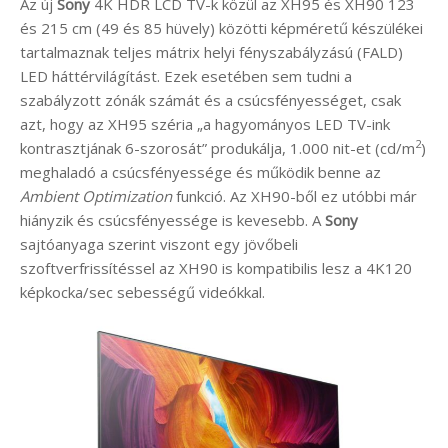
Az új
Sony
4K HDR LCD TV-k közül az XH95 és XH90 123
és 215 cm (49 és 85 hüvely) közötti képméretű készülékei
tartalmaznak teljes mátrix helyi fényszabályzású (FALD)
LED háttérvilágítást. Ezek esetében sem tudni a
szabályzott zónák számát és a csúcsfényességet, csak
azt, hogy az XH95 széria „a hagyományos LED TV-ink
2
kontrasztjának 6-szorosát” produkálja, 1.000 nit-et (cd/m
)
meghaladó a csúcsfényessége és működik benne az
Ambient Optimization
funkció. Az XH90-ből ez utóbbi már
hiányzik és csúcsfényessége is kevesebb. A
Sony
sajtóanyaga szerint viszont egy jövőbeli
szoftverfrissítéssel az XH90 is kompatibilis lesz a 4K120
képkocka/sec sebességű videókkal.