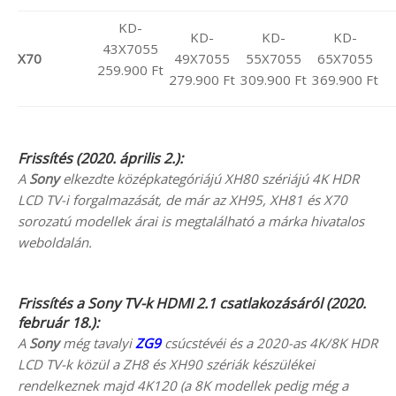
KD-
KD-
KD-
KD-
43X7055
X70
49X7055
55X7055
65X7055
259.900 Ft
279.900 Ft
309.900 Ft
369.900 Ft
Frissítés (
2020. április 2.):
A
Sony
elkezdte középkategóriájú XH80 szériájú 4K HDR
LCD TV-i forgalmazását, de már az XH95, XH81 és X70
sorozatú modellek árai is megtalálható a márka hivatalos
weboldalán.
Frissítés a Sony TV-k HDMI 2.1 csatlakozásáról (2020.
február 18.):
A
Sony
még tavalyi
ZG9
csúcstévéi és a 2020-as 4K/8K HDR
LCD TV-k közül a ZH8 és XH90 szériák készülékei
rendelkeznek majd 4K120 (a 8K modellek pedig még a