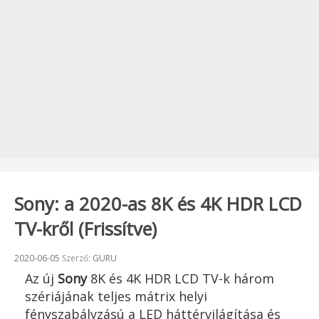
Sony: a 2020-as 8K és 4K HDR LCD
TV-kről (Frissítve)
Beküldve:
2020-06-05
Szerző:
GURU
Az új
Sony
8K és 4K HDR LCD TV-k három
szériájának teljes mátrix helyi
fényszabályzású a LED háttérvilágítása és