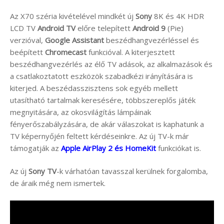
Az X70 széria kivételével mindkét új
Sony
8K és 4K HDR
LCD TV
Android TV
előre telepített
Android 9
(Pie)
verzióval,
Google Assistant
beszédhangvezérléssel és
beépített
Chromecast
funkcióval. A kiterjesztett
beszédhangvezérlés az élő TV adások, az alkalmazások és
a csatlakoztatott eszközök szabadkézi irányítására is
kiterjed. A beszédasszisztens sok egyéb mellett
utasítható tartalmak keresésére, többszereplős játék
megnyitására, az okosvilágítás lámpáinak
fényerőszabályzására, de akár válaszokat is kaphatunk a
TV képernyőjén feltett kérdéseinkre. Az új TV-k már
támogatják az
Apple AirPlay 2 és HomeKit
funkciókat is.
Az új
Sony TV
-k várhatóan tavasszal kerülnek forgalomba,
de áraik még nem ismertek.