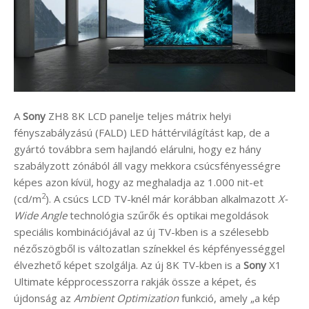
A
Sony
ZH8 8K LCD panelje teljes mátrix helyi
fényszabályzású (FALD) LED háttérvilágítást kap, de a
gyártó továbbra sem hajlandó elárulni, hogy ez hány
szabályzott zónából áll vagy mekkora csúcsfényességre
képes azon kívül, hogy az meghaladja az 1.000 nit-et
2
(cd/m
). A csúcs LCD TV-knél már korábban alkalmazott
X-
Wide Angle
technológia szűrők és optikai megoldások
speciális kombinációjával az új TV-kben is a szélesebb
nézőszögből is változatlan színekkel és képfényességgel
élvezhető képet szolgálja. Az új 8K TV-kben is a
Sony
X1
Ultimate képprocesszorra rakják össze a képet, és
újdonság az
Ambient Optimization
funkció, amely „a kép