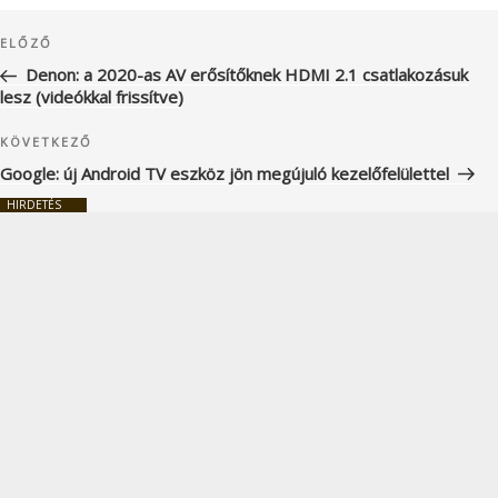
Bejegyzés
Korábbi
ELŐZŐ
navigáció
bejegyzés
Denon: a 2020-as AV erősítőknek HDMI 2.1 csatlakozásuk
lesz (videókkal frissítve)
Következő
KÖVETKEZŐ
bejegyzés
Google: új Android TV eszköz jön megújuló kezelőfelülettel
HIRDETÉS