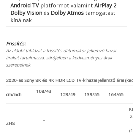
Android TV
platformot valamint
AirPlay 2
,
Dolby Vision
és
Dolby Atmos
támogatást
kínálnak.
Frissítés:
Az alábbi táblázat a frissítés dátumakor jellemző hazai
árakat tartalmazza, zárójelben a kedvezményes árak
szerepelnek.
2020-as Sony 8K és 4K HDR LCD TV-k hazai jellemző árai (ke
108/43
cm/inch
123/49
139/55
164/65
K
2
–
ZH8
–
–
–
(