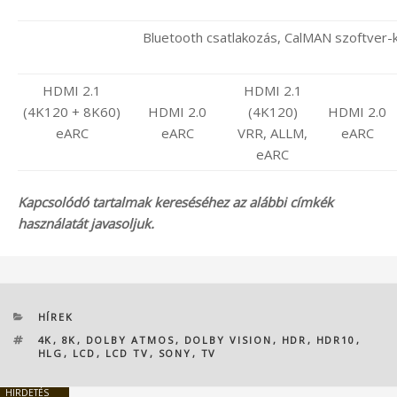
Bluetooth csatlakozás, CalMAN szoftver-
HDMI 2.1
HDMI 2.1
(4K120 + 8K60)
HDMI 2.0
(4K120)
HDMI 2.0
eARC
eARC
VRR, ALLM,
eARC
eARC
Kapcsolódó tartalmak kereséséhez az alábbi címkék
használatát javasoljuk.
KATEGÓRIÁK
HÍREK
CÍMKÉK
4K
,
8K
,
DOLBY ATMOS
,
DOLBY VISION
,
HDR
,
HDR10
,
HLG
,
LCD
,
LCD TV
,
SONY
,
TV
HIRDETÉS