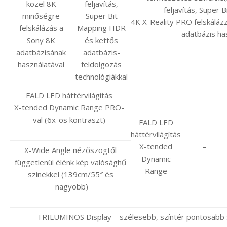
közel 8K
feljavítás,
feljavítás, Super
minőségre
Super Bit
4K X-Reality PRO felskáláz
felskálázás a
Mapping HDR
adatbázis ha
Sony 8K
és kettős
adatbázisának
adatbázis-
használatával
feldolgozás
technológiákkal
FALD LED háttérvilágítás
X-tended Dynamic Range PRO-
val (6x-os kontraszt)
FALD LED
háttérvilágítás
X-tended
–
X-Wide Angle nézőszögtől
Dynamic
függetlenül élénk kép valósághű
Range
színekkel (139cm/55″ és
nagyobb)
TRILUMINOS Display – szélesebb, színtér pontosabb s