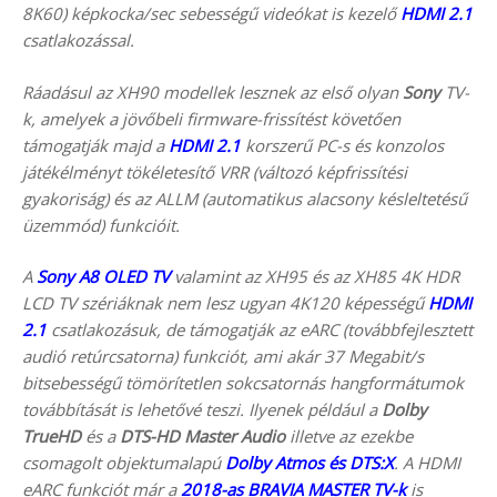
8K60) képkocka/sec sebességű videókat is kezelő
HDMI 2.1
csatlakozással.
Ráadásul az XH90 modellek lesznek az első olyan
Sony
TV-
k, amelyek a jövőbeli firmware-frissítést követően
támogatják majd a
HDMI 2.1
korszerű PC-s és konzolos
játékélményt tökéletesítő VRR (változó képfrissítési
gyakoriság) és az ALLM (automatikus alacsony késleltetésű
üzemmód) funkcióit.
A
Sony A8 OLED TV
valamint az XH95 és az XH85 4K HDR
LCD TV szériáknak nem lesz ugyan 4K120 képességű
HDMI
2.1
csatlakozásuk, de támogatják az eARC (továbbfejlesztett
audió retúrcsatorna) funkciót, ami akár 37 Megabit/s
bitsebességű tömörítetlen sokcsatornás hangformátumok
továbbítását is lehetővé teszi. Ilyenek például a
Dolby
TrueHD
és a
DTS-HD Master Audio
illetve az ezekbe
csomagolt objektumalapú
Dolby Atmos és DTS:X
. A HDMI
eARC funkciót már a
2018-as BRAVIA MASTER TV-k
is