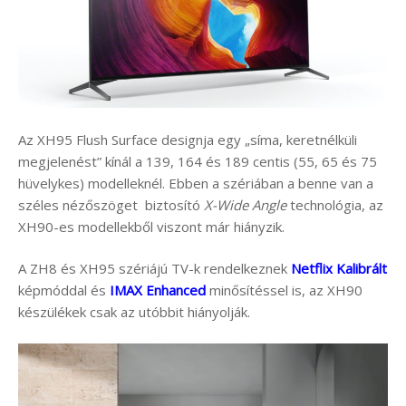
Az XH95 Flush Surface designja egy „síma, keretnélküli
megjelenést” kínál a 139, 164 és 189 centis (55, 65 és 75
hüvelykes) modelleknél. Ebben a szériában a benne van a
széles nézőszöget biztosító
X-Wide Angle
technológia, az
XH90-es modellekből viszont már hiányzik.
A ZH8 és XH95 szériájú TV-k rendelkeznek
Netflix Kalibrált
képmóddal és
IMAX Enhanced
minősítéssel is, az XH90
készülékek csak az utóbbit hiányolják.