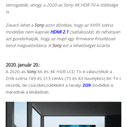
támogatták, ahogy a 2020-as Sony 4K HDR TV-k többsége
is.
Zavaró lehet a
Sony
azon döntése, hogy az XH95 széria
modelljei nem kapnak
HDMI 2.1
csatlakozást, és néhányan
azt gondolhatják, hogy az majd egy firmware-frissítéssel
kerül megvalósításra. A
Sony
ezt a lehetőséget kizárta.
2020. január 20.:
A 2020-as
Sony
8K és 4K HDR LCD TV-k választékát a
ZH8 széria 189 és 215 centis (75 és 85 hüvelykes) 8K TV-i
vezetik, de csúcskészülékként a tavalyi
ZG9
modellek is
maradnak a kínálatban.