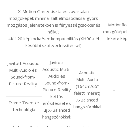
X-Motion Clarity tiszta és zavartalan
mozgóképek minimalizált elmosódással gyors
Motionflo
mozgásos jelenetekben is fényességcsökkenés
mozgóképek 
nélkül;
fekete kép
4K 120 képkocka/sec kompatibilitás (XH90-nél
későbbi szoftverfrissítéssel)
Javított
Javított Acoustic
Acoustic Multi-
Multi-Audio és
Acoustic
Audio és
Sound-from-
Multi-Audio
Sound-from-
Picture Reality
(164cm/65”
Picture Reality
–
feletti méret)
kettős
X-Balanced
Frame Tweeter
erősítéssel és
hangszórókkal
technológia
új X-Balanced
hangszórókkal)