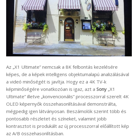
Az „X1 Ultimate” nemcsak a 8K felbontás kezelésére
képes, de a képek intelligens objektumalapú analizálásával
a videó minőségét is javítja. Hogy ez a 4K TV-k
képminőségére vonatkozóan is igaz, azt a
Sony
„X1
Ultimate” illetve „konvencionális” processzorral szerelt 4K
OLED képernyők összehasonlításával demonstrálta,
mégpedig igen látványosan. Beszámolók szerint több és
pontosabb részletet és színeket, valamint jobb
kontrasztot is produkált az új processzorral előállított kép
az A/B összehasonlításban.