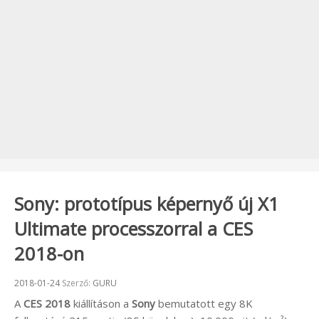
Sony: prototípus képernyő új X1
Ultimate processzorral a CES
2018-on
Beküldve:
2018-01-24
Szerző:
GURU
A
CES 2018
kiállításon a
Sony
bemutatott egy 8K