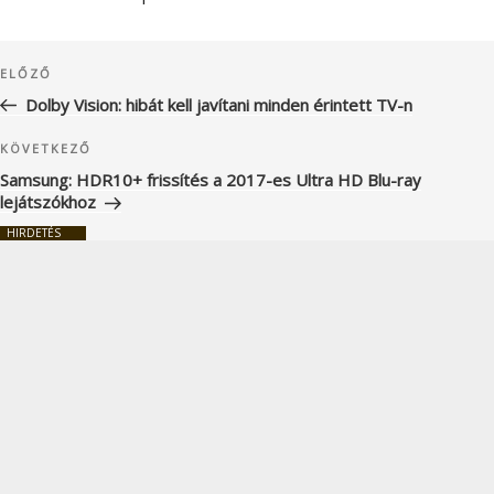
Bejegyzés
Korábbi
ELŐZŐ
navigáció
bejegyzés
Dolby Vision: hibát kell javítani minden érintett TV-n
Következő
KÖVETKEZŐ
bejegyzés
Samsung: HDR10+ frissítés a 2017-es Ultra HD Blu-ray
lejátszókhoz
HIRDETÉS