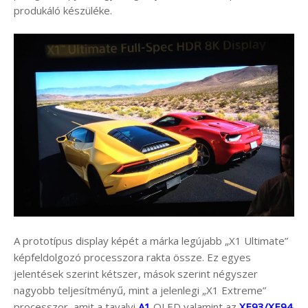
produkáló készüléke.
A prototípus display képét a márka legújabb „X1 Ultimate”
képfeldolgozó processzora rakta össze. Ez egyes
jelentések szerint kétszer, mások szerint négyszer
nagyobb teljesítményű, mint a jelenlegi „X1 Extreme”
processzor, amit a tavalyi
A1
OLED valamint az
XE93/XE94