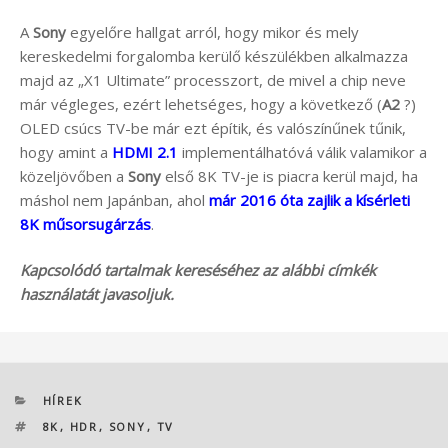
A
Sony
egyelőre hallgat arról, hogy mikor és mely
kereskedelmi forgalomba kerülő készülékben alkalmazza
majd az „X1 Ultimate” processzort, de mivel a chip neve
már végleges, ezért lehetséges, hogy a következő (
A2
?)
OLED csúcs TV-be már ezt építik, és valószínűnek tűnik,
hogy amint a
HDMI 2.1
implementálhatóvá válik valamikor a
közeljövőben a
Sony
első 8K TV-je is piacra kerül majd, ha
máshol nem Japánban, ahol
már 2016 óta zajlik a kísérleti
8K műsorsugárzás
.
Kapcsolódó tartalmak kereséséhez az alábbi címkék
használatát javasoljuk.
KATEGÓRIÁK
HÍREK
CÍMKÉK
8K
,
HDR
,
SONY
,
TV