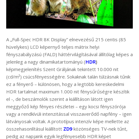
A „Full-Spec HDR 8K Display” elnevezésű 215 centis (85
hüvelykes) LCD képernyő teljes mátrix helyi
fényszabályzású (FALD) háttérvilágításával állítólag képes a
jelenleg a nagy dinamikatartományú (
HDR
)
képmegjelenítés Szent Gráljának tekintett 10.000 nit
(cd/m²) csúcsfényességére. Sokaknak talán túlzásnak tűnik
ez a fényerő – különösen, hogy a legtöbb kereskedelmi
HDR tartalmat maximum 1.000 nit fénysűrűségre készítik
el -, de beszámolók szerint a kiállításon látott igen
meggyőző kép fényes részletei – egy kocsi fényszórója
vagy a rendkívüli intenzitással visszaverődő napfény – igen
látványosak voltak. A prototípus intenzív képe mellette az
összehasonlításul kiállított
ZD9
közönséges TV-nek tűnt,
pedig az napjaink egyik legfényesebb HDR képet