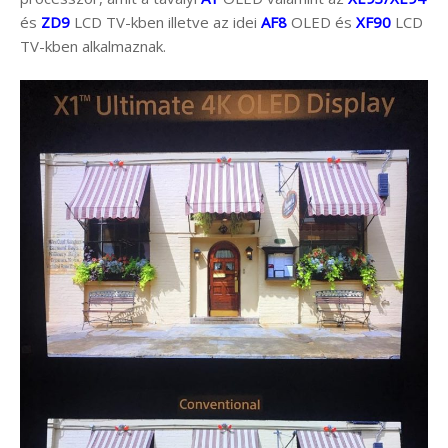
és
ZD9
LCD TV-kben illetve az idei
AF8
OLED és
XF90
LCD
TV-kben alkalmaznak.