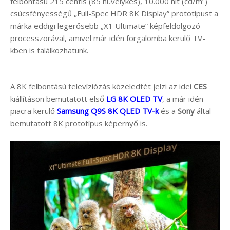
felbontású 215 centis (85 hüvelykes), 10.000 nit (cd/m²)
csúcsfényességű „Full-Spec HDR 8K Display” prototípust a
márka eddigi legerősebb „X1 Ultimate” képfeldolgozó
processzorával, amivel már idén forgalomba kerülő TV-
kben is találkozhatunk.
A 8K felbontású televíziózás közeledtét jelzi az idei
CES
kiállításon bemutatott első
LG 8K OLED TV
, a már idén
piacra kerülő
Samsung Q9S 8K QLED TV-k
és a
Sony
által
bemutatott 8K prototípus képernyő is.