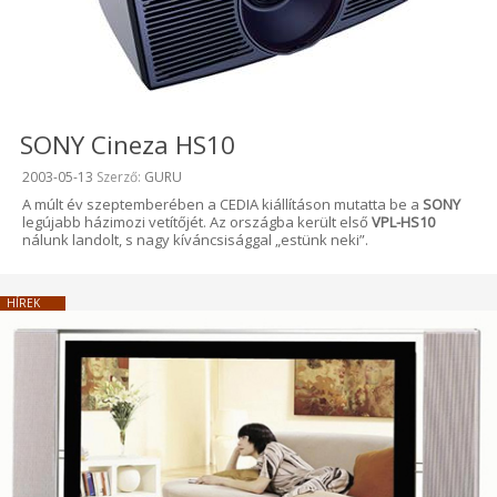
SONY Cineza HS10
Beküldve:
2003-05-13
Szerző:
GURU
A múlt év szeptemberében a CEDIA kiállításon mutatta be a
SONY
legújabb házimozi vetítőjét. Az országba került első
VPL-HS10
nálunk landolt, s nagy kíváncsisággal „estünk neki”.
HÍREK