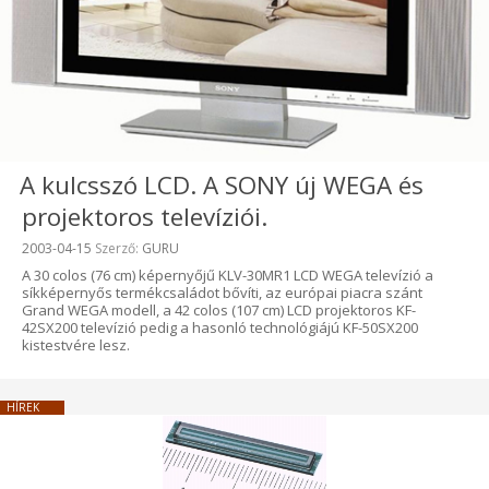
A kulcsszó LCD. A SONY új WEGA és
projektoros televíziói.
Beküldve:
2003-04-15
Szerző:
GURU
A 30 colos (76 cm) képernyőjű KLV-30MR1 LCD WEGA televízió a
síkképernyős termékcsaládot bővíti, az európai piacra szánt
Grand WEGA modell, a 42 colos (107 cm) LCD projektoros KF-
42SX200 televízió pedig a hasonló technológiájú KF-50SX200
kistestvére lesz.
HÍREK