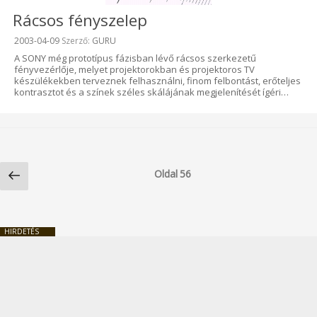
Rácsos fényszelep
Beküldve:
2003-04-09
Szerző:
GURU
A SONY még prototípus fázisban lévő rácsos szerkezetű
fényvezérlője, melyet projektorokban és projektoros TV
készülékekben terveznek felhasználni, finom felbontást, erőteljes
kontrasztot és a színek széles skálájának megjelenítését ígéri…
Bejegyzések
Előző
lapozása
Oldal
56
oldal
HIRDETÉS