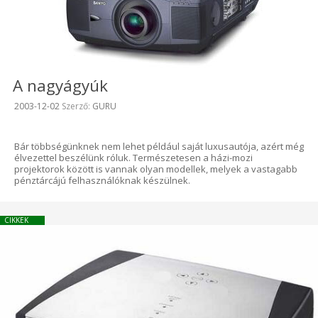
A nagyágyúk
Beküldve:
2003-12-02
Szerző:
GURU
Bár többségünknek nem lehet például saját luxusautója, azért még
élvezettel beszélünk róluk. Természetesen a házi-mozi
projektorok között is vannak olyan modellek, melyek a vastagabb
pénztárcájú felhasználóknak készülnek.
CIKKEK