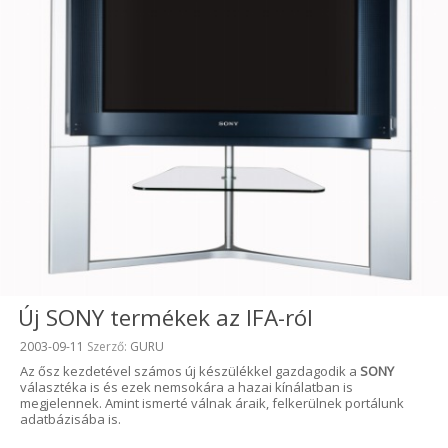
Új SONY termékek az IFA-ról
Beküldve:
2003-09-11
Szerző:
GURU
Az ősz kezdetével számos új készülékkel gazdagodik a
SONY
választéka is és ezek nemsokára a hazai kínálatban is
megjelennek. Amint ismerté válnak áraik, felkerülnek portálunk
adatbázisába is.