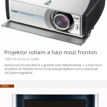
Projektor roham a házi-mozi fronton
Beküldve:
2003-10-16
Szerző:
GURU
Karácsony közeledtével a gyártók nem tétlenkednek, s a házi-mozi
projektorok félmillió forint körüli kategóriájában sorra rukkolnak
elő újdonságaikkal.
HÍREK