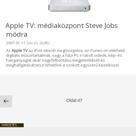
Apple TV: médiaközpont Steve Jobs
módra
Beküldve:
2007-01-11
Szerző:
GURU
Az
Apple TV
az iPod sikerét meglovagolva, az iTunes-on elérhető
digitális műsortartalmak, vagy a házi PC-n tárolt videók, kép- és
hanganyagok akár nagyfelbontású megjelenítését és
meghallgatását teszi lehetővé a szokott egyszerű kezeléssel.
Bejegyzések
Előző
lapozása
Oldal
47
oldal
HIRDETÉS