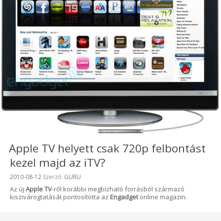
Apple TV helyett csak 720p felbontást
kezel majd az iTV?
Beküldve:
2010-08-12
Szerző:
GURU
Az új
Apple TV
-ről korábbi megbízható forrásból származó
kiszivárogtatását pontosította az
Engadget
online magazin.