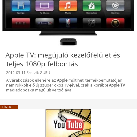
Apple TV: megújuló kezelőfelület és
teljes 1080p felbontás
Beküldve:
2012-03-11
Szerző:
GURU
A várakozások ellenére az
Apple
múlt heti termékbemutatóján
nem rukkolt elő új szuper okos TV-jével, csak a korábbi
Apple TV
médiadobozka megújult verziójával.
HÍREK