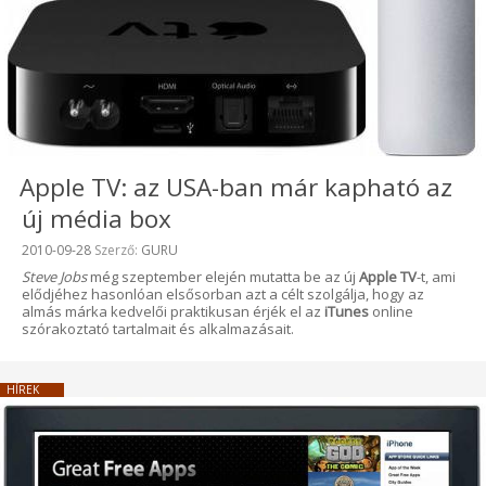
Apple TV: az USA-ban már kapható az
új média box
Beküldve:
2010-09-28
Szerző:
GURU
Steve Jobs
még szeptember elején mutatta be az új
Apple TV
-t, ami
elődjéhez hasonlóan elsősorban azt a célt szolgálja, hogy az
almás márka kedvelői praktikusan érjék el az
iTunes
online
szórakoztató tartalmait és alkalmazásait.
HÍREK