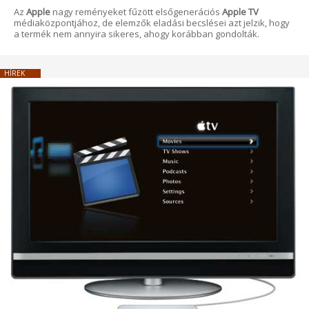
Az
Apple
nagy reményeket fűzött elsőgenerációs
Apple TV
médiaközpontjához, de elemzők eladási becslései azt jelzik, hogy
a termék nem annyira sikeres, ahogy korábban gondolták.
HÍREK