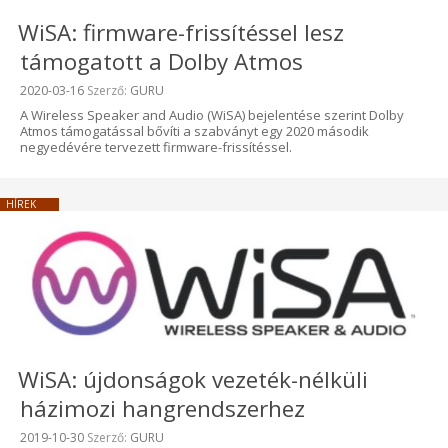
WiSA: firmware-frissítéssel lesz
támogatott a Dolby Atmos
Beküldve:
2020-03-16
Szerző:
GURU
A Wireless Speaker and Audio (WiSA) bejelentése szerint Dolby
Atmos támogatással bővíti a szabványt egy 2020 második
negyedévére tervezett firmware-frissítéssel.
HÍREK
WiSA: újdonságok vezeték-nélküli
házimozi hangrendszerhez
Beküldve:
2019-10-30
Szerző:
GURU