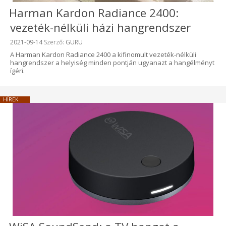
Harman Kardon Radiance 2400:
vezeték-nélküli házi hangrendszer
Beküldve:
2021-09-14
Szerző:
GURU
A Harman Kardon Radiance 2400 a kifinomult vezeték-nélküli
hangrendszer a helyiség minden pontján ugyanazt a hangélményt
ígéri.
HÍREK