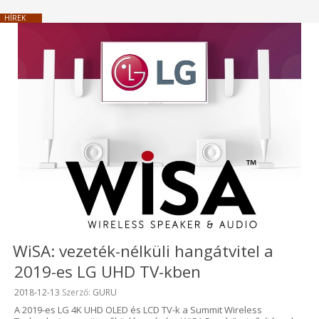
HÍREK
WiSA: vezeték-nélküli hangátvitel a
2019-es LG UHD TV-kben
Beküldve:
2018-12-13
Szerző:
GURU
A 2019-es LG 4K UHD OLED és LCD TV-k a Summit Wireless