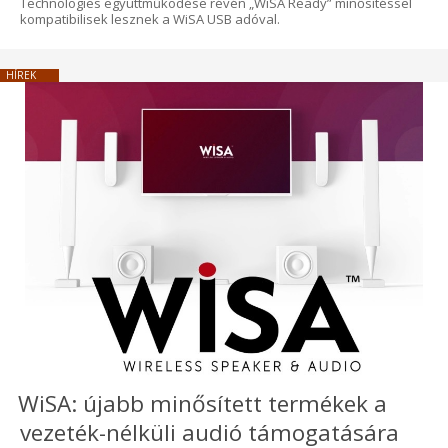
Technologies együttműködése révén „WiSA Ready” minősítéssel
kompatibilisek lesznek a WiSA USB adóval.
HÍREK
WiSA: újabb minősített termékek a
vezeték-nélküli audió támogatására