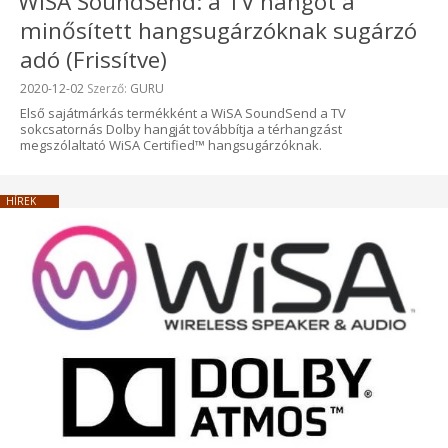
WiSA SoundSend: a TV hangot a
minősített hangsugárzóknak sugárzó
adó (Frissítve)
Beküldve:
2020-12-02
Szerző:
GURU
Első sajátmárkás termékként a WiSA SoundSend a TV
sokcsatornás Dolby hangját továbbítja a térhangzást
megszólaltató WiSA Certified™ hangsugárzóknak.
HÍREK