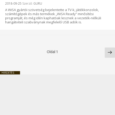
Beküldve:
2018-09-25
Szerző:
GURU
A WiSA gyártói szövetség bejelentette a TV-k, játékkonzolok,
számítógépek és más termékek „WiSA Ready” minősítési
programját, és még idén kaphatóak lesznek a vezeték-nélküli
hangátviteli szabványnak megfelelő USB adók is.
Bejegyzések
Kö
lapozása
Oldal
1
ol
HIRDETÉS