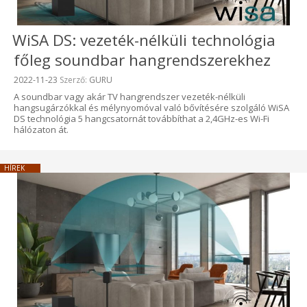
WiSA DS: vezeték-nélküli technológia
főleg soundbar hangrendszerekhez
Beküldve:
2022-11-23
Szerző:
GURU
A soundbar vagy akár TV hangrendszer vezeték-nélküli
hangsugárzókkal és mélynyomóval való bővítésére szolgáló WiSA
DS technológia 5 hangcsatornát továbbíthat a 2,4GHz-es Wi-Fi
hálózaton át.
HÍREK