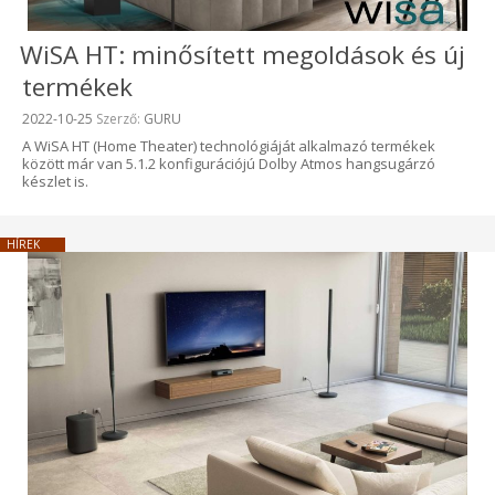
WiSA HT: minősített megoldások és új
termékek
Beküldve:
2022-10-25
Szerző:
GURU
A WiSA HT (Home Theater) technológiáját alkalmazó termékek
között már van 5.1.2 konfigurációjú Dolby Atmos hangsugárzó
készlet is.
HÍREK