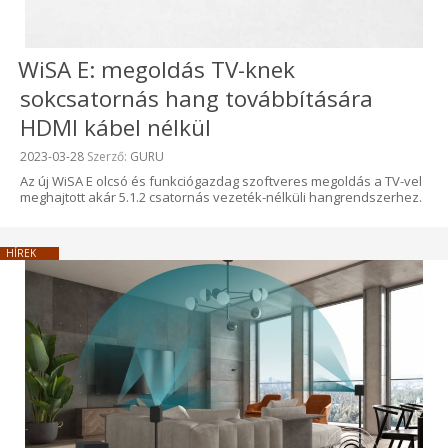
WiSA E: megoldás TV-knek
sokcsatornás hang továbbítására
HDMI kábel nélkül
Beküldve:
2023-03-28
Szerző:
GURU
Az új WiSA E olcsó és funkciógazdag szoftveres megoldás a TV-vel
meghajtott akár 5.1.2 csatornás vezeték-nélküli hangrendszerhez.
HÍREK