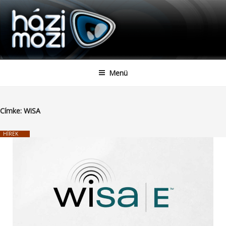
HAZIMOZI
Tartalomhoz
Menü
Címke:
WiSA
HÍREK