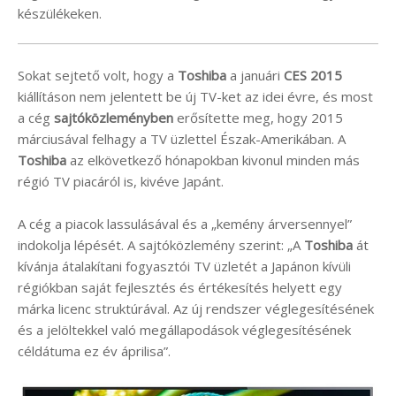
készülékeken.
Sokat sejtető volt, hogy a
Toshiba
a januári
CES 2015
kiállításon nem jelentett be új TV-ket az idei évre, és most
a cég
sajtóközleményben
erősítette meg, hogy 2015
márciusával felhagy a TV üzlettel Észak-Amerikában. A
Toshiba
az elkövetkező hónapokban kivonul minden más
régió TV piacáról is, kivéve Japánt.
A cég a piacok lassulásával és a „kemény árversennyel”
indokolja lépését. A sajtóközlemény szerint: „A
Toshiba
át
kívánja átalakítani fogyasztói TV üzletét a Japánon kívüli
régiókban saját fejlesztés és értékesítés helyett egy
márka licenc struktúrával. Az új rendszer véglegesítésének
és a jelöltekkel való megállapodások véglegesítésének
céldátuma ez év áprilisa”.