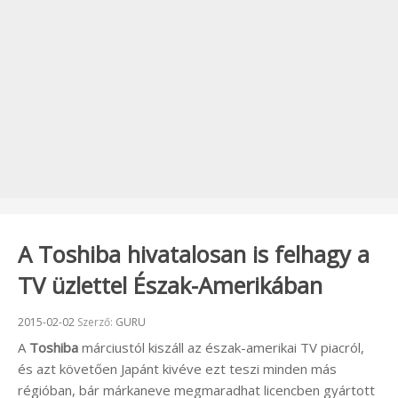
A Toshiba hivatalosan is felhagy a
TV üzlettel Észak-Amerikában
Beküldve:
2015-02-02
Szerző:
GURU
A
Toshiba
márciustól kiszáll az észak-amerikai TV piacról,
és azt követően Japánt kivéve ezt teszi minden más
régióban, bár márkaneve megmaradhat licencben gyártott