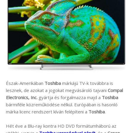
Észak-Amerikában
Toshiba
márkájú TV-k továbbra is
lesznek, de azokat a jogokat megvásároló tajvani
Compal
Electronics, Inc.
gyártja és forgalmazza majd a
Toshiba
bármiféle közreműködése nélkül. Európában is hasonló
márka licenc rendszert kíván felépíteni a
Toshiba
.
Hét éve a Blu-ray kontra HD DVD formátumháború az
utóbbi, vagyis a
Toshiba vereségével zárult
, és a
Canon