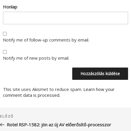
Honlap
Notify me of follow-up comments by email.
Notify me of new posts by email.
This site uses Akismet to reduce spam.
Learn how your
comment data is processed.
Bejegyzés
Korábbi
ELŐZŐ
navigáció
bejegyzés
Rotel RSP-1582: jön az új AV előerősítő-processzor