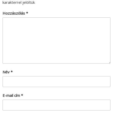
karakterrel jelöltük
Hozzászólás
*
Név
*
E-mail cím
*