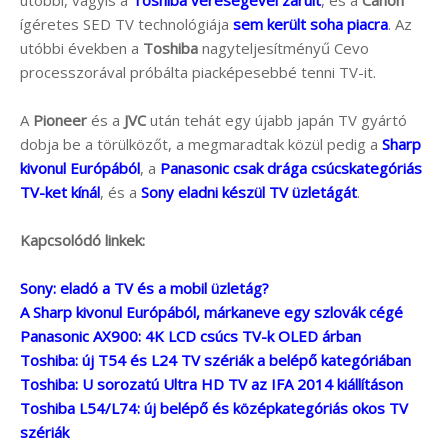
ígéretes SED TV technológiája
sem került soha piacra
. Az
utóbbi években a
Toshiba
nagyteljesítményű Cevo
processzorával próbálta piacképesebbé tenni TV-it.
A
Pioneer
és a
JVC
után tehát egy újabb japán TV gyártó
dobja be a törülközőt, a megmaradtak közül pedig a
Sharp
kivonul Európából
, a
Panasonic csak drága csúcskategóriás
TV-ket kínál
, és a
Sony eladni készül TV üzletágát
.
Kapcsolódó linkek:
Sony: eladó a TV és a mobil üzletág?
A Sharp kivonul Európából, márkaneve egy szlovák cégé
Panasonic AX900: 4K LCD csúcs TV-k OLED árban
Toshiba: új T54 és L24 TV szériák a belépő kategóriában
Toshiba: U sorozatú Ultra HD TV az IFA 2014 kiállításon
Toshiba L54/L74: új belépő és középkategóriás okos TV
szériák