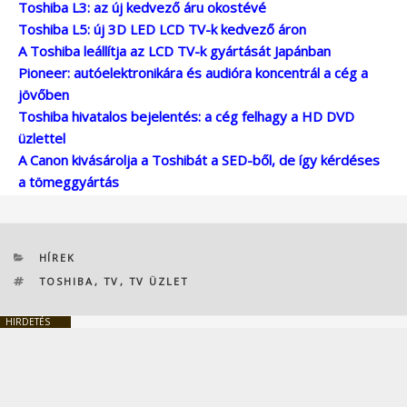
Toshiba L3: az új kedvező áru okostévé
Toshiba L5: új 3D LED LCD TV-k kedvező áron
A Toshiba leállítja az LCD TV-k gyártását Japánban
Pioneer: autóelektronikára és audióra koncentrál a cég a
jövőben
Toshiba hivatalos bejelentés: a cég felhagy a HD DVD
üzlettel
A Canon kivásárolja a Toshibát a SED-ből, de így kérdéses
a tömeggyártás
KATEGÓRIÁK
HÍREK
CÍMKÉK
TOSHIBA
,
TV
,
TV ÜZLET
HIRDETÉS