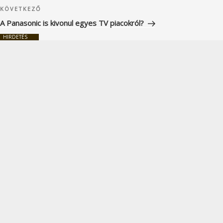
Következő
KÖVETKEZŐ
bejegyzés
A Panasonic is kivonul egyes TV piacokról?
HIRDETÉS