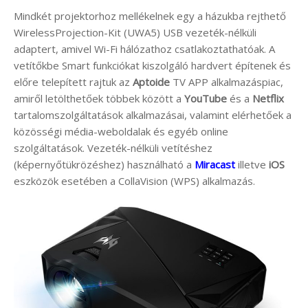
Mindkét projektorhoz mellékelnek egy a házukba rejthető
WirelessProjection-Kit (UWA5) USB vezeték-nélküli
adaptert, amivel Wi-Fi hálózathoz csatlakoztathatóak. A
vetítőkbe Smart funkciókat kiszolgáló hardvert építenek és
előre telepített rajtuk az
Aptoide
TV APP alkalmazáspiac,
amiről letölthetőek többek között a
YouTube
és a
Netflix
tartalomszolgáltatások alkalmazásai, valamint elérhetőek a
közösségi média-weboldalak és egyéb online
szolgáltatások. Vezeték-nélküli vetítéshez
(képernyőtükrözéshez) használható a
Miracast
illetve
iOS
eszközök esetében a CollaVision (WPS) alkalmazás.