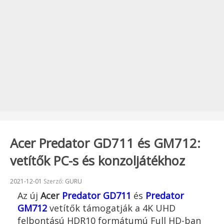
Acer Predator GD711 és GM712:
vetítők PC-s és konzoljátékhoz
Beküldve:
2021-12-01
Szerző:
GURU
Az új
Acer
Predator GD711
és
Predator
GM712
vetítők támogatják a 4K UHD
felbontású HDR10 formátumú Full HD-ban