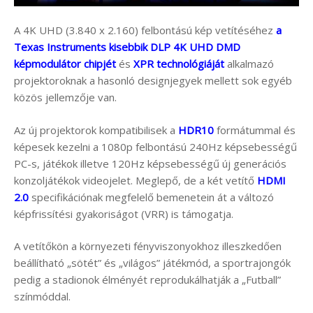
A 4K UHD (3.840 x 2.160) felbontású kép vetítéséhez
a
Texas Instruments kisebbik DLP 4K UHD DMD
képmodulátor chipjét
és
XPR technológiáját
alkalmazó
projektoroknak a hasonló designjegyek mellett sok egyéb
közös jellemzője van.
Az új projektorok kompatibilisek a
HDR10
formátummal és
képesek kezelni a 1080p felbontású 240Hz képsebességű
PC-s, játékok illetve 120Hz képsebességű új generációs
konzoljátékok videojelet. Meglepő, de a két vetítő
HDMI
2.0
specifikációnak megfelelő bemenetein át a változó
képfrissítési gyakoriságot (VRR) is támogatja.
A vetítőkön a környezeti fényviszonyokhoz illeszkedően
beállítható „sötét” és „világos” játékmód, a sportrajongók
pedig a stadionok élményét reprodukálhatják a „Futball”
színmóddal.