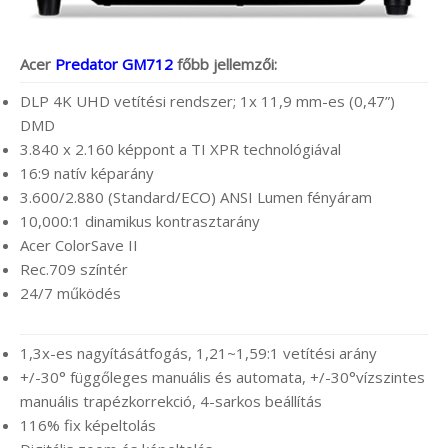
Acer
Predator GM712
főbb jellemzői:
DLP 4K UHD vetítési rendszer; 1x 11,9 mm-es (0,47”)
DMD
3.840 x 2.160 képpont a TI XPR technológiával
16:9 natív képarány
3.600/2.880 (Standard/ECO) ANSI Lumen fényáram
10,000:1 dinamikus kontrasztarány
Acer ColorSave II
Rec.709 színtér
24/7 működés
1,3x-es nagyításátfogás, 1,21~1,59:1 vetítési arány
+/-30° függőleges manuális és automata, +/-30°vízszintes
manuális trapézkorrekció, 4-sarkos beállítás
116% fix képeltolás