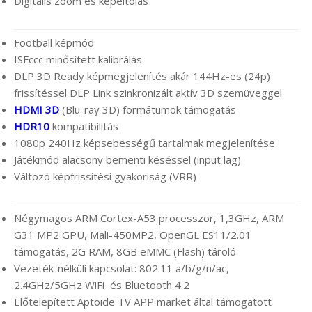
Digitális zoom és képeltolás
Football képmód
ISFccc minősített kalibrálás
DLP 3D Ready képmegjelenítés akár 144Hz-es (24p)
frissítéssel DLP Link szinkronizált aktív 3D szemüveggel
HDMI 3D
(Blu-ray 3D) formátumok támogatás
HDR10
kompatibilitás
1080p 240Hz képsebességű tartalmak megjelenítése
Játékmód alacsony bementi késéssel (input lag)
Változó képfrissítési gyakoriság (VRR)
Négymagos ARM Cortex-A53 processzor, 1,3GHz, ARM
G31 MP2 GPU, Mali-450MP2, OpenGL ES11/2.01
támogatás, 2G RAM, 8GB eMMC (Flash) tároló
Vezeték-nélküli kapcsolat: 802.11 a/b/g/n/ac,
2.4GHz/5GHz WiFi és Bluetooth 4.2
Előtelepített Aptoide TV APP market által támogatott