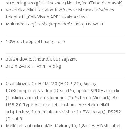
streaming szolgáltatásokhoz (Netflix, YouTube és mások)
Vezeték-nélküli tartalomtükrözésre Miracast révén és
telepített „CollaVision APP” alkalmazással
Multimédia-lejátszás (kép/videó/audió) USB-n át
10W-os beépített hangszóró
30/24 dBA (Standard/ECO) zajszint
313 x 240 x 114mm, 4,5 kg
Csatlakozók: 2x HDMI 2.0
(
HDCP 2.2), Analog
RGB/komponens videó (D-sub15), optikai SPDIF audio ki
(Toslink), audió be-és kimenet (2x Sztereo Mini jack), 3x
USB 2.0 Type A (1x rejtett tokban a vezeték-nélküli
adapterhez, 1x médialejátszáshoz 1x 5V/1A táp,), RS232
(D-sub9)
Mellékelt antimikrobiális távirányító, 1,8m-es HDMI kábel