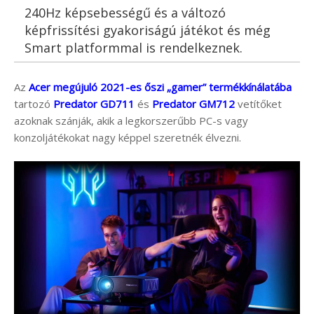
240Hz képsebességű és a változó
képfrissítési gyakoriságú játékot és még
Smart platformmal is rendelkeznek.
Az
Acer megújuló 2021-es őszi „gamer” termékkínálatába
tartozó
Predator GD711
és
Predator GM712
vetítőket
azoknak szánják, akik a legkorszerűbb PC-s vagy
konzoljátékokat nagy képpel szeretnék élvezni.