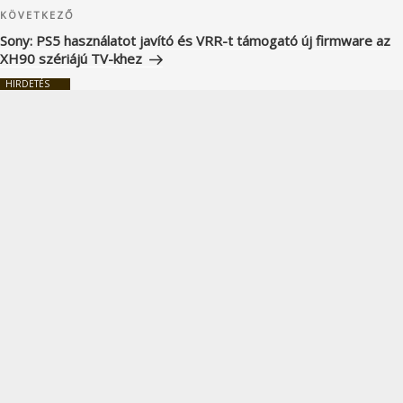
Következő
KÖVETKEZŐ
bejegyzés
Sony: PS5 használatot javító és VRR-t támogató új firmware az
XH90 szériájú TV-khez
HIRDETÉS