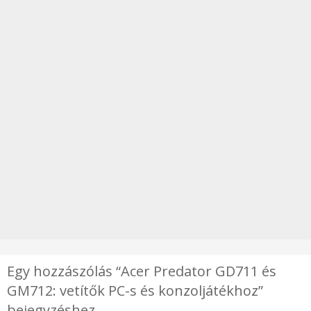
Egy hozzászólás “Acer Predator GD711 és
GM712: vetítők PC-s és konzoljátékhoz”
bejegyzéshez