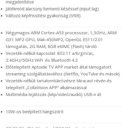
megjelenítése
Játékmód alacsony bementi késéssel (input lag)
Változó képfrissítési gyakoriság (VRR)
Négymagos ARM Cortex-A53 processzor, 1,3GHz, ARM
G31 MP2 GPU, Mali-450MP2, OpenGL ES11/2.01
támogatás, 2G RAM, 8GB eMMC (Flash) tároló
Vezeték-nélküli kapcsolat: 802.11 a/b/g/n/ac,
2.4GHz/5GHz WiFi és Bluetooth 4.2
Előtelepített Aptoide TV APP market által támogatott
streaming szolgáltatásokhoz (Netflix, YouTube és mások)
Vezeték-nélküli tartalomtükrözésre Miracast révén és
telepített „CollaVision APP” alkalmazással
Multimédia-lejátszás (kép/videó/audió) USB-n át
10W-os beépített hangszóró