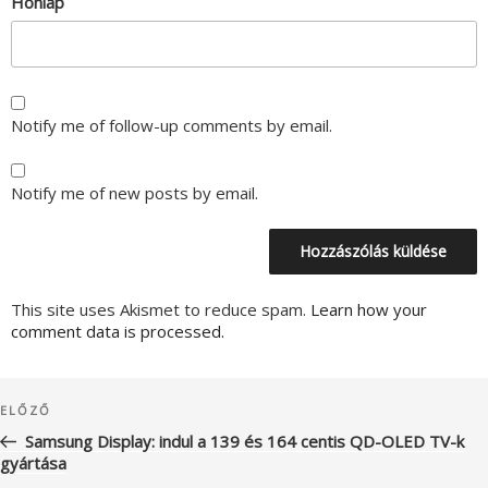
Honlap
Notify me of follow-up comments by email.
Notify me of new posts by email.
This site uses Akismet to reduce spam.
Learn how your
comment data is processed.
Bejegyzés
Korábbi
ELŐZŐ
navigáció
bejegyzés
Samsung Display: indul a 139 és 164 centis QD-OLED TV-k
gyártása