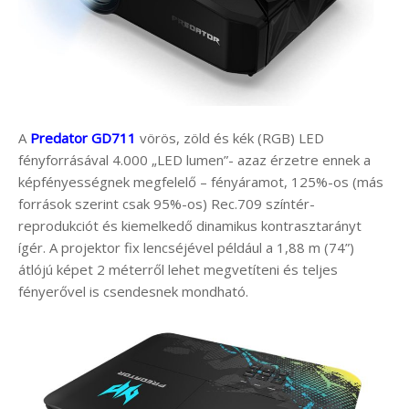
A
Predator GD711
vörös, zöld és kék (RGB) LED
fényforrásával 4.000 „LED lumen”- azaz érzetre ennek a
képfényességnek megfelelő – fényáramot, 125%-os (más
források szerint csak 95%-os) Rec.709 színtér-
reprodukciót és kiemelkedő dinamikus kontrasztarányt
ígér. A projektor fix lencséjével például a 1,88 m (74”)
átlójú képet 2 méterről lehet megvetíteni és teljes
fényerővel is csendesnek mondható.