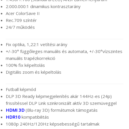
2.000.000:1 dinamikus kontrasztarány
Acer ColorSave II
Rec.709 színtér
24/7 működés
Fix optika, 1,22:1 vetítési arány
+/-30° függőleges manuális és automata, +/-30°vízszintes
manuális trapézkorrekció
100% fix képeltolás
Digitális zoom és képeltolás
Futball képmód
DLP 3D Ready képmegjelenítés akár 144Hz-es (24p)
frissítéssel DLP Link szinkronizált aktív 3D szemüveggel
HDMI 3D
(Blu-ray 3D) formátumok támogatás
HDR10
kompatibilitás
1080p 240Hz/120Hz képsebességű tartalmak