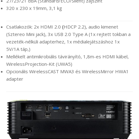
27/23/21 dBA (Standard/ECO/Silent) zajszint
320 x 230 x 19mm, 3,1 kg
Csatlakozók: 2x HDMI 2.0
(
HDCP 2.2), audio kimenet
(Sztereo Mini jack), 3x USB 2.0 Type A (1x rejtett tokban a
vezeték-nélküli adapterhez, 1x médialejátszáshoz 1x
5V/1A táp,)
Mellékelt antimikrobiális távirányító, 1,8m-es HDMI kábel,
WirelessProjection-Kit (UWA5)
Opcionális WirelessCAST MWA3 és WirelessMirror HWA1
adapter