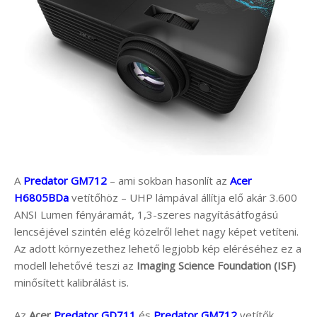
A
Predator GM712
– ami sokban hasonlít az
Acer
H6805BDa
vetítőhöz – UHP lámpával állítja elő akár 3.600
ANSI Lumen fényáramát, 1,3-szeres nagyításátfogású
lencséjével szintén elég közelről lehet nagy képet vetíteni.
Az adott környezethez lehető legjobb kép eléréséhez ez a
modell lehetővé teszi az
Imaging Science Foundation (ISF)
minősített kalibrálást is.
Az
Acer
Predator GD711
és
Predator GM712
vetítők