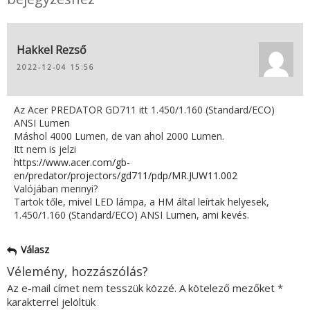
Hakkel Rezső
2022-12-04 15:56
Az Acer PREDATOR GD711 itt 1.450/1.160 (Standard/ECO)
ANSI Lumen
Máshol 4000 Lumen, de van ahol 2000 Lumen.
Itt nem is jelzi
https://www.acer.com/gb-
en/predator/projectors/gd711/pdp/MR.JUW11.002
Valójában mennyi?
Tartok tőle, mivel LED lámpa, a HM által leírtak helyesek,
1.450/1.160 (Standard/ECO) ANSI Lumen, ami kevés.
Válasz
Vélemény, hozzászólás?
Az e-mail címet nem tesszük közzé.
A kötelező mezőket
*
karakterrel jelöltük