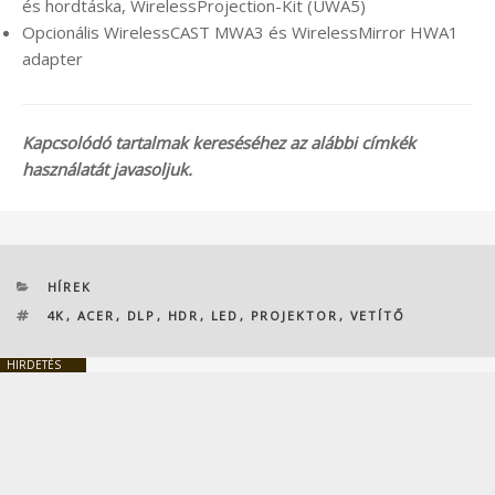
és hordtáska, WirelessProjection-Kit (UWA5)
Opcionális WirelessCAST MWA3 és WirelessMirror HWA1
adapter
Kapcsolódó tartalmak kereséséhez az alábbi címkék
használatát javasoljuk.
KATEGÓRIÁK
HÍREK
CÍMKÉK
4K
,
ACER
,
DLP
,
HDR
,
LED
,
PROJEKTOR
,
VETÍTŐ
HIRDETÉS