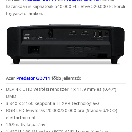
hazánkban is kaphatóak 540.000 Ft illetve 520.000 Ft körüli
fogyasztói árakon.
Acer
Predator GD711
főbb jellemzői:
DLP 4K UHD vetítési rendszer; 1x 11,9 mm-es (0,47”)
DMD
3.840 x 2.160 képpont a TI XPR technológiával
RGB LED fényforás 20.000/30.000 óra (Standard/ECO)
élettartammal
16:9 natív képarány
1.450/1.160 (Standard/ECO) ANSI Lumen fényáram