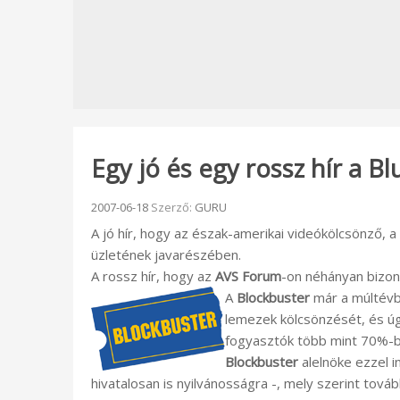
Egy jó és egy rossz hír a B
Beküldve:
2007-06-18
Szerző:
GURU
A jó hír, hogy az észak-amerikai videókölcsönző, a
üzletének javarészében.
A rossz hír, hogy az
AVS Forum
-on néhányan bizon
A
Blockbuster
már a múltévb
lemezek kölcsönzését, és úgy
fogyasztók több mint 70%-ba
Blockbuster
alelnöke ezzel i
hivatalosan is nyilvánosságra -, mely szerint tov