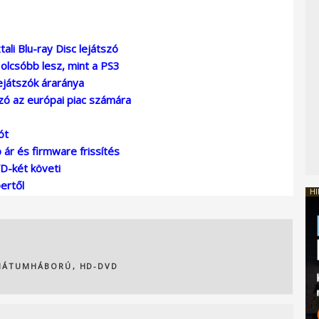
li Blu-ray Disc lejátszó
 olcsóbb lesz, mint a PS3
ejátszók áraránya
zó az európai piac számára
ót
ár és firmware frissítés
D-két követi
ertől
HI
MÁTUMHÁBORÚ
,
HD-DVD