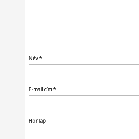
Név
*
E-mail cím
*
Honlap