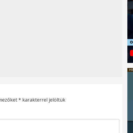
HI
 mezőket
*
karakterrel jelöltük