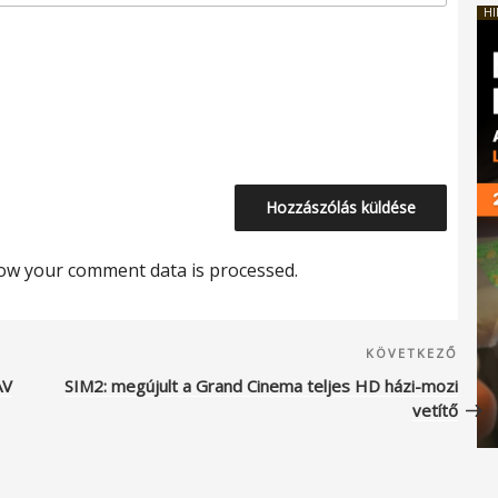
HI
ow your comment data is processed.
Köve
KÖVETKEZŐ
beje
AV
SIM2: megújult a Grand Cinema teljes HD házi-mozi
vetítő