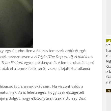
L
Sz
ogy egy feltehetően a Blu-ray lemezek védőrétegét
ha
ma
eknél, nevezetesen a
A Tégla (The Departed), A tökéletes
le
 Than Fiction)
egyes példányainál. A lemezrohadás apró
G
tóak el a lemez felületéről, viszont lejátszhatatlanná
z 
G
(Fr
ibásodást, s annak okát sem. Ha viszont valós a
HI
rmátumnak. Az is lehetséges, hogy csak elszigetelt
ni a dolgot, hogy elbizonytalanítsák a Blu-ray Disc