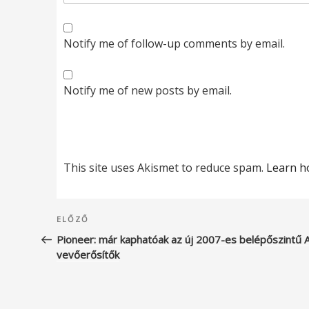
Notify me of follow-up comments by email.
Notify me of new posts by email.
This site uses Akismet to reduce spam.
Learn h
Bejegyzés
Korábbi
ELŐZŐ
navigáció
bejegyzés
Pioneer: már kaphatóak az új 2007-es belépőszintű 
vevőerősítők