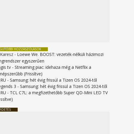
EGUTÓBBI HOZZÁSZÓLÁSOK
 Karesz
-
Loewe We. BOOST: vezeték-nélküli házimozi
ngrendszer egyszerűen
gis tv
-
Streaming piac: idehaza még a Netflix a
gnépszerűbb (Frissítve)
URU
-
Samsung: hét évig frissül a Tizen OS 2024-től
legends 3
-
Samsung: hét évig frissül a Tizen OS 2024-től
URU
-
TCL C7L: a megfizethetőbb Super QD-Mini LED TV
issítve)
RDETÉS