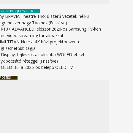
GUTÓBBI BEJEGYZÉSEK
ny BRAVIA Theatre Trio: újszerű vezeték-nélküli
ngrendszer nagy TV-khez (Frissítve)
R10+ ADVANCED: először 2026-os Samsung TV-ken
ime Video streaming tartalmakkal
IMI TITAN Noir: a 4K házi projektorszéria
gfizethetőbb tagja
 Display: fejlesztik az olcsóbb WOLED-et két
ykibocsátó réteggel (Frissítve)
 OLED B6: a 2026-os belépő OLED TV
RDETÉS