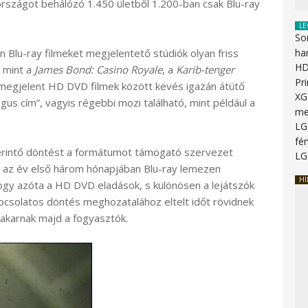
országot behálózó 1.450 ületből 1.200-ban csak Blu-ray
LE
So
 Blu-ray filmeket megjelentető stúdiók olyan friss
ha
HD
, mint a
James Bond: Casino Royale
, a
Karib-tenger
Pr
megjelent HD DVD filmek között kevés igazán átütő
XG
us cím”, vagyis régebbi mozi található, mint például a
me
LG
fén
 érintő döntést a formátumot támogató szervezet
LG
t az év első három hónapjában Blu-ray lemezen
HI
 hogy azóta a HD DVD eladások, s különösen a lejátszók
apcsolatos döntés meghozatalához eltelt időt rövidnek
s akarnak majd a fogyasztók.