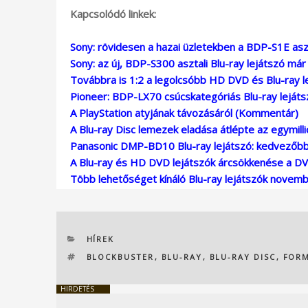
Kapcsolódó linkek:
Sony: rövidesen a hazai üzletekben a BDP-S1E aszta
Sony: az új, BDP-S300 asztali Blu-ray lejátszó már
Továbbra is 1:2 a legolcsóbb HD DVD és Blu-ray l
Pioneer: BDP-LX70 csúcskategóriás Blu-ray lejáts
A PlayStation atyjának távozásáról (Kommentár)
A Blu-ray Disc lemezek eladása átlépte az egymilli
Panasonic DMP-BD10 Blu-ray lejátszó: kedvezőbb 
A Blu-ray és HD DVD lejátszók árcsökkenése a DV
Több lehetőséget kínáló Blu-ray lejátszók novemb
KATEGÓRIÁK
HÍREK
CÍMKÉK
BLOCKBUSTER
,
BLU-RAY
,
BLU-RAY DISC
,
FOR
HIRDETÉS