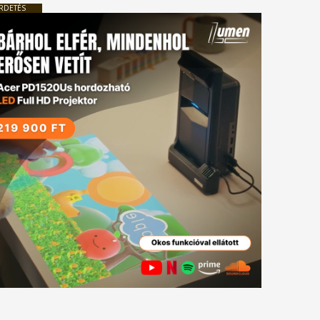
RDETÉS
tkező
gyzés