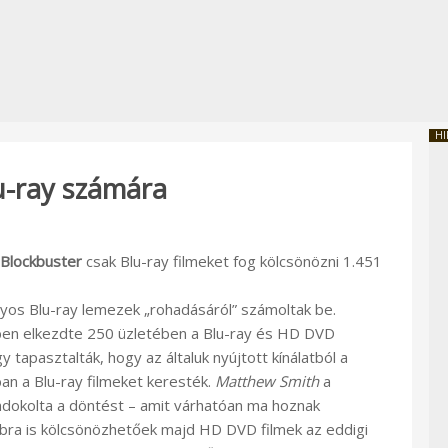
HI
lu-ray számára
Blockbuster
csak Blu-ray filmeket fog kölcsönözni 1.451
yos Blu-ray lemezek „rohadásáról” számoltak be.
en elkezdte 250 üzletében a Blu-ray és HD DVD
 tapasztalták, hogy az általuk nyújtott kínálatból a
n a Blu-ray filmeket keresték.
Matthew Smith
a
ndokolta a döntést – amit várhatóan ma hoznak
ábbra is kölcsönözhetőek majd HD DVD filmek az eddigi