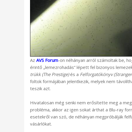
Az
AVS Forum
-on néhányan arról számoltak be, h
érintő „lemezrohadás” lépett fel bizonyos lemez
trükk (The Prestige)
és a
Felforgatókönyv (Stranger
foltok formájában jelentkezik, melyek nem távolítha
teszik azt.
Hivatalosan még senki nem erősítette meg a megh
probléma, akkor az igen sokat árthat a Blu-ray fo
esetekről van szó, de néhányan megpróbálják felfúj
vásárlókat.