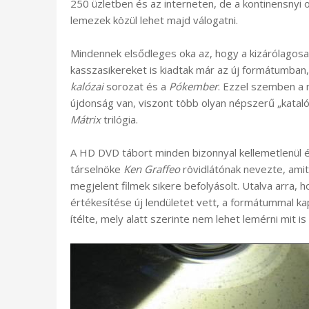
250 üzletben és az interneten, de a kontinensnyi 
lemezek közül lehet majd válogatni.
Mindennek elsődleges oka az, hogy a kizárólagosan
kasszasikereket is kiadtak már az új formátumban
kalózai
sorozat és a
Pókember
. Ezzel szemben a 
újdonság van, viszont több olyan népszerű „katalóg
Mátrix
trilógia.
A HD DVD tábort minden bizonnyal kellemetlenül
társelnöke
Ken Graffeo
rövidlátónak nevezte, ami
megjelent filmek sikere befolyásolt. Utalva arra,
értékesítése új lendületet vett, a formátummal k
ítélte, mely alatt szerinte nem lehet lemérni mit i