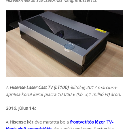
vezeték-nélküli sokcsatornás hangrendszert is.
A
Hisense Laser Cast TV (LT100)
állítólag 2017 márciusa-
áprilisa körül kerül piacra 10.000 € (kb. 3,1 millió Ft) áron.
2016. július 14.:
A
Hisense
két éve mutatta be a
frontvetítős lézer TV-
jének első generációját
, és a múlt vasárnapi Portugália –