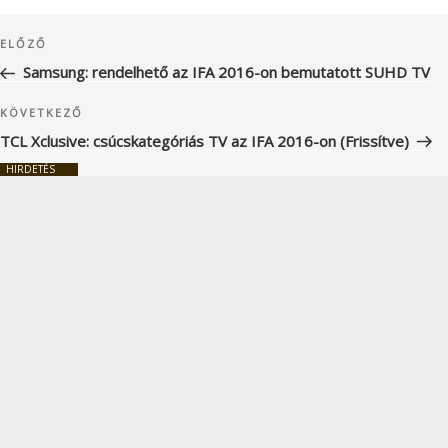
Bejegyzés
Korábbi
ELŐZŐ
navigáció
bejegyzés
Samsung: rendelhető az IFA 2016-on bemutatott SUHD TV
Következő
KÖVETKEZŐ
bejegyzés
TCL Xclusive: csúcskategóriás TV az IFA 2016-on (Frissítve)
HIRDETÉS