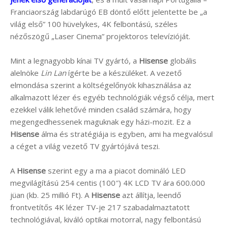
Franciaország labdarúgó EB döntő előtt jelentette be „a
világ első” 100 hüvelykes, 4K felbontású, széles
nézőszögű „Laser Cinema” projektoros televízióját.
Mint a legnagyobb kínai TV gyártó, a
Hisense
globális
alelnöke
Lin Lan
ígérte be a készüléket. A vezető
elmondása szerint a költségelőnyök kihasználása az
alkalmazott lézer és egyéb technológiák végső célja, mert
ezekkel válik lehetővé minden család számára, hogy
megengedhessenek maguknak egy házi-mozit. Ez a
Hisense
álma és stratégiája is egyben, ami ha megvalósul
a céget a világ vezető TV gyártójává teszi.
A
Hisense
szerint egy a ma a piacot domináló LED
megvilágítású 254 centis (100″) 4K LCD TV ára 600.000
jüan (kb. 25 millió Ft). A
Hisense
azt állítja, leendő
frontvetítős 4K lézer TV-je 217 szabadalmaztatott
technológiával, kiváló optikai motorral, nagy felbontású