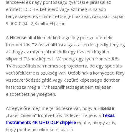
lencsével és nagy pontosságú gyártási eljárással az
említett LCD TV-két elérő vagy azt meg is haladó
fényességet és színtelítettséget biztosít, ráadásul csupán
9.000 € (kb. 2,8 millió Ft) áron.
A
Hisense
által kiemelt költségelőny persze bármely
frontvetítős TV összeállításra igaz, a kérdés pedig tényleg
az, hogy az milyen jól működik egy tízszer drágább
síkpanel TV-hez képest. Márpedig egy ilyen frontvetítős
TV összeállításban nemcsak projektorra, de egy speciális
vetítőfelületre is szükség van. Utóbbinak a környezeti fény
visszaverődését gátló vagy kiszűrő képessége döntően
határozza meg a TV használhatóságát nem teljesen
elsötétített helyiségben.
Az egyelőre még megerősítésre vár, hogy a
Hisense
„Laser Cinema” frontvetítős 4K lézer TV-je is a
Texas
Instruments 4K UHD DLP chipjére
épül-e, ahogy az is,
hogy pontosan mikor kerül piacra.