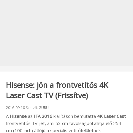
Hisense: jön a frontvetítős 4K
Laser Cast TV (Frissítve)
Beküldve:
2016-09-10
Szerző:
GURU
A
Hisense
az
IFA 2016
kiállításon bemutatta
4K Laser Cast
frontvetítős TV-jét, ami 53 cm távolságból állítja elő 254
cm (100 inch) átlójú a speciális vetítőfelületnek