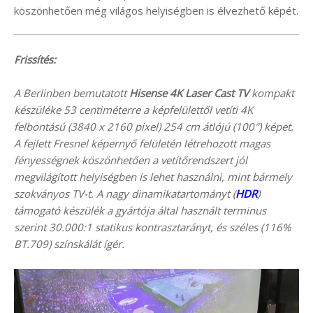
köszönhetően még világos helyiségben is élvezhető képét.
Frissítés:
A Berlinben bemutatott
Hisense 4K Laser Cast TV
kompakt
készüléke 53 centiméterre a képfelülettől vetíti 4K
felbontású (3840 x 2160 pixel) 254 cm átlójú (100″) képet.
A fejlett Fresnel képernyő felületén létrehozott magas
fényességnek köszönhetően a vetítőrendszert jól
megvilágított helyiségben is lehet használni, mint bármely
szokványos TV-t. A nagy dinamikatartományt (
HDR
)
támogató készülék a gyártója által használt terminus
szerint 30.000:1 statikus kontrasztarányt, és széles (116%
BT.709) színskálát ígér.