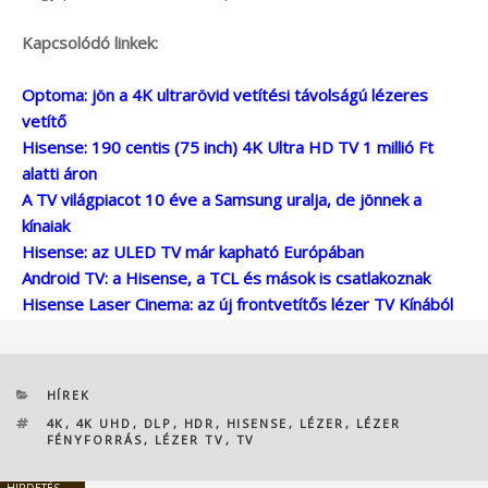
Kapcsolódó linkek:
Optoma: jön a 4K ultrarövid vetítési távolságú lézeres
vetítő
Hisense: 190 centis (75 inch) 4K Ultra HD TV 1 millió Ft
alatti áron
A TV világpiacot 10 éve a Samsung uralja, de jönnek a
kínaiak
Hisense: az ULED TV már kapható Európában
Android TV: a Hisense, a TCL és mások is csatlakoznak
Hisense Laser Cinema: az új frontvetítős lézer TV Kínából
KATEGÓRIÁK
HÍREK
CÍMKÉK
4K
,
4K UHD
,
DLP
,
HDR
,
HISENSE
,
LÉZER
,
LÉZER
FÉNYFORRÁS
,
LÉZER TV
,
TV