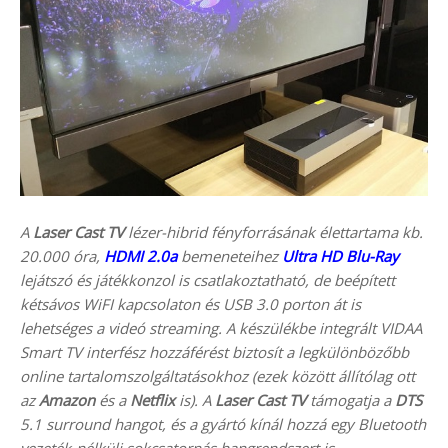
A
Laser Cast TV
lézer-hibrid fényforrásának élettartama kb.
20.000 óra,
HDMI 2.0a
bemeneteihez
Ultra HD Blu-Ray
lejátszó és játékkonzol is csatlakoztatható, de beépített
kétsávos WiFI kapcsolaton és USB 3.0 porton át is
lehetséges a videó streaming. A készülékbe integrált VIDAA
Smart TV interfész hozzáférést biztosít a legkülönbözőbb
online tartalomszolgáltatásokhoz (ezek között állítólag ott
az
Amazon
és a
Netflix
is). A
Laser Cast TV
támogatja a
DTS
5.1 surround hangot, és a gyártó kínál hozzá egy Bluetooth