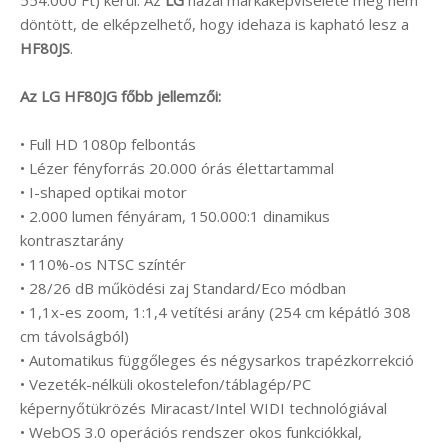
döntött, de elképzelhető, hogy idehaza is kapható lesz a
HF80JS
.
Az LG HF80JG főbb jellemzői:
• Full HD 1080p felbontás
• Lézer fényforrás 20.000 órás élettartammal
• I-shaped optikai motor
• 2.000 lumen fényáram, 150.000:1 dinamikus
kontrasztarány
• 110%-os NTSC színtér
• 28/26 dB működési zaj Standard/Eco módban
• 1,1x-es zoom, 1:1,4 vetítési arány (254 cm képátló 308
cm távolságból)
• Automatikus függőleges és négysarkos trapézkorrekció
• Vezeték-nélküli okostelefon/táblagép/PC
képernyőtükrözés Miracast/Intel WIDI technológiával
• WebOS 3.0 operációs rendszer okos funkciókkal,