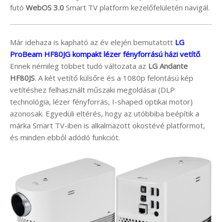
futó
WebOS 3.0
Smart TV platform kezelőfelületén navigál.
Már idehaza is kapható az év elején bemutatott
LG
ProBeam HF80JG kompakt lézer fényforrású házi vetítő
.
Ennek némileg többet tudó változata az
LG Andante
HF80JS
. A két vetítő külsőre és a 1080p felontású kép
vetítéshez felhasznált műszaki megoldásai (DLP
technológia, lézer fényforrás, I-shaped optikai motor)
azonosak. Egyedüli eltérés, hogy az utóbbiba beépítik a
márka Smart TV-iben is alkalmazott okostévé platformot,
és minden ebből adódó funkciót.