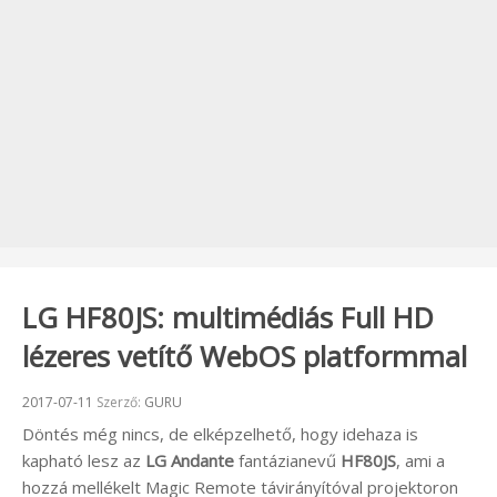
LG HF80JS: multimédiás Full HD
lézeres vetítő WebOS platformmal
Beküldve:
2017-07-11
Szerző:
GURU
Döntés még nincs, de elképzelhető, hogy idehaza is
kapható lesz az
LG Andante
fantázianevű
HF80JS
, ami a
hozzá mellékelt Magic Remote távirányítóval projektoron