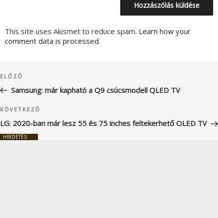
This site uses Akismet to reduce spam.
Learn how your
comment data is processed.
Bejegyzés
Korábbi
ELŐZŐ
navigáció
bejegyzés
Samsung: már kapható a Q9 csúcsmodell QLED TV
Következő
KÖVETKEZŐ
bejegyzés
LG: 2020-ban már lesz 55 és 75 inches feltekerhető OLED TV
HIRDETÉS