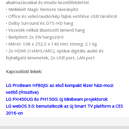
alkalmazásokkal és intuitív kezelőfelülettel
• Mellékelt Magic Remote távirányító
• Office és videó/audió/kép fájlok vetítése USB tárolóról
• Dolby Surround és DTS-HD hang
• Vezeték-nélküli Bluetooth kimenő hang
• Beépített 2x 3W hangszóró
• Méret: 108 x 252,3 x 140 mm; tömeg: 2,1 kg
• 2x HDMI (1xMHL/ARC), optikai digitális audió és
fejhallgató kimenetek, 2x USB port, LAN port
Kapcsolódó linkek:
LG ProBeam HF80JG: az első kompakt lézer házi-mozi
vetítő (Frissítve)
LG PH450UG és PH150G: új Minibeam projektorok
LG webOS 3.0: bemutatkozik az új Smart TV platform a CES
2016-on