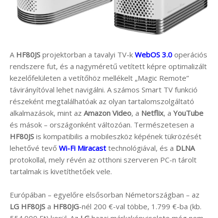
A
HF80JS
projektorban a tavalyi TV-k
WebOS 3.0
operációs
rendszere fut, és a nagyméretű vetített képre optimalizált
kezelőfelületen a vetítőhöz mellékelt „Magic Remote”
távirányítóval lehet navigálni. A számos Smart TV funkció
részeként megtalálhatóak az olyan tartalomszolgáltató
alkalmazások, mint az
Amazon Video
, a
Netflix
, a
YouTube
és mások – országonként változóan. Természetesen a
HF80JS
is kompatibilis a mobileszköz képének tükrözését
lehetővé tevő
Wi-Fi Miracast
technológiával, és a
DLNA
protokollal, mely révén az otthoni szerveren PC-n tárolt
tartalmak is kivetíthetőek vele.
Európában – egyelőre elsősorban Németországban – az
LG HF80JS
a
HF80JG
-nél 200 €-val többe, 1.799 €-ba (kb.
554.000 Ft) kerül. Az
LG
hazai márkaképviselete még nem