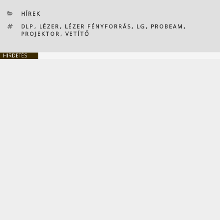
KATEGÓRIÁK
HÍREK
CÍMKÉK
DLP
,
LÉZER
,
LÉZER FÉNYFORRÁS
,
LG
,
PROBEAM
,
PROJEKTOR
,
VETÍTŐ
HIRDETÉS