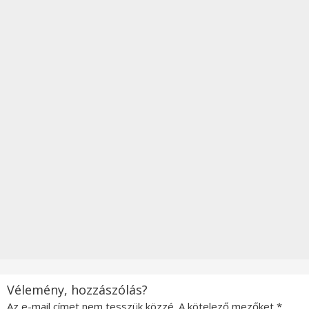
Vélemény, hozzászólás?
Az e-mail címet nem tesszük közzé.
A kötelező mezőket
*