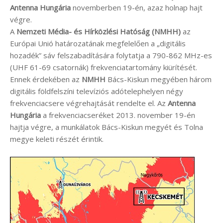
Antenna Hungária
novemberben 19-én, azaz holnap hajt
végre.
A
Nemzeti Média- és Hírközlési Hatóság (NMHH)
az
Európai Unió határozatának megfelelően a „digitális
hozadék” sáv felszabadítására folytatja a 790-862 MHz-es
(UHF 61-69 csatornák) frekvenciatartomány kiürítését.
Ennek érdekében az
NMHH
Bács-Kiskun megyében három
digitális földfelszíni televíziós adótelephelyen négy
frekvenciacsere végrehajtását rendelte el. Az
Antenna
Hungária
a frekvenciacseréket 2013. november 19-én
hajtja végre, a munkálatok Bács-Kiskun megyét és Tolna
megye keleti részét érintik.