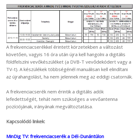
A frekvenciacserékkel érintett körzetekben a változást
követően, vagyis 16 óra után újra kell hangolni a digitális
földfelszíni vevőkészüléket (a DVB-T vevődekódert vagy a
TV-t). A készülékek többségénél manuálisan kell elindítani
az újrahangolást, ha nem jelennek meg az eddigi csatornák.
A frekvenciacserék nem érintik a digitális adók
lefedettségét, tehát nem szükséges a vevőantenna
pozíciójának, irányának megváltoztatása.
Kapcsolódó linkek:
MinDig TV: frekvenciacserék a Dél-Dunántúlon