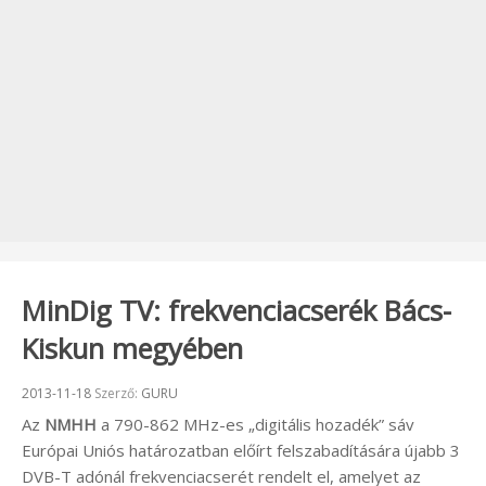
MinDig TV: frekvenciacserék Bács-
Kiskun megyében
Beküldve:
2013-11-18
Szerző:
GURU
Az
NMHH
a 790-862 MHz-es „digitális hozadék” sáv
Európai Uniós határozatban előírt felszabadítására újabb 3
DVB-T adónál frekvenciacserét rendelt el, amelyet az