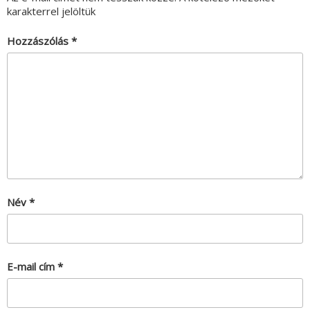
karakterrel jelöltük
Hozzászólás
*
Név
*
E-mail cím
*