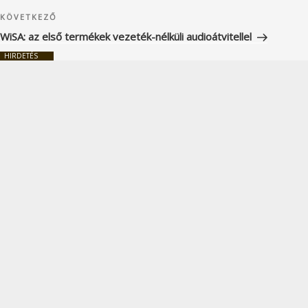
Következő
KÖVETKEZŐ
bejegyzés
WiSA: az első termékek vezeték-nélküli audioátvitellel
HIRDETÉS