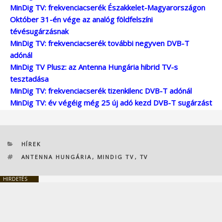
MinDig TV: frekvenciacserék Északkelet-Magyarországon
Október 31-én vége az analóg földfelszíni
tévésugárzásnak
MinDig TV: frekvenciacserék további negyven DVB-T
adónál
MinDig TV Plusz: az Antenna Hungária hibrid TV-s
tesztadása
MinDig TV: frekvenciacserék tizenkilenc DVB-T adónál
MinDig TV: év végéig még 25 új adó kezd DVB-T sugárzást
KATEGÓRIÁK
HÍREK
CÍMKÉK
ANTENNA HUNGÁRIA
,
MINDIG TV
,
TV
HIRDETÉS