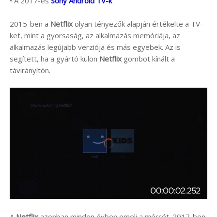
• A 2017-es
Sony Android TV-k
2015-ben a
Netflix
olyan tényezők alapján értékelte a TV-
ket, mint a gyorsaság, az alkalmazás memóriája, az
alkalmazás legújabb verziója és más egyebek. Az is
segített, ha a gyártó külön
Netflix
gombot kínált a
távirányítón.
A
Netflix
azonban minden évben emeli a mércét. 2017-ben