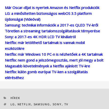
Már Oscar-díjat is nyertek Amazon és Netflix produkciók
LG: a minősítetten biztonságos webOS 3.5 platform
újdonságai (Videóval)
Samsung: technikai információk a 2017-es QLED TV-kről
Töretlen a streaming tartalomszolgáltatások térnyerése
Sony: a 2017-es 4K HDR LCD TV kínálatról
Netflix: már letölthető tartalmak is vannak mobil
eszközökre
Netflix: már Windows 10 PC-n is nézhetőek a 4K tartalmak
Netflix: nem gond a jelszómegosztás, mert jól megy a bolt
Magasabb követelmények a Netflix ajánlott TV-kre
Netflix: külön gomb európai TV-ken a szolgáltatás
eléréséhez
KATEGÓRIÁK
HÍREK
CÍMKÉK
LG
,
NETFLIX
,
SAMSUNG
,
SONY
,
TV