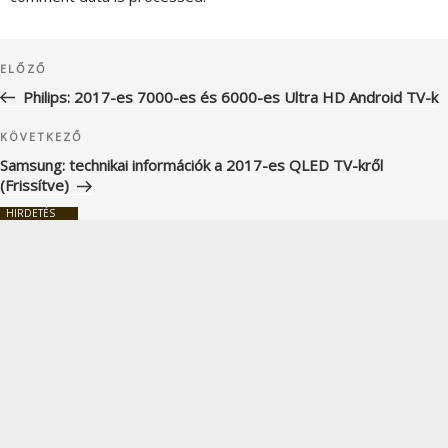
Bejegyzés
Korábbi
ELŐZŐ
navigáció
bejegyzés
Philips: 2017-es 7000-es és 6000-es Ultra HD Android TV-k
Következő
KÖVETKEZŐ
bejegyzés
Samsung: technikai információk a 2017-es QLED TV-kről
(Frissítve)
HIRDETÉS