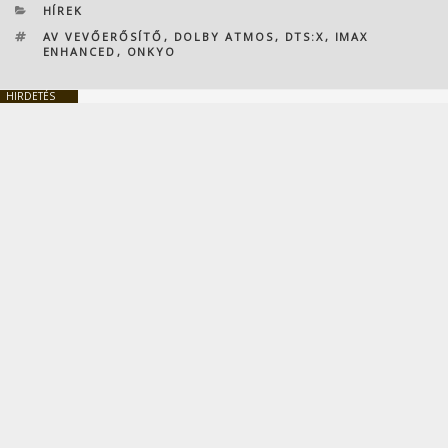
KATEGÓRIÁK
HÍREK
CÍMKÉK
AV VEVŐERŐSÍTŐ
,
DOLBY ATMOS
,
DTS:X
,
IMAX
ENHANCED
,
ONKYO
HIRDETÉS