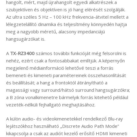
hangolt, mért, majd újrahangolt egyedi alkatrészek a
szubjektíven és objektíven is jó hang elérését szolgálják.
Az ultra széles 5 Hz – 100 kHz frekvencia-átvitel mellett a
lélegzetelállító dinamika és teljesítmény könnyedén hajtja
meg a nagyobb méretű, alacsony impedanciájú
hangsugárzókat is.
A
TX-RZ3400
számos további funkcióját még felsorolni is
nehéz, ezért csak a fontosabbakat említjük. A képernyőn
megjelenő médiainformáció lehetővé teszi a forrás
bemeneti és kimeneti paramétereinek összehasonlítását
és beállítását; a hang a frontoktól átirányítható a
magassági vagy surround/hátsó surround hangsugárzókra;
a B zóna vonalkimenetre bármelyik forrás kitehető például
vezeték-nélküli fejhallgató meghajtásához.
A külön audio- és videokimenetekkel rendelkező Blu-ray
lejátszókhoz használható „Discrete Audio Path Mode”
kikapcsolja a csak az audiót kezelő erősítő HDMI kimeneti