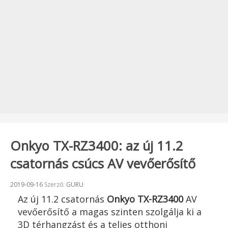
Onkyo TX-RZ3400: az új 11.2
csatornás csúcs AV vevőerősítő
Beküldve:
2019-09-16
Szerző:
GURU
Az új 11.2 csatornás
Onkyo TX-RZ3400
AV
vevőerősítő a magas szinten szolgálja ki a
3D térhangzást és a teljes otthoni