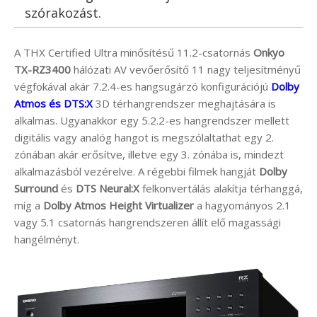
szórakozást.
A THX Certified Ultra minősítésű 11.2-csatornás
Onkyo
TX-RZ3400
hálózati AV vevőerősítő 11 nagy teljesítményű
végfokával akár 7.2.4-es hangsugárzó konfigurációjú
Dolby
Atmos és DTS:X
3D térhangrendszer meghajtására is
alkalmas. Ugyanakkor egy 5.2.2-es hangrendszer mellett
digitális vagy analóg hangot is megszólaltathat egy 2.
zónában akár erősítve, illetve egy 3. zónába is, mindezt
alkalmazásból vezérelve. A régebbi filmek hangját
Dolby
Surround
és
DTS Neural:X
felkonvertálás alakítja térhanggá,
míg a
Dolby Atmos Height Virtualizer
a hagyományos 2.1
vagy 5.1 csatornás hangrendszeren állít elő magassági
hangélményt.