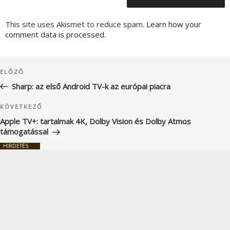
This site uses Akismet to reduce spam.
Learn how your
comment data is processed.
Bejegyzés
Korábbi
ELŐZŐ
navigáció
bejegyzés
Sharp: az első Android TV-k az európai piacra
Következő
KÖVETKEZŐ
bejegyzés
Apple TV+: tartalmak 4K, Dolby Vision és Dolby Atmos
támogatással
HIRDETÉS