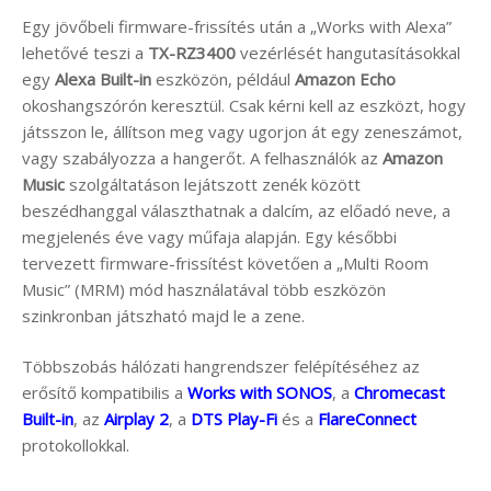
Egy jövőbeli firmware-frissítés után a „Works with Alexa”
lehetővé teszi a
TX-RZ3400
vezérlését hangutasításokkal
egy
Alexa Built-in
eszközön, például
Amazon Echo
okoshangszórón keresztül. Csak kérni kell az eszközt, hogy
játsszon le, állítson meg vagy ugorjon át egy zeneszámot,
vagy szabályozza a hangerőt. A felhasználók az
Amazon
Music
szolgáltatáson lejátszott zenék között
beszédhanggal választhatnak a dalcím, az előadó neve, a
megjelenés éve vagy műfaja alapján. Egy későbbi
tervezett firmware-frissítést követően a „Multi Room
Music” (MRM) mód használatával több eszközön
szinkronban játszható majd le a zene.
Többszobás hálózati hangrendszer felépítéséhez az
erősítő kompatibilis a
Works with SONOS
, a
Chromecast
Built-in
, az
Airplay 2
, a
DTS Play-Fi
és a
FlareConnect
protokollokkal.