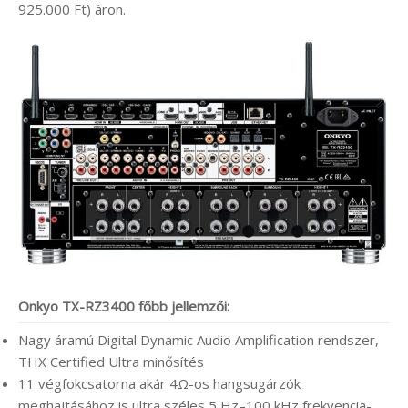
925.000 Ft) áron.
Onkyo TX-RZ3400 főbb jellemzői:
Nagy áramú Digital Dynamic Audio Amplification rendszer,
THX Certified Ultra minősítés
11 végfokcsatorna akár 4Ω-os hangsugárzók
meghajtásához is ultra széles 5 Hz–100 kHz frekvencia-