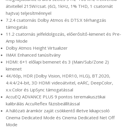
átvitellel 215W/csat. (6Ω, 1kHz, 1% THD, 1 csatornát
hajtva) teljesítménnyel
7.2.4 csatornás Dolby Atmos és DTS:X térhangzás
támogatás
11.2 csatornás jelfeldolgozás, előerősítő-kimenet és Pre-
Amp Mode
Dolby Atmos Height Virtualizer
IMAX Enhanced tanúsítvány
HDMI: 6+1 előlapi bemenet és 3 (Main/Sub/Zone 2)
kimenet
4K/60p, HDR (Dolby Vision, HDR10, HLG), BT.2020,
4:4:4/24-bit, 3D HDMI videoátvitel, eARC, DeepColor,
x.v.Color és LipSync támogatással
AccuEQ ADVANCE PLUS 9 pontos teremakusztikai
kalibrálás AccuReflex fázisbeállítással
A hálózati áramkör zaját csökkentő illetve kikapcsoló
Cinema Dedicated Mode és Cinema Dedicated Net Off
Mode