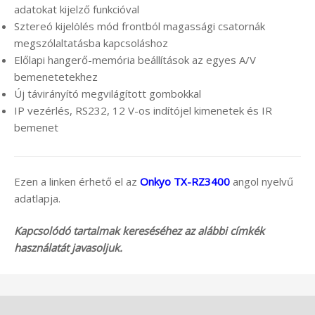
adatokat kijelző funkcióval
Sztereó kijelölés mód frontból magassági csatornák
megszólaltatásba kapcsoláshoz
Előlapi hangerő-memória beállítások az egyes A/V
bemenetetekhez
Új távirányító megvilágított gombokkal
IP vezérlés, RS232, 12 V-os indítójel kimenetek és IR
bemenet
Ezen a linken érhető el az
Onkyo TX-RZ3400
angol nyelvű
adatlapja.
Kapcsolódó tartalmak kereséséhez az alábbi címkék
használatát javasoljuk.