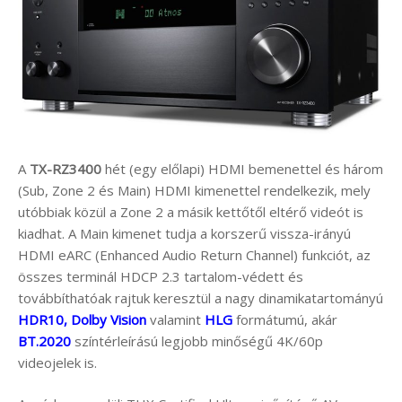
A
TX-RZ3400
hét (egy előlapi) HDMI bemenettel és három
(Sub, Zone 2 és Main) HDMI kimenettel rendelkezik, mely
utóbbiak közül a Zone 2 a másik kettőtől eltérő videót is
kiadhat. A Main kimenet tudja a korszerű vissza-irányú
HDMI eARC (Enhanced Audio Return Channel) funkciót, az
összes terminál HDCP 2.3 tartalom-védett és
továbbíthatóak rajtuk keresztül a nagy dinamikatartományú
HDR10, Dolby Vision
valamint
HLG
formátumú, akár
BT.2020
színtérleírású legjobb minőségű 4K/60p
videojelek is.