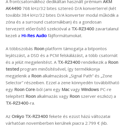
A frontcsatornákhoz dedikáltan használt prémium
AKM
AK4490
768 kHz/32 bites sztereó D/A konverterrel (két
további 384 kHz/32 bites D/A konverter modul működik a
zóna és a surround csatornákban) és a gondosan
tervezett előerősítő szekcióval a
TX-RZ3400
zavartalanul
kezeli a
Hi-Res Audio
fájlformátumokat.
A többszobás
Roon
platform támogatja a bitpontos
lejátszást, a DSD és a PCM felskálázást, a több csatornát
és a jelút megjelenítést. A
TX-RZ3400
rendelkezik a
Roon
tested
program minősítésével, így termékikonja
megjelenik a
Roon
alkalmazások „Signal Path” és „Zone
Selector” részeiben. Ezzel a zene könnyedén továbbítható
egy
Roon Core
-ból (ami egy
Mac
vagy
Windows
PC-re
telepített
Roon
alkalmazás vagy
Roon
szerver eszköz) a
TX-RZ3400
-ra.
Az
Onkyo TX-RZ3400
fekete és ezüst házú változatai
várhatóan novemberben kerülnek piacra 2.799 € (kb.