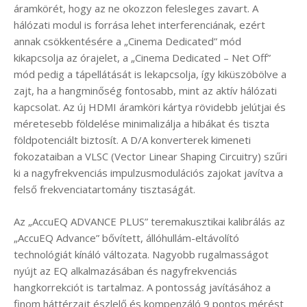
áramkörét, hogy az ne okozzon felesleges zavart. A
hálózati modul is forrása lehet interferenciának, ezért
annak csökkentésére a „Cinema Dedicated” mód
kikapcsolja az órajelet, a „Cinema Dedicated – Net Off”
mód pedig a tápellátását is lekapcsolja, így kiküszöbölve a
zajt, ha a hangminőség fontosabb, mint az aktív hálózati
kapcsolat. Az új HDMI áramköri kártya rövidebb jelútjai és
méretesebb földelése minimalizálja a hibákat és tiszta
földpotenciált biztosít. A D/A konverterek kimeneti
fokozataiban a VLSC (Vector Linear Shaping Circuitry) szűri
ki a nagyfrekvenciás impulzusmodulációs zajokat javítva a
felső frekvenciatartomány tisztaságát.
Az „AccuEQ ADVANCE PLUS” teremakusztikai kalibrálás az
„AccuEQ Advance” bővített, állóhullám-eltávolító
technológiát kínáló változata. Nagyobb rugalmasságot
nyújt az EQ alkalmazásában és nagyfrekvenciás
hangkorrekciót is tartalmaz. A pontosság javításához a
finom háttérzajt észlelő és kompenzáló 9 pontos mérést