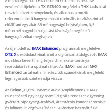
A márka egyedüli THX Certified Ultra minősítésű AV
vevőerősítőjeként a
TX-RZ3400
megfelel a
THX Lads
által
tesztelt követelményeknek, és alkalmas a mozik
referenciaszintű hangnyomását minimális torzításszinttel
előállítani egy akár 85 m³ nagyságú helyiségben, 3,5
méternél nagyobb hallgatási távolságú megfelelő
hangsugárzókat meghajtva.
Az új modell az
IMAX Enhanced
programnak megfelelve
DTS: X
dekódolást kínál, amit a digitálisan átdolgozott
IMAX
mozikhoz kevert hang teljes dinamikatartománya
reprodukálására optimalizáltak. Az
IMAX
mód az
IMAX
Enhanced
tartalmat a filmkészítők szándékának megfelelő
legmagasabb szinten adja vissza.
Az
Onkyo
„Digital Dynamic Audio Amplification (DDAA)”
csúcserősítő egy nagy áramú digitális rendszer egyedileg
gyártott tápegység-trafóval, áramtároló kondenzátorokkal
és kifinomult végfokszűréssel. A láncban használt füllel