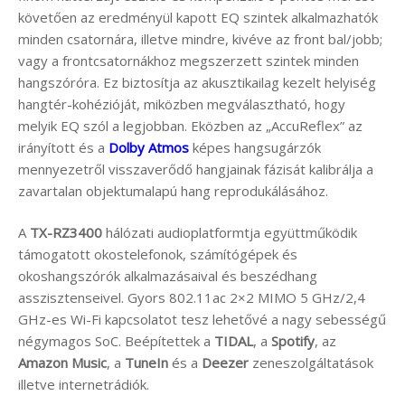
követően az eredményül kapott EQ szintek alkalmazhatók
minden csatornára, illetve mindre, kivéve az front bal/jobb;
vagy a frontcsatornákhoz megszerzett szintek minden
hangszóróra. Ez biztosítja az akusztikailag kezelt helyiség
hangtér-kohézióját, miközben megválasztható, hogy
melyik EQ szól a legjobban. Eközben az „AccuReflex” az
irányított és a
Dolby Atmos
képes hangsugárzók
mennyezetről visszaverődő hangjainak fázisát kalibrálja a
zavartalan objektumalapú hang reprodukálásához.
A
TX-RZ3400
hálózati audioplatformtja együttműködik
támogatott okostelefonok, számítógépek és
okoshangszórók alkalmazásaival és beszédhang
asszisztenseivel. Gyors 802.11ac 2×2 MIMO 5 GHz/2,4
GHz-es Wi-Fi kapcsolatot tesz lehetővé a nagy sebességű
négymagos SoC. Beépítettek a
TIDAL
, a
Spotify
, az
Amazon Music
, a
TuneIn
és a
Deezer
zeneszolgáltatások
illetve internetrádiók.