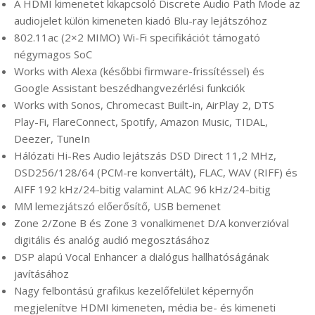
A HDMI kimenetet kikapcsoló Discrete Audio Path Mode az
audiojelet külön kimeneten kiadó Blu-ray lejátszóhoz
802.11ac (2×2 MIMO) Wi-Fi specifikációt támogató
négymagos SoC
Works with Alexa (későbbi firmware-frissítéssel) és
Google Assistant beszédhangvezérlési funkciók
Works with Sonos, Chromecast Built-in, AirPlay 2, DTS
Play-Fi, FlareConnect, Spotify, Amazon Music, TIDAL,
Deezer, TuneIn
Hálózati Hi-Res Audio lejátszás DSD Direct 11,2 MHz,
DSD256/128/64 (PCM-re konvertált), FLAC, WAV (RIFF) és
AIFF 192 kHz/24-bitig valamint ALAC 96 kHz/24-bitig
MM lemezjátszó előerősítő, USB bemenet
Zone 2/Zone B és Zone 3 vonalkimenet D/A konverzióval
digitális és analóg audió megosztásához
DSP alapú Vocal Enhancer a dialógus hallhatóságának
javításához
Nagy felbontású grafikus kezelőfelület képernyőn
megjelenítve HDMI kimeneten, média be- és kimeneti