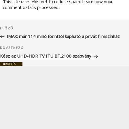
This site uses Akismet to reduce spam.
Learn how your
comment data is processed.
Bejegyzés
Korábbi
ELŐZŐ
navigáció
bejegyzés
IMAX: már 114 millió forinttól kapható a privát filmszínház
Következő
KÖVETKEZŐ
bejegyzés
Kész az UHD-HDR TV ITU BT.2100 szabvány
HIRDETÉS