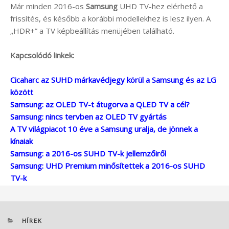
Már minden 2016-os
Samsung
UHD TV-hez elérhető a
frissítés, és később a korábbi modellekhez is lesz ilyen. A
„HDR+” a TV képbeállítás menüjében található.
Kapcsolódó linkek:
Cicaharc az SUHD márkavédjegy körül a Samsung és az LG
között
Samsung: az OLED TV-t átugorva a QLED TV a cél?
Samsung: nincs tervben az OLED TV gyártás
A TV világpiacot 10 éve a Samsung uralja, de jönnek a
kínaiak
Samsung: a 2016-os SUHD TV-k jellemzőiről
Samsung: UHD Premium minősítettek a 2016-os SUHD
TV-k
KATEGÓRIÁK
HÍREK