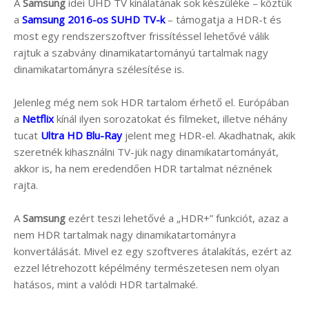
A
Samsung
idei UHD TV kínálatának sok készüléke – köztük
a
Samsung 2016-os SUHD TV-k
– támogatja a HDR-t és
most egy rendszerszoftver frissítéssel lehetővé válik
rajtuk a szabvány dinamikatartományú tartalmak nagy
dinamikatartományra szélesítése is.
Jelenleg még nem sok HDR tartalom érhető el. Európában
a
Netflix
kínál ilyen sorozatokat és filmeket, illetve néhány
tucat
Ultra HD Blu-Ray
jelent meg HDR-el. Akadhatnak, akik
szeretnék kihasználni TV-jük nagy dinamikatartományát,
akkor is, ha nem eredendően HDR tartalmat néznének
rajta.
A
Samsung
ezért teszi lehetővé a „HDR+” funkciót, azaz a
nem HDR tartalmak nagy dinamikatartományra
konvertálását. Mivel ez egy szoftveres átalakítás, ezért az
ezzel létrehozott képélmény természetesen nem olyan
hatásos, mint a valódi HDR tartalmaké.