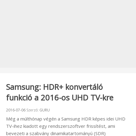
Samsung: HDR+ konvertáló
funkció a 2016-os UHD TV-kre
Beküldve:
2016-07-06
Szerző:
GURU
Még a múlthónap végén a Samsung HDR képes idei UHD
TV-ihez kiadott egy rendszerszoftver frissítést, ami
bevezeti a szabvány dinamikatartományú (SDR)