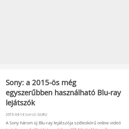
Sony: a 2015-ös még
egyszerűbben használható Blu-ray
lejátszók
Beküldve:
2015-04-14
Szerző:
GURU
A Sony három új Blu-ray lejátszója széleskörű online videó