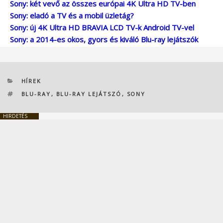
Sony: két vevő az összes európai 4K Ultra HD TV-ben
Sony: eladó a TV és a mobil üzletág?
Sony: új 4K Ultra HD BRAVIA LCD TV-k Android TV-vel
Sony: a 2014-es okos, gyors és kiváló Blu-ray lejátszók
KATEGÓRIÁK
HÍREK
CÍMKÉK
BLU-RAY
,
BLU-RAY LEJÁTSZÓ
,
SONY
HIRDETÉS