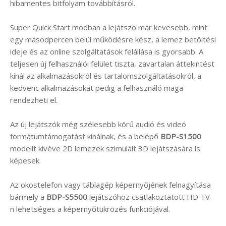
hibamentes bitfolyam továbbításról.
Super Quick Start módban a lejátszó már kevesebb, mint
egy másodpercen belül működésre kész, a lemez betöltési
ideje és az online szolgáltatások felállása is gyorsabb. A
teljesen új felhasználói felület tiszta, zavartalan áttekintést
kínál az alkalmazásokról és tartalomszolgáltatásokról, a
kedvenc alkalmazásokat pedig a felhasználó maga
rendezheti el.
Az új lejátszók még szélesebb körű audió és videó
formátumtámogatást kínálnak, és a belépő
BDP-S1500
modellt kivéve 2D lemezek szimulált 3D lejátszására is
képesek.
Az okostelefon vagy táblagép képernyőjének felnagyítása
bármely a
BDP-S5500
lejátszóhoz csatlakoztatott HD TV-
n lehetséges a képernyőtükrözés funkciójával.