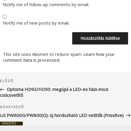
Notify me of follow-up comments by email.
Notify me of new posts by email.
This site uses Akismet to reduce spam.
Learn how your
comment data is processed.
Bejegyzés
Korábbi
ELŐZŐ
navigáció
bejegyzés
Optoma HD92/HD93: megújul a LED-es házi-mozi
csúcsvetítő
Következő
KÖVETKEZŐ
bejegyzés
LG PW600G/PW800(G): új hordozható LED vetítők (Frissítve)
HIRDETÉS