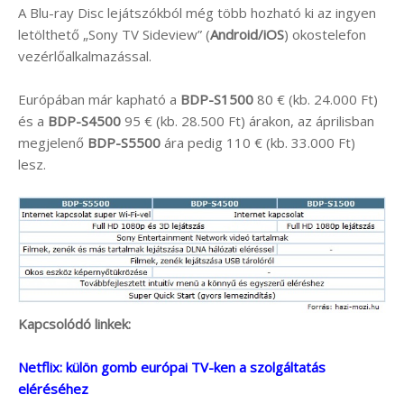
A Blu-ray Disc lejátszókból még több hozható ki az ingyen
letölthető „Sony TV Sideview” (
Android/iOS
) okostelefon
vezérlőalkalmazással.
Európában már kapható a
BDP-S1500
80 € (kb. 24.000 Ft)
és a
BDP-S4500
95 € (kb. 28.500 Ft) árakon, az áprilisban
megjelenő
BDP-S5500
ára pedig 110 € (kb. 33.000 Ft)
lesz.
Kapcsolódó linkek:
Netflix: külön gomb európai TV-ken a szolgáltatás
eléréséhez