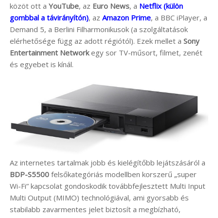
közöt ott a
YouTube
, az
Euro News
, a
Netflix (külön
gombbal a távirányítón)
, az
Amazon Prime
, a BBC iPlayer, a
Demand 5, a Berlini Filharmonikusok (a szolgáltatások
elérhetősége függ az adott régiótól). Ezek mellet a
Sony
Entertainment Network
egy sor TV-műsort, filmet, zenét
és egyebet is kínál.
Az internetes tartalmak jobb és kielégítőbb lejátszásáról a
BDP-S5500
felsőkategóriás modellben korszerű „super
Wi-Fi” kapcsolat gondoskodik továbbfejlesztett Multi Input
Multi Output (MIMO) technológiával, ami gyorsabb és
stabilabb zavarmentes jelet biztosít a megbízható,