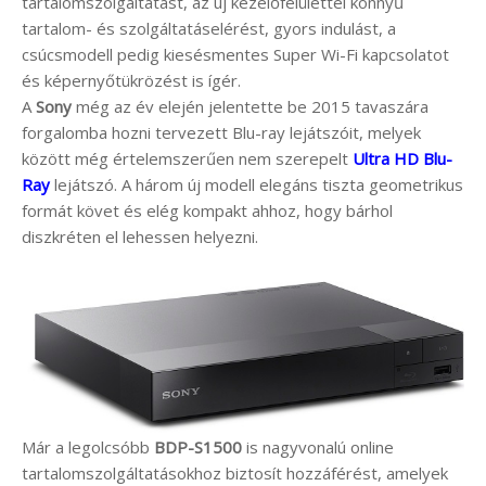
tartalomszolgáltatást, az új kezelőfelülettel könnyű
tartalom- és szolgáltatáselérést, gyors indulást, a
csúcsmodell pedig kiesésmentes Super Wi-Fi kapcsolatot
és képernyőtükrözést is ígér.
A
Sony
még az év elején jelentette be 2015 tavaszára
forgalomba hozni tervezett Blu-ray lejátszóit, melyek
között még értelemszerűen nem szerepelt
Ultra HD Blu-
Ray
lejátszó. A három új modell elegáns tiszta geometrikus
formát követ és elég kompakt ahhoz, hogy bárhol
diszkréten el lehessen helyezni.
Már a legolcsóbb
BDP-S1500
is nagyvonalú online
tartalomszolgáltatásokhoz biztosít hozzáférést, amelyek