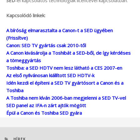
SED
-el kapcsolatos technológiák licencével kapcsolatban.
Kapcsolódó linkek:
A bíróság elmarasztalta a Canon-t a SED ügyében
(Frissítve)
Canon: SED TV gyártás csak 2010-től
A Canon kivásárolja a Toshibát a SED-ből, de így kérdéses
a tömeggyártás
Toshiba: a SED HDTV nem lesz látható a CES 2007-en
Az első nyilvánosan kiállított SED HDTV-k
Idén kezdi el építeni a SED TV gyártósort a Canon és a
Toshiba
A Toshiba nem kíván 2006-ban megjelenni a SED TV-vel
SED panel az IFA-n zárt ajtók mögött
Épül a Canon és Toshiba SED gyára
KATEGÓRIÁK
HÍREK