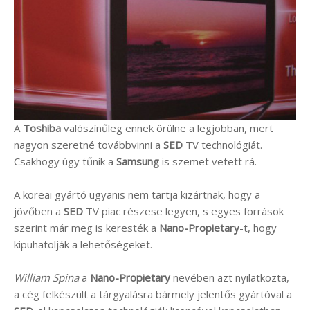
A
Toshiba
valószínűleg ennek örülne a legjobban, mert
nagyon szeretné továbbvinni a
SED
TV technológiát.
Csakhogy úgy tűnik a
Samsung
is szemet vetett rá.
A koreai gyártó ugyanis nem tartja kizártnak, hogy a
jövőben a
SED
TV piac részese legyen, s egyes források
szerint már meg is keresték a
Nano-Propietary
-t, hogy
kipuhatolják a lehetőségeket.
William Spina
a
Nano-Propietary
nevében azt nyilatkozta,
a cég felkészült a tárgyalásra bármely jelentős gyártóval a