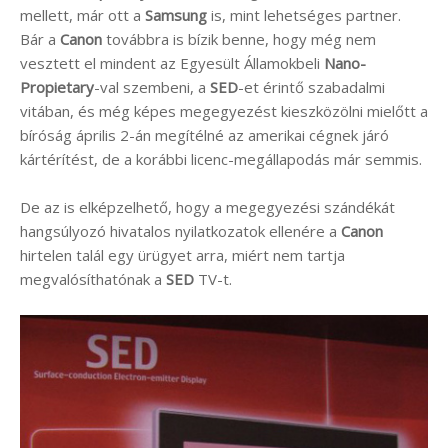
mellett, már ott a
Samsung
is, mint lehetséges partner.
Bár a
Canon
továbbra is bízik benne, hogy még nem
vesztett el mindent az Egyesült Államokbeli
Nano-
Propietary
-val szembeni, a
SED
-et érintő szabadalmi
vitában, és még képes megegyezést kieszközölni mielőtt a
bíróság április 2-án megítélné az amerikai cégnek járó
kártérítést, de a korábbi licenc-megállapodás már semmis.
De az is elképzelhető, hogy a megegyezési szándékát
hangsúlyozó hivatalos nyilatkozatok ellenére a
Canon
hirtelen talál egy ürügyet arra, miért nem tartja
megvalósíthatónak a
SED
TV-t.