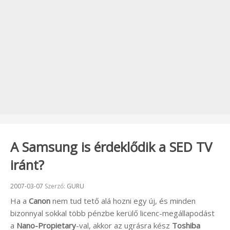
A Samsung is érdeklődik a SED TV
iránt?
Beküldve:
2007-03-07
Szerző:
GURU
Ha a
Canon
nem tud tető alá hozni egy új, és minden
bizonnyal sokkal több pénzbe kerülő licenc-megállapodást
a
Nano-Propietary
-val, akkor az ugrásra kész
Toshiba