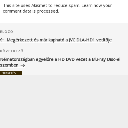
This site uses Akismet to reduce spam.
Learn how your
comment data is processed.
Bejegyzés
Korábbi
ELŐZŐ
navigáció
bejegyzés
Megérkezett és már kapható a JVC DLA-HD1 vetítője
Következő
KÖVETKEZŐ
bejegyzés
Németországban egyelőre a HD DVD vezet a Blu-ray Disc-el
szemben
HIRDETÉS