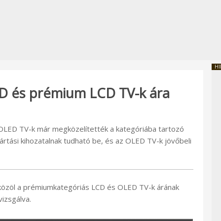
HI
ED és prémium LCD TV-k ára
OLED TV-k már megközelítették a kategóriába tartozó
rtási kihozatalnak tudható be, és az OLED TV-k jövőbeli
közöl a prémiumkategóriás LCD és OLED TV-k árának
vizsgálva.