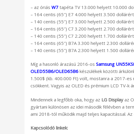
– az óriás
W7
tapéta TV 13.000 helyett 10.000 doll
– 164 centis (65″) E7 4.000 helyett 3.500 dollárért
– 140 centis (55″) E7 3.000 helyett 2.500 dollárért
– 164 centis (65″) C7 3.200 helyett 2.700 dollárért
– 140 centis (55″) C7 2.200 helyett 1.700 dollárért
– 164 centis (65″) B7A 3.300 helyett 2.300 dolláré
– 140 centis (55″) B7A 2.300 helyett 1.500 dolláré
Míg a hasonló árazású 2016-os
Samsung UN55KS
OLED55B6/OLED65B6
készülékek közötti árkülön
1.500$ (kb. 400.000 Ft) volt, mostanra a 2017-es 
csökkent. Vagyis az OLED és prémium LCD TV-k á
Mindennek a legfőbb oka, hogy az
LG Display
az OL
gyártani különösen az idei második félévben a t
ami 2018-tól működik majd teljes kapacitással. Az
Kapcsolódó linkek: