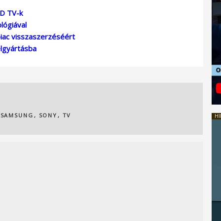
CD TV-k
lógiával
iac visszaszerzéséért
elgyártásba
,
SAMSUNG
,
SONY
,
TV
HI