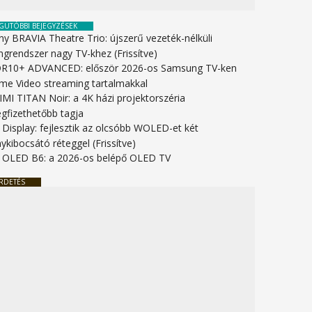
GUTÓBBI BEJEGYZÉSEK
ny BRAVIA Theatre Trio: újszerű vezeték-nélküli
ngrendszer nagy TV-khez (Frissítve)
R10+ ADVANCED: először 2026-os Samsung TV-ken
ime Video streaming tartalmakkal
IMI TITAN Noir: a 4K házi projektorszéria
gfizethetőbb tagja
 Display: fejlesztik az olcsóbb WOLED-et két
ykibocsátó réteggel (Frissítve)
 OLED B6: a 2026-os belépő OLED TV
RDETÉS