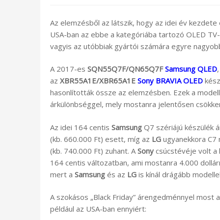
Az elemzésből az látszik, hogy az idei év kezdet
USA-ban az ebbe a kategóriába tartozó OLED TV-
vagyis az utóbbiak gyártói számára egyre nagyobb 
A 2017-es
SQN55Q7F/QN65Q7F
Samsung QLED
az
XBR55A1E/XBR65A1E
Sony BRAVIA OLED
kész
hasonlították össze az elemzésben. Ezek a modell
árkülönbséggel, mely mostanra jelentősen csökke
Az idei 164 centis
Samsung
Q7 szériájú készülék ár
(kb. 660.000 Ft) esett, míg az
LG
ugyanekkora C7 mo
(kb. 740.000 Ft) zuhant. A
Sony
csúcstévéje volt a 
164 centis változatban, ami mostanra 4.000 dollár
mert a
Samsung
és az
LG
is kínál drágább modelle
A szokásos „Black Friday” árengedménnyel most 
például az USA-ban ennyiért: