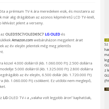
e óta a prémium TV-k ára meredeken esik, és mostanra az
k már alig drágábban az azonos képméretű LCD TV-knél,
kihívást jelent a verseny.
, az
OLED55C7/OLED65C7
LG OLED
és
ülékek
Amazon.com
webáruházon megjelent árait
L
Sz
ek az év elején jelentek még meg jelentős
ha
nt.
ma
le
a közel 4.000 dollárról (kb. 1.060.000 Ft) 2.500 dollárra
G
dellje 5.000 dollárról (kb. 1.325.000 Ft) 2.800 dollárra
z 
legdrágább az év elején, 6.500 dollár (kb. 1.720.000 Ft)
G
ra (kb. 1.060.000 Ft) csökkent. Ez utóbbi nem meglepő,
(Fr
ket.
HI
az
LG
OLED TV-i a „valaha volt legjobb áron” kaphatóak,