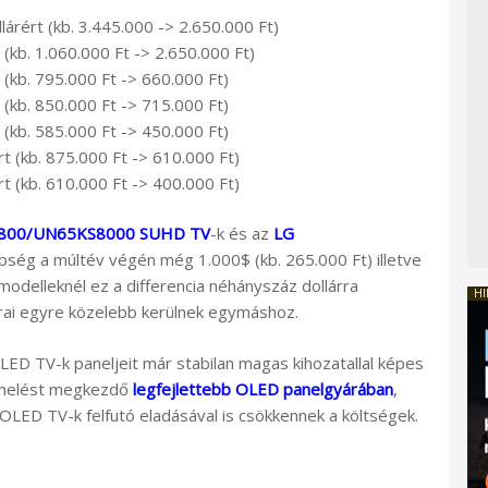
árért (kb. 3.445.000 -> 2.650.000 Ft)
 (kb. 1.060.000 Ft -> 2.650.000 Ft)
 (kb. 795.000 Ft -> 660.000 Ft)
 (kb. 850.000 Ft -> 715.000 Ft)
 (kb. 585.000 Ft -> 450.000 Ft)
rt (kb. 875.000 Ft -> 610.000 Ft)
rt (kb. 610.000 Ft -> 400.000 Ft)
800/UN65KS8000 SUHD TV
-k és az
LG
bség a múltév végén még 1.000$ (kb. 265.000 Ft) illetve
modelleknél ez a differencia néhányszáz dollárra
HI
rai egyre közelebb kerülnek egymáshoz.
ED TV-k paneljeit már stabilan magas kihozatallal képes
ermelést megkezdő
legfejlettebb OLED panelgyárában
,
 OLED TV-k felfutó eladásával is csökkennek a költségek.