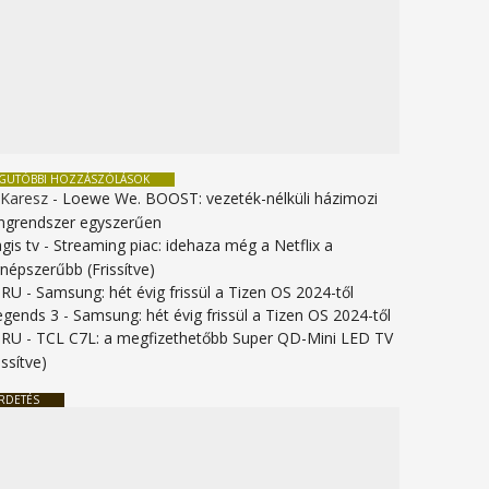
EGUTÓBBI HOZZÁSZÓLÁSOK
 Karesz
-
Loewe We. BOOST: vezeték-nélküli házimozi
ngrendszer egyszerűen
gis tv
-
Streaming piac: idehaza még a Netflix a
gnépszerűbb (Frissítve)
URU
-
Samsung: hét évig frissül a Tizen OS 2024-től
legends 3
-
Samsung: hét évig frissül a Tizen OS 2024-től
URU
-
TCL C7L: a megfizethetőbb Super QD-Mini LED TV
issítve)
RDETÉS