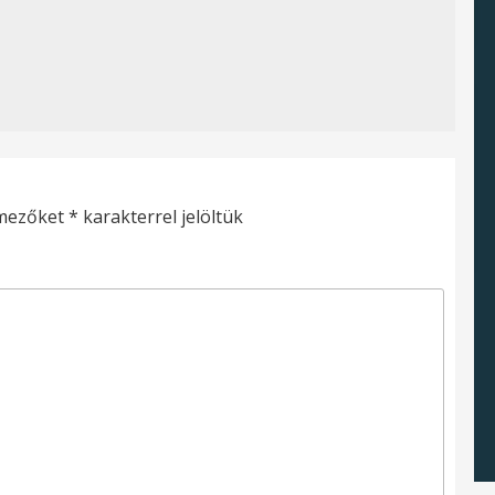
 mezőket
*
karakterrel jelöltük