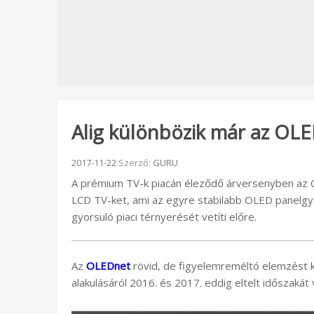
Alig különbözik már az OL
Beküldve:
2017-11-22
Szerző:
GURU
A prémium TV-k piacán éleződő árversenyben az 
LCD TV-ket, ami az egyre stabilabb OLED panelgyá
gyorsuló piaci térnyerését vetíti előre.
Az
OLEDnet
rövid, de figyelemreméltó elemzést 
alakulásáról 2016. és 2017. eddig eltelt időszakát 