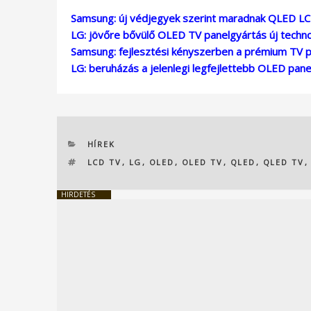
Samsung: új védjegyek szerint maradnak QLED L
LG: jövőre bővülő OLED TV panelgyártás új techno
Samsung: fejlesztési kényszerben a prémium TV p
LG: beruházás a jelenlegi legfejlettebb OLED pan
KATEGÓRIÁK
HÍREK
CÍMKÉK
LCD TV
,
LG
,
OLED
,
OLED TV
,
QLED
,
QLED TV
HIRDETÉS