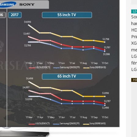
LE
So
ha
HD
Pr
XG
me
LG
fén
LG
HI