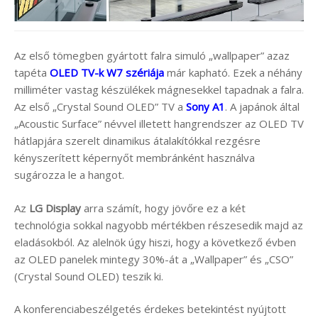
Az első tömegben gyártott falra simuló „wallpaper” azaz
tapéta
OLED TV-k W7 szériája
már kapható. Ezek a néhány
milliméter vastag készülékek mágnesekkel tapadnak a falra.
Az első „Crystal Sound OLED” TV a
Sony A1
. A japánok által
„Acoustic Surface” névvel illetett hangrendszer az OLED TV
hátlapjára szerelt dinamikus átalakítókkal rezgésre
kényszerített képernyőt membránként használva
sugározza le a hangot.
Az
LG Display
arra számít, hogy jövőre ez a két
technológia sokkal nagyobb mértékben részesedik majd az
eladásokból. Az alelnök úgy hiszi, hogy a következő évben
az OLED panelek mintegy 30%-át a „Wallpaper” és „CSO”
(Crystal Sound OLED) teszik ki.
A konferenciabeszélgetés érdekes betekintést nyújtott