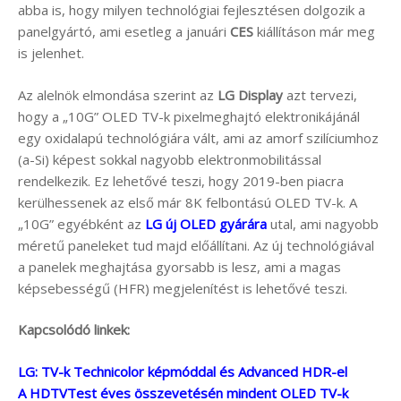
abba is, hogy milyen technológiai fejlesztésen dolgozik a
panelgyártó, ami esetleg a januári
CES
kiállításon már meg
is jelenhet.
Az alelnök elmondása szerint az
LG Display
azt tervezi,
hogy a „10G” OLED TV-k pixelmeghajtó elektronikájánál
egy oxidalapú technológiára vált, ami az amorf szilíciumhoz
(a-Si) képest sokkal nagyobb elektronmobilitással
rendelkezik. Ez lehetővé teszi, hogy 2019-ben piacra
kerülhessenek az első már 8K felbontású OLED TV-k. A
„10G” egyébként az
LG új OLED gyárára
utal, ami nagyobb
méretű paneleket tud majd előállítani. Az új technológiával
a panelek meghajtása gyorsabb is lesz, ami a magas
képsebességű (HFR) megjelenítést is lehetővé teszi.
Kapcsolódó linkek:
LG: TV-k Technicolor képmóddal és Advanced HDR-el
A HDTVTest éves összevetésén mindent OLED TV-k