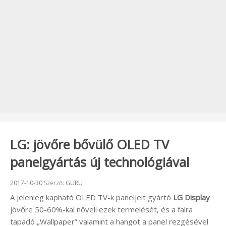
LG: jövőre bővülő OLED TV
panelgyártás új technológiával
Beküldve:
2017-10-30
Szerző:
GURU
A jelenleg kapható OLED TV-k paneljeit gyártó
LG Display
jövőre 50-60%-kal növeli ezek termelését, és a falra
tapadó „Wallpaper” valamint a hangot a panel rezgésével