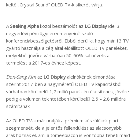
keltő „Crystal Sound” OLED TV-k sikerét várja.
A
Seeking Alpha
közöl beszámolót az
LG Display
idei 3.
negyedévi pénzügyi eredményeiről szóló
konferenciabeszélgetésről. Ebből derül ki, hogy már 13 TV
gyártó használja a cég által előállított OLED TV paneleket,
melyekből jövőre várhatóan 50-60%-kal növelik a
termelést a 2017-es évhez képest.
Don-Sang Kim
az
LG Display
alelnökének elmondása
szerint 2017-ben a nagyméretű OLED TV kapacitásból
várhatóan körülbelül 1,7 millió panelt értékesítenek, jövőre
pedig a volumen tekintetében körülbelül 2,5 – 2,8 millióra
számítanak.
Az OLED TV-k már uralják a prémium készülékek piaci
szegmensét, de a jelentős fellendülést az alacsonyabb
árak hoznák el, ami a tömegpiacon is vonzóbbá teheti majd