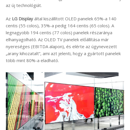
az új technológiát.
Az
LG Display
által kiszállított OLED panelek 65%-a 140
centis (55 colos), 35%-a pedig 164 centis (65 colos). A
legnagyobb 194 centis (77 colos) panelek részaránya
elhanyagolható. Az OLED TV panelek előállítása már
nyereséges (EBITDA alapon), és elérte az úgynevezett
„arany kihozatalt”, ami azt jelenti, hogy a gyártott panelek
több mint 80%-a eladható.