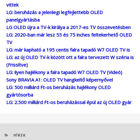
vittek
LG: beruházás a jelenlegi legfejlettebb OLED
panelgyártásba
LG OLED újra a TV-k királya a 2017-es TV összevetésben
LG: 2020-ban már lesz 55 és 75 inches feltekerhető OLED
TV
LG: már kapható a 195 centis falra tapadó W7 OLED TV is
LG: az új OLED TV-k között ott a falra tervezett W széria is
(Frissítve)
LG: ilyen hajlékony a falra tapadó W7 OLED TV (Videó)
Sony BRAVIA A1: OLED TV hangkeltő képernyővel
LG: 500 milliárd Ft-os beruházás hajlékony OLED
gyártósorba
LG: 2.500 milliárd Ft-os beruházással épül az új OLED gyár
KATEGÓRIÁK
HÍREK