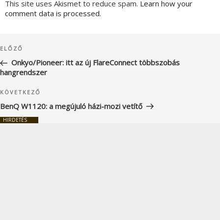
This site uses Akismet to reduce spam.
Learn how your
comment data is processed.
Bejegyzés
Korábbi
ELŐZŐ
navigáció
bejegyzés
Onkyo/Pioneer: itt az új FlareConnect többszobás
hangrendszer
Következő
KÖVETKEZŐ
bejegyzés
BenQ W1120: a megújuló házi-mozi vetítő
HIRDETÉS