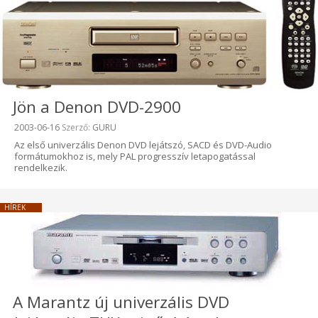
Jön a Denon DVD-2900
Beküldve:
2003-06-16
Szerző:
GURU
Az első univerzális Denon DVD lejátszó, SACD és DVD-Audio
formátumokhoz is, mely PAL progresszív letapogatással
rendelkezik.
HÍREK
A Marantz új univerzális DVD