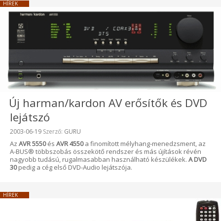
HÍREK
Új harman/kardon AV erősítők és DVD
lejátszó
Beküldve:
2003-06-19
Szerző:
GURU
Az
AVR 5550
és
AVR 4550
a finomított mélyhang-menedzsment, az
A-BUS® többszobás összekötő rendszer és más újítások révén
nagyobb tudású, rugalmasabban használható készülékek.
A DVD
30
pedig a cég első DVD-Audio lejátszója.
HÍREK