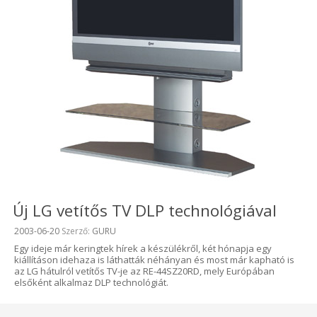
Új LG vetítős TV DLP technológiával
Beküldve:
2003-06-20
Szerző:
GURU
Egy ideje már keringtek hírek a készülékről, két hónapja egy
kiállításon idehaza is láthatták néhányan és most már kapható is
az LG hátulról vetítős TV-je az RE-44SZ20RD, mely Európában
elsőként alkalmaz DLP technológiát.