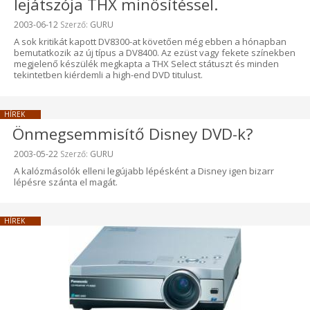
lejátszója THX minősítéssel.
Beküldve:
2003-06-12
Szerző:
GURU
A sok kritikát kapott DV8300-at követően még ebben a hónapban
bemutatkozik az új típus a DV8400. Az ezüst vagy fekete színekben
megjelenő készülék megkapta a THX Select státuszt és minden
tekintetben kiérdemli a high-end DVD titulust.
HÍREK
Önmegsemmisítő Disney DVD-k?
Beküldve:
2003-05-22
Szerző:
GURU
A kalózmásolók elleni legújabb lépésként a Disney igen bizarr
lépésre szánta el magát.
HÍREK