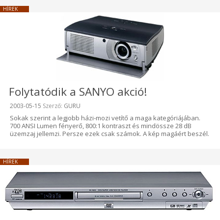
HÍREK
Folytatódik a SANYO akció!
Beküldve:
2003-05-15
Szerző:
GURU
Sokak szerint a legjobb házi-mozi vetítő a maga kategóriájában.
700 ANSI Lumen fényerő, 800:1 kontraszt és mindössze 28 dB
üzemzaj jellemzi. Persze ezek csak számok. A kép magáért beszél.
HÍREK