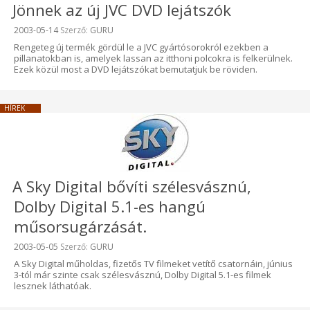
Jönnek az új JVC DVD lejátszók
Beküldve:
2003-05-14
Szerző:
GURU
Rengeteg új termék gördül le a JVC gyártósorokról ezekben a
pillanatokban is, amelyek lassan az itthoni polcokra is felkerülnek.
Ezek közül most a DVD lejátszókat bemutatjuk be röviden.
HÍREK
A Sky Digital bővíti szélesvásznú,
Dolby Digital 5.1-es hangú
műsorsugárzását.
Beküldve:
2003-05-05
Szerző:
GURU
A Sky Digital műholdas, fizetős TV filmeket vetítő csatornáin, június
3-tól már szinte csak szélesvásznú, Dolby Digital 5.1-es filmek
lesznek láthatóak.