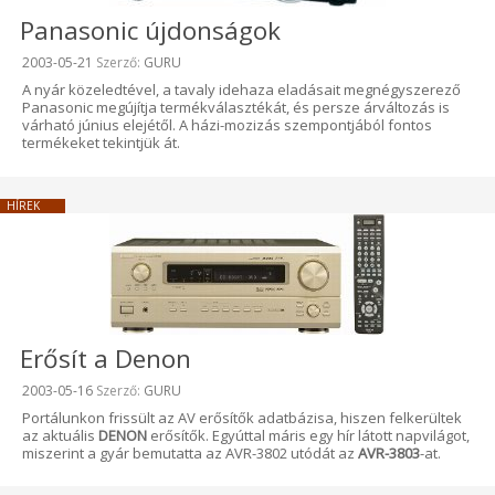
Panasonic újdonságok
Beküldve:
2003-05-21
Szerző:
GURU
A nyár közeledtével, a tavaly idehaza eladásait megnégyszerező
Panasonic megújítja termékválasztékát, és persze árváltozás is
várható június elejétől. A házi-mozizás szempontjából fontos
termékeket tekintjük át.
HÍREK
Erősít a Denon
Beküldve:
2003-05-16
Szerző:
GURU
Portálunkon frissült az AV erősítők adatbázisa, hiszen felkerültek
az aktuális
DENON
erősítők. Egyúttal máris egy hír látott napvilágot,
miszerint a gyár bemutatta az AVR-3802 utódát az
AVR-3803
-at.