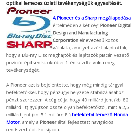
optikai lemezes üzleti tevékenységük egyesítését.
A Pioneer és a Sharp megállapodása
értelmében a két cég
Pioneer Digital
Design and Manufacturing
Corporation
elnevezésű közös
vállalata, amelyet azért alapítottak,
hogy a Blu-ray Disc meghajtók és lejátszók piacán vezető
pozíciót építsen ki, október 1-én kezdte volna meg
tevékenységét.
A
Pioneer
azt is bejelentette, hogy még mindig tárgyal
befektetőkkel, hogy pénzügyi helyzete stabilizálásához
pénzt szerezzen. A cég célja, hogy 40 milliárd jent (kb. 82
milliárd Ft) gyűjtsön össze olyan befektetőktől, mint a 2,5
milliárd jent (kb. 5,1 milliárd Ft)
befektetni tervező Honda
Motor
, amely a
Pioneer
által fejlesztett navigációs
rendszert épít kocsijaiba.