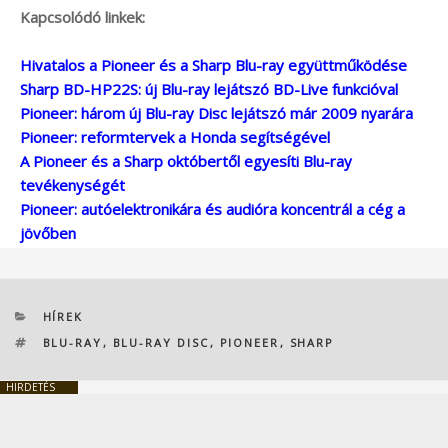
Kapcsolódó linkek:
Hivatalos a Pioneer és a Sharp Blu-ray együttműködése
Sharp BD-HP22S: új Blu-ray lejátszó BD-Live funkcióval
Pioneer: három új Blu-ray Disc lejátszó már 2009 nyarára
Pioneer: reformtervek a Honda segítségével
A Pioneer és a Sharp októbertől egyesíti Blu-ray
tevékenységét
Pioneer: autóelektronikára és audióra koncentrál a cég a
jövőben
KATEGÓRIÁK
HÍREK
CÍMKÉK
BLU-RAY
,
BLU-RAY DISC
,
PIONEER
,
SHARP
HIRDETÉS