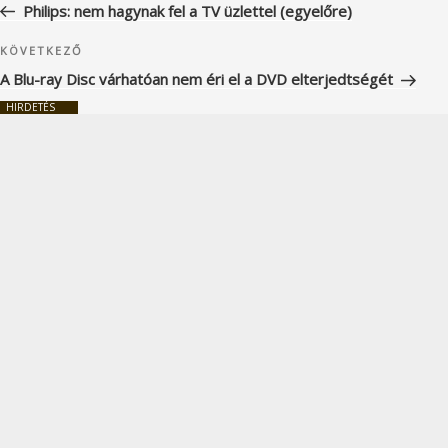
bejegyzés
Philips: nem hagynak fel a TV üzlettel (egyelőre)
Következő
KÖVETKEZŐ
bejegyzés
A Blu-ray Disc várhatóan nem éri el a DVD elterjedtségét
HIRDETÉS