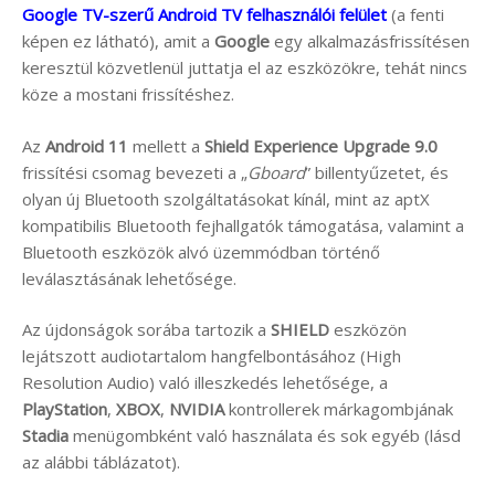
Google TV-szerű Android TV felhasználói felület
(a fenti
képen ez látható), amit a
Google
egy alkalmazásfrissítésen
keresztül közvetlenül juttatja el az eszközökre, tehát nincs
köze a mostani frissítéshez.
Az
Android 11
mellett a
Shield Experience Upgrade 9.0
frissítési csomag bevezeti a „
Gboard
” billentyűzetet, és
olyan új Bluetooth szolgáltatásokat kínál, mint az aptX
kompatibilis Bluetooth fejhallgatók támogatása, valamint a
Bluetooth eszközök alvó üzemmódban történő
leválasztásának lehetősége.
Az újdonságok sorába tartozik a
SHIELD
eszközön
lejátszott audiotartalom hangfelbontásához (High
Resolution Audio) való illeszkedés lehetősége, a
PlayStation
,
XBOX
,
NVIDIA
kontrollerek márkagombjának
Stadia
menügombként való használata és sok egyéb (lásd
az alábbi táblázatot).