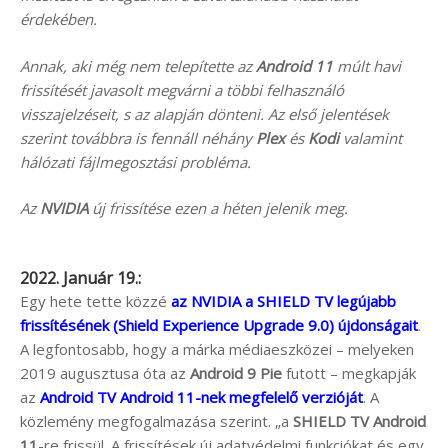
érdekében.
Annak, aki még nem telepítette az
Android 11
múlt havi
frissítését javasolt megvárni a többi felhasználó
visszajelzéseit, s az alapján dönteni. Az első jelentések
szerint továbbra is fennáll néhány
Plex
és
Kodi
valamint
hálózati fájlmegosztási probléma.
Az
NVIDIA
új frissítése ezen a héten jelenik meg.
2022. Január 19.:
Egy hete tette közzé
az NVIDIA a SHIELD TV legújabb
frissítésének (Shield Experience Upgrade 9.0) újdonságait
.
A legfontosabb, hogy a márka médiaeszközei – melyeken
2019 augusztusa óta az
Android 9 Pie
futott – megkapják
az
Android TV Android 11-nek megfelelő verzióját
. A
közlemény megfogalmazása szerint. „a
SHIELD TV
Android
11
-re frissül. A frissítések új adatvédelmi funkciókat és egy