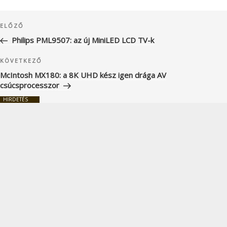
Bejegyzés
Korábbi
ELŐZŐ
navigáció
bejegyzés
Philips PML9507: az új MiniLED LCD TV-k
Következő
KÖVETKEZŐ
bejegyzés
McIntosh MX180: a 8K UHD kész igen drága AV
csúcsprocesszor
HIRDETÉS