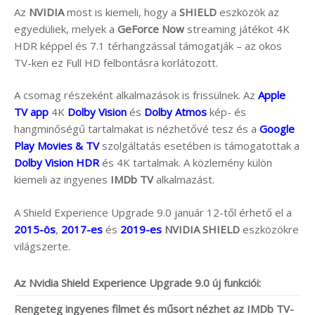
Az
NVIDIA
most is kiemeli, hogy a
SHIELD
eszközök az
egyedüliek, melyek a
GeForce Now
streaming játékot 4K
HDR képpel és 7.1 térhangzással támogatják – az okos
TV-ken ez Full HD felbontásra korlátozott.
A csomag részeként alkalmazások is frissülnek. Az
Apple
TV app
4K
Dolby Vision
és
Dolby Atmos
kép- és
hangminőségű tartalmakat is nézhetővé tesz és a
Google
Play Movies & TV
szolgáltatás esetében is támogatottak a
Dolby Vision HDR
és 4K tartalmak. A közlemény külön
kiemeli az ingyenes
IMDb TV
alkalmazást.
A Shield Experience Upgrade 9.0 január 12-től érhető el a
2015-ös
,
2017-es
és
2019-es
NVIDIA SHIELD
eszközökre
világszerte.
Az Nvidia Shield Experience Upgrade 9.0 új funkciói:
Rengeteg ingyenes filmet és műsort nézhet az IMDb TV-