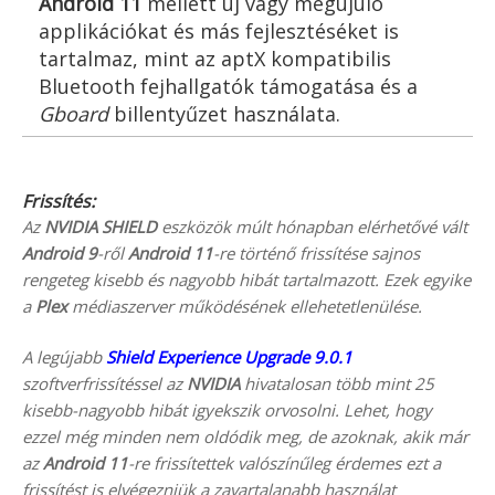
Android 11
mellett új vagy megújuló
applikációkat és más fejlesztéséket is
tartalmaz, mint az aptX kompatibilis
Bluetooth fejhallgatók támogatása és a
Gboard
billentyűzet használata.
Frissítés:
Az
NVIDIA SHIELD
eszközök múlt hónapban elérhetővé vált
Android 9
-ről
Android 11
-re történő frissítése sajnos
rengeteg kisebb és nagyobb hibát tartalmazott. Ezek egyike
a
Plex
médiaszerver működésének ellehetetlenülése.
A legújabb
Shield Experience Upgrade 9.0.1
szoftverfrissítéssel az
NVIDIA
hivatalosan több mint 25
kisebb-nagyobb hibát igyekszik orvosolni. Lehet, hogy
ezzel még minden nem oldódik meg, de azoknak, akik már
az
Android 11
-re frissítettek valószínűleg érdemes ezt a
frissítést is elvégezniük a zavartalanabb használat