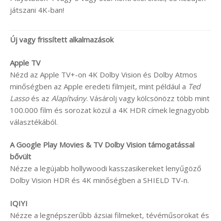
játszani 4K-ban!
Új vagy frissített alkalmazások
Apple TV
Nézd az Apple TV+-on 4K Dolby Vision és Dolby Atmos
minőségben az Apple eredeti filmjeit, mint például a
Ted
Lasso
és az
Alapítvány
. Vásárolj vagy kölcsönözz több mint
100.000 film és sorozat közül a 4K HDR címek legnagyobb
választékából.
A Google Play Movies & TV Dolby Vision támogatással
bővült
Nézze a legújabb hollywoodi kasszasikereket lenyűgöző
Dolby Vision HDR és 4K minőségben a SHIELD TV-n.
IQIYI
Nézze a legnépszerűbb ázsiai filmeket, tévéműsorokat és