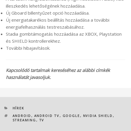
illeszkedés lehetőségének hozzáadása.
Új Gboard billentyűzet opció hozzáadása.
Új energiatakarékos beállítás hozzáadása a további
energiafelhasználás testreszabásához.
Stadia gombtámogatás hozzáadása az XBOX, Playstation
és SHIELD kontrollerekhez.
További hibajavítások.
Kapcsolódó tartalmak kereséséhez az alábbi címkék
használatát javasoljuk.
KATEGÓRIÁK
HÍREK
CÍMKÉK
ANDROID
,
ANDROID TV
,
GOOGLE
,
NVIDIA SHIELD
,
STREAMING
,
TV