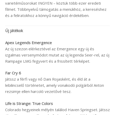
varietéműsorokat INGYEN – köztük több ezer eredeti
filmet. Többnyelvű támogatás a menükhöz, a kereséshez
és a feliratokhoz a könnyű navigáció érdekében.
Új játékok
Apex Legends Emergence
Az új szezon elérkeztével az Emergence egy új és
izgalmas versenymódot mutat az új legenda Seer-rel, az új
Rampage LMG fegyvert és a frissített térképet.
Far Cry 6
Játssz a férfi vagy nő Dani Rojasként, és éld át a
lebilincselő történetet, amely vonakodó polgárból Anton
rezsimje ellen harcoló vezetővé tesz.
Life is Strange: True Colors
Colorado hegyeinek mélyén találod Haven Springset. Játssz