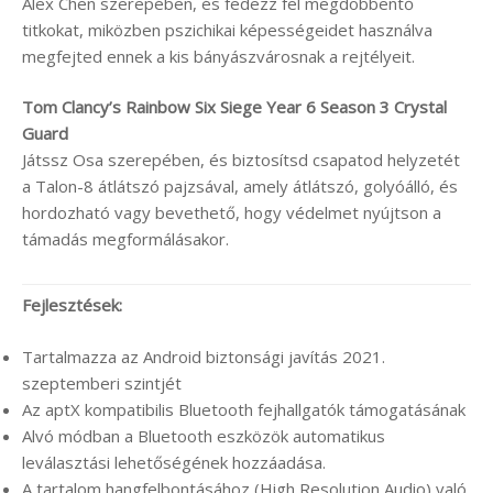
Alex Chen szerepében, és fedezz fel megdöbbentő
titkokat, miközben pszichikai képességeidet használva
megfejted ennek a kis bányászvárosnak a rejtélyeit.
Tom Clancy’s Rainbow Six Siege Year 6 Season 3 Crystal
Guard
Játssz Osa szerepében, és biztosítsd csapatod helyzetét
a Talon-8 átlátszó pajzsával, amely átlátszó, golyóálló, és
hordozható vagy bevethető, hogy védelmet nyújtson a
támadás megformálásakor.
Fejlesztések:
Tartalmazza az Android biztonsági javítás 2021.
szeptemberi szintjét
Az aptX kompatibilis Bluetooth fejhallgatók támogatásának
Alvó módban a Bluetooth eszközök automatikus
leválasztási lehetőségének hozzáadása.
A tartalom hangfelbontásához (High Resolution Audio) való