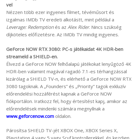
vel
Nézzen több ezer ingyenes filmet, tévéműsort és
izgalmas IMDb TV eredeti alkotástt, mint például a
Leverage: Redemption
és az
Alex Rider
. Nincs szükség
díjköteles előfizetésre. Az IMDb TV mindig ingyenes.
GeForce NOW RTX 3080: PC-s játékaidat 4K HDR-ben
streameld a SHIELD-en.
Élvezd a GeForce NOW felhőalapú játékokat lenyűgöző 4K
HDR-ben valamint magával ragadó 7.1-es térhangzással
kizárólag a SHIELD TV-n, és elérhető a GeForce NOW RTX
3080 tagoknak. A „Founders” és „Priority” tagok exkluzív
előrendelési hozzáférést kapnak a GeForce NOW
fiókportálon. Iratkozz fel, hogy értesítést kapj, amikor az
előrendelések mindenki számára megnyílnak a
www.geforcenow.com
oldalon.
Párosítsa SHIELD TV-jét XBOX One, XBOX Series X,
Playstation 4 vagy 5 vagy Scuf kontrollerekkel, és kezdjen