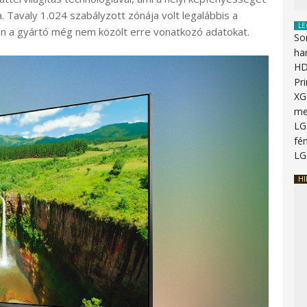
 Tavaly 1.024 szabályzott zónája volt legalábbis a
LE
án a gyártó még nem közölt erre vonatkozó adatokat.
So
ha
HD
Pr
XG
me
LG
fén
LG
HI