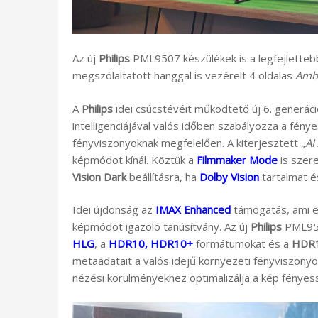
Az új
Philips
PML9507 készülékek is a legfejlette
megszólaltatott hanggal is vezérelt 4 oldalas
Ambi
A
Philips
idei csúcstévéit működtető új 6. generác
intelligenciájával valós időben szabályozza a fény
fényviszonyoknak megfelelően. A kiterjesztett „
AI
képmódot kínál. Köztük a
Filmmaker Mode
is szer
Vision Dark
beállításra, ha
Dolby Vision
tartalmat és
Idei újdonság az
IMAX Enhanced
támogatás, ami eg
képmódot igazoló tanúsítvány. Az új
Philips
PML950
HLG
, a
HDR10, HDR10+
formátumokat és a
HDR1
metaadatait a valós idejű környezeti fényviszonyo
nézési körülményekhez optimalizálja a kép fényes