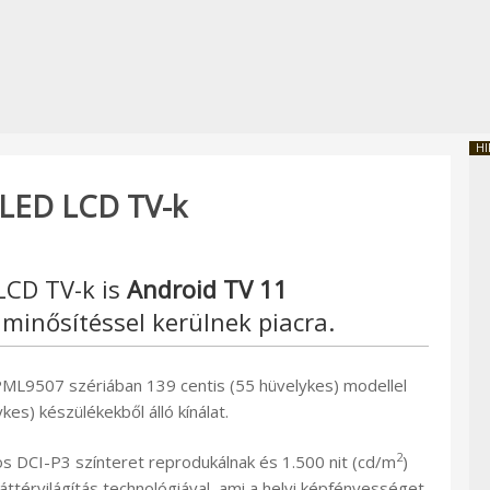
HI
iLED LCD TV-k
LCD TV-k is
Android TV 11
minősítéssel kerülnek piacra.
ML9507 szériában 139 centis (55 hüvelykes) modellel
es) készülékekből álló kínálat.
2
os DCI-P3 színteret reprodukálnak és 1.500 nit (cd/m
)
áttérvilágítás technológiával, ami a helyi képfényességet