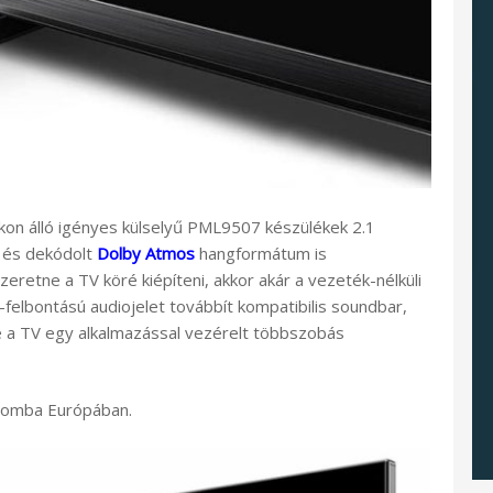
akon álló igényes külselyű PML9507 készülékek 2.1
 és dekódolt
Dolby Atmos
hangformátum is
eretne a TV köré kiépíteni, akkor akár a vezeték-nélküli
-felbontású audiojelet továbbít kompatibilis soundbar,
 a TV egy alkalmazással vezérelt többszobás
alomba Európában.