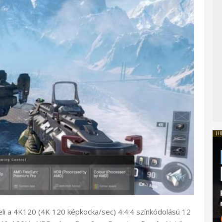
HI
li a 4K120 (4K 120 képkocka/sec) 4:4:4 színkódolású 12