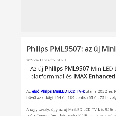
Philips PML9507: az új Min
Beküldve:
2022-02-17
Szerző:
GURU
Az új
Philips PML9507
MiniLED 
platformmal és
IMAX Enhanced
Az
első Philips MiniLED LCD TV-k
után a 2022-es P
bővül az eddigi 164 és 189 centis (65 és 75 hüvelyk
Ahogy tavaly, úgy az új MiniLED LCD TV-k is 95%-
csúcsfényességet képesek előállítani a korszerű h