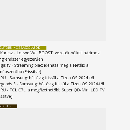
EGUTÓBBI HOZZÁSZÓLÁSOK
 Karesz
-
Loewe We. BOOST: vezeték-nélküli házimozi
ngrendszer egyszerűen
gis tv
-
Streaming piac: idehaza még a Netflix a
gnépszerűbb (Frissítve)
URU
-
Samsung: hét évig frissül a Tizen OS 2024-től
legends 3
-
Samsung: hét évig frissül a Tizen OS 2024-től
URU
-
TCL C7L: a megfizethetőbb Super QD-Mini LED TV
issítve)
RDETÉS