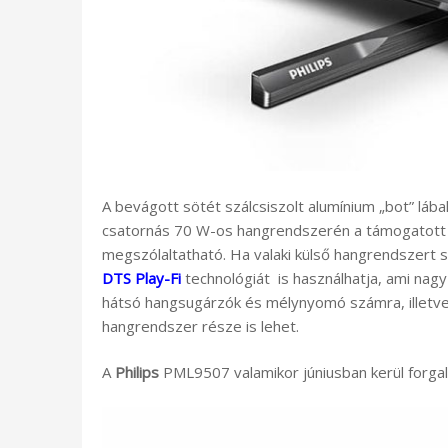
A bevágott sötét szálcsiszolt alumínium „bot” láb
csatornás 70 W-os hangrendszerén a támogatott
megszólaltatható. Ha valaki külső hangrendszert sz
DTS Play-Fi
technológiát is használhatja, ami nagy
hátsó hangsugárzók és mélynyomó számra, illetve
hangrendszer része is lehet.
A
Philips
PML9507 valamikor júniusban kerül forg