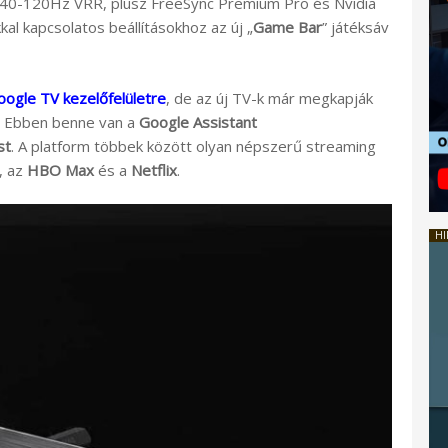
ot (40-120Hz VRR, plusz FreeSync Premium Pro és Nvidia
kkal kapcsolatos beállításokhoz az új „
Game Bar
” játéksáv
oogle TV kezelőfelületre
, de az új TV-k már megkapják
. Ebben benne van a
Google Assistant
st
. A platform többek között olyan népszerű streaming
, az
HBO Max
és a
Netflix
.
HI