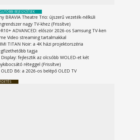
GUTÓBBI BEJEGYZÉSEK
ny BRAVIA Theatre Trio: újszerű vezeték-nélküli
ngrendszer nagy TV-khez (Frissítve)
R10+ ADVANCED: először 2026-os Samsung TV-ken
ime Video streaming tartalmakkal
IMI TITAN Noir: a 4K házi projektorszéria
gfizethetőbb tagja
 Display: fejlesztik az olcsóbb WOLED-et két
ykibocsátó réteggel (Frissítve)
 OLED B6: a 2026-os belépő OLED TV
RDETÉS