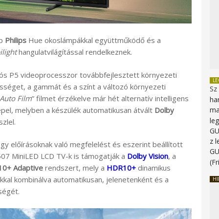
bb
Philips
Hue okoslámpákkal együttműködő és a
light
hangulatvilágítással rendelkeznek.
iós P5 videoprocesszor továbbfejlesztett környezeti
L
ességet, a gammát és a színt a változó környezeti
Sz
 Auto Film
” filmet érzékelve már hét alternatív intelligens
ha
epel, melyben a készülék automatikusan átvált
Dolby
ma
le
zlel.
G
z 
y előírásoknak való megfelelést és eszerint beállított
G
7 MiniLED LCD TV-k is támogatják a
Dolby Vision
, a
(Fr
0+ Adaptive
rendszert, mely a
HDR10+
dinamikus
kkal kombinálva automatikusan, jelenetenként és a
HI
ségét.