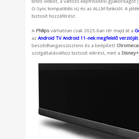
bites videót, a változó képfrissítési gyakoriság
G-Sync kompatibilis is) és az ALLM funkciót. A játé
biztosít hozzáférést.
A
Philips
várhatóan csak 2023-ban tér majd át a
G
az
Android TV Android 11-nek megfelelő verzióját
beszédhangasszisztens és a beépített
Chromeca
szolgáltatásokhoz biztosít elérést, mint a
Disney+