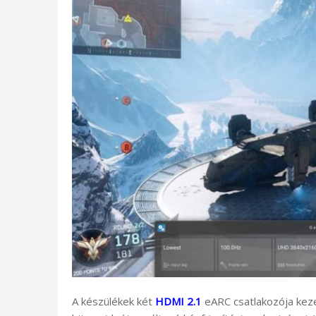
A készülékek két
HDMI 2.1
eARC csatlakozója keze