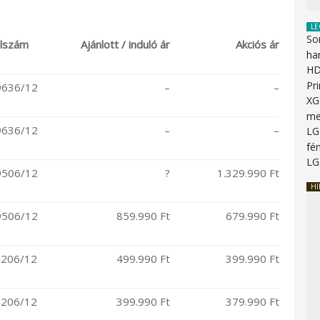
LE
So
lszám
Ajánlott / induló ár
Akciós ár
ha
HD
Pr
636/12
–
–
XG
me
636/12
–
–
LG
fén
LG
506/12
?
1.329.990 Ft
HI
506/12
859.990 Ft
679.990 Ft
206/12
499.990 Ft
399.990 Ft
206/12
399.990 Ft
379.990 Ft