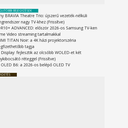
GUTÓBBI BEJEGYZÉSEK
ny BRAVIA Theatre Trio: újszerű vezeték-nélküli
ngrendszer nagy TV-khez (Frissítve)
R10+ ADVANCED: először 2026-os Samsung TV-ken
ime Video streaming tartalmakkal
IMI TITAN Noir: a 4K házi projektorszéria
gfizethetőbb tagja
 Display: fejlesztik az olcsóbb WOLED-et két
ykibocsátó réteggel (Frissítve)
 OLED B6: a 2026-os belépő OLED TV
RDETÉS