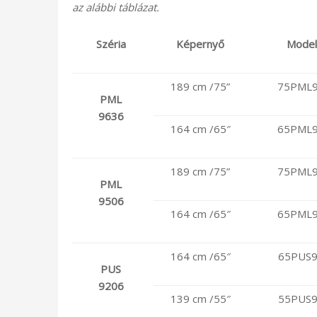
az alábbi táblázat.
Széria
Képernyő
Model
189 cm /75”
75PML9
PML
9636
164 cm /65″
65PML9
189 cm /75”
75PML9
PML
9506
164 cm /65″
65PML9
164 cm /65″
65PUS9
PUS
9206
139 cm /55″
55PUS9