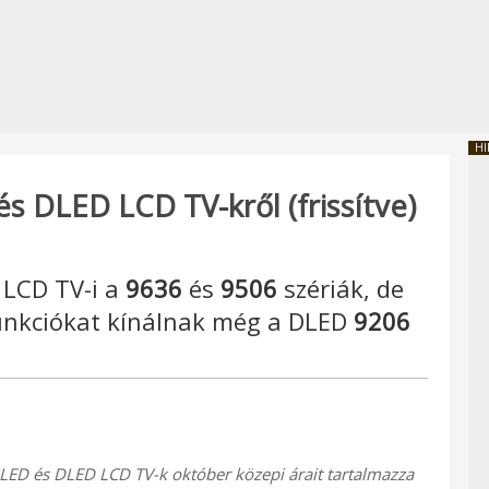
HI
és DLED LCD TV-kről (frissítve)
LCD TV-i a
9636
és
9506
szériák, de
nkciókat kínálnak még a DLED
9206
ED és DLED LCD TV-k október közepi árait tartalmazza