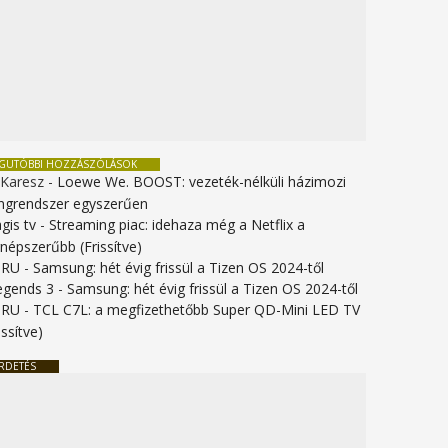
EGUTÓBBI HOZZÁSZÓLÁSOK
 Karesz
-
Loewe We. BOOST: vezeték-nélküli házimozi
ngrendszer egyszerűen
gis tv
-
Streaming piac: idehaza még a Netflix a
gnépszerűbb (Frissítve)
URU
-
Samsung: hét évig frissül a Tizen OS 2024-től
legends 3
-
Samsung: hét évig frissül a Tizen OS 2024-től
URU
-
TCL C7L: a megfizethetőbb Super QD-Mini LED TV
issítve)
RDETÉS