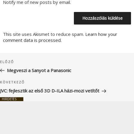
Notify me of new posts by email.
This site uses Akismet to reduce spam.
Learn how your
comment data is processed.
Bejegyzés
Korábbi
ELŐZŐ
navigáció
bejegyzés
Megveszi a Sanyot a Panasonic
Következő
KÖVETKEZŐ
bejegyzés
JVC: fejlesztik az első 3D D-ILA házi-mozi vetítőt
HIRDETÉS