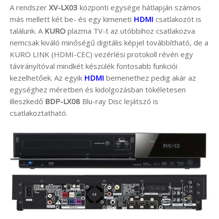
A rendszer
XV-LX03
központi egysége hátlapján számos
más mellett két be- és egy kimeneti
HDMI
csatlakozót is
találunk. A
KURO
plazma TV-t az utóbbihoz csatlakozva
nemcsak kiváló minőségű digitális képjel továbbítható, de a
KURO LINK (HDMI-CEC) vezérlési protokoll révén egy
távirányítóval mindkét készülék fontosabb funkciói
kezelhetőek. Az egyik
HDMI
bemenethez pedig akár az
egységhez méretben és kidolgozásban tökéletesen
illeszkedő
BDP-LX08
Blu-ray Disc lejátszó is
csatlakoztatható.