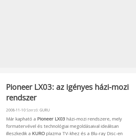
Pioneer LX03: az igényes házi-mozi
rendszer
Beküldve:
2008-11-10
Szerző:
GURU
Már kapható a
Pioneer LX03
házi-mozi rendszere, mely
formatervével és technológiai megoldásaival ideálisan
illeszkedik a
KURO
plazma TV-khez és a Blu-ray Disc-en