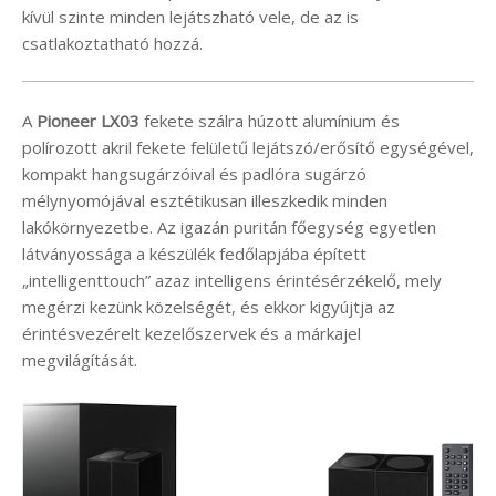
kívül szinte minden lejátszható vele, de az is
csatlakoztatható hozzá.
A
Pioneer LX03
fekete szálra húzott alumínium és
polírozott akril fekete felületű lejátszó/erősítő egységével,
kompakt hangsugárzóival és padlóra sugárzó
mélynyomójával esztétikusan illeszkedik minden
lakókörnyezetbe. Az igazán puritán főegység egyetlen
látványossága a készülék fedőlapjába épített
„intelligenttouch” azaz intelligens érintésérzékelő, mely
megérzi kezünk közelségét, és ekkor kigyújtja az
érintésvezérelt kezelőszervek és a márkajel
megvilágítását.