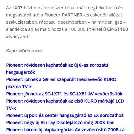
Az
LX03
házi-mozi rendszer tehát már megtekinthető és
megvásárolható a
Pioneer PARTNER
kereskedői hálózat
szaküzleteiben, ráadásul decemberben – ha minden igaz –
ajándékba adják majd hozzá a 100.000 Ft értékű
CP-ST100
állványpárt.
Kapcsolódó linkek:
Pioneer: rövidesen kaphatóak az új 8-as sorozatú
hangsugárzók
Pioneer: jönnek a G9-es szeparált médiavevős KURO
plazma TV-k
Pioneer: jönnek az SC-LX71 és SC-LX81 AV vevőerősítők
Pioneer: rövidesen kaphatóak az első KURO márkájú LCD
TV-k
Pioneer: új polc és center hangsugárzó az EX sorozathoz
Pioneer: négy új Blu-ray Disc lejátszó még 2008-ban
Pioneer: három új alapkategóriás AV vevőerősítő 2008-ra