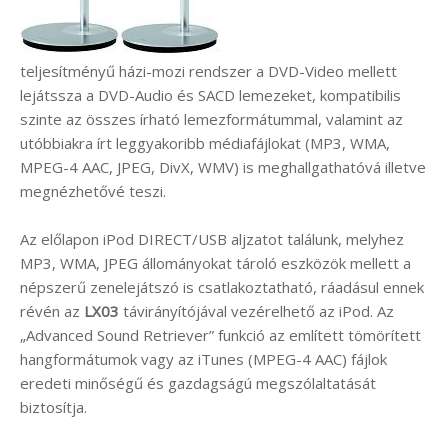
teljesítményű házi-mozi rendszer a DVD-Video mellett
lejátssza a DVD-Audio és SACD lemezeket, kompatibilis
szinte az összes írható lemezformátummal, valamint az
utóbbiakra írt leggyakoribb médiafájlokat (MP3, WMA,
MPEG-4 AAC, JPEG, DivX, WMV) is meghallgathatóvá illetve
megnézhetővé teszi.
Az előlapon iPod DIRECT/USB aljzatot találunk, melyhez
MP3, WMA, JPEG állományokat tároló eszközök mellett a
népszerű zenelejátszó is csatlakoztatható, ráadásul ennek
révén az
LX03
távirányítójával vezérelhető az iPod. Az
„Advanced Sound Retriever” funkció az említett tömörített
hangformátumok vagy az iTunes (MPEG-4 AAC) fájlok
eredeti minőségű és gazdagságú megszólaltatását
biztosítja.