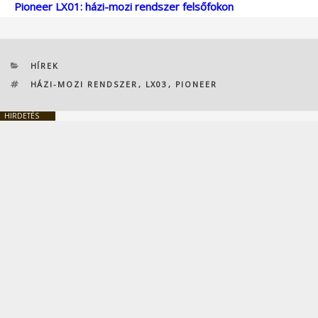
Pioneer LX01: házi-mozi rendszer felsőfokon
KATEGÓRIÁK
HÍREK
CÍMKÉK
HÁZI-MOZI RENDSZER
,
LX03
,
PIONEER
HIRDETÉS