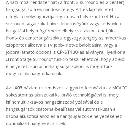
A házi-mozi rendszer hat (2 front, 2 surround és 2 center)
hangsugárzója és mindössze egy A4-es lap felületét
elfoglaló mélysugárzója rugalmasan helyezhető el. Ha a
surround sugárzókat nincs lehetőségünk vagy kedvünk a
hallgatási hely mögé/mellé elhelyezni, akkor tehetjük a
front- és centersugárzókkal egy-egy tengely szimmetrikus
csoportot alkotva a TV jobb- illetve baloldalára, vagy a
jobbra látható opcionális
CP-ST100
-as állványra. Ilyenkor a
„Front Stage Surround” funkció teszi lehetővé, hogy az elől
elhelyezett surround hangsugárzókból is mögöttünk
megszólaló hangot kapjunk.
Az
LX03
házi-mozi rendszert a gyártó felruházta az MCACC
sokcsatornás akusztikai kalibráló technológiával is, mely
kifinomult 7-sávos hangszínszabályzásával és a
hangsugárzók csatorna-beállításaival automatikusan a
szoba akusztikájához és a hangsugárzók elhelyezéséhez
optimalizált hangteret állít elő.