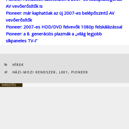
AV vevőerősítők is
Pioneer: már kaphatóak az új 2007-es belépőszintű AV
vevőerősítők
Pioneer: 2007-es HDD/DVD felvevők 1080p felskálázással
Pioneer: a 8. generációs plazmák a „világ legjobb
síkpaneles TV-i”
KATEGÓRIÁK
HÍREK
CÍMKÉK
HÁZI-MOZI RENDSZER
,
LX01
,
PIONEER
HIRDETÉS