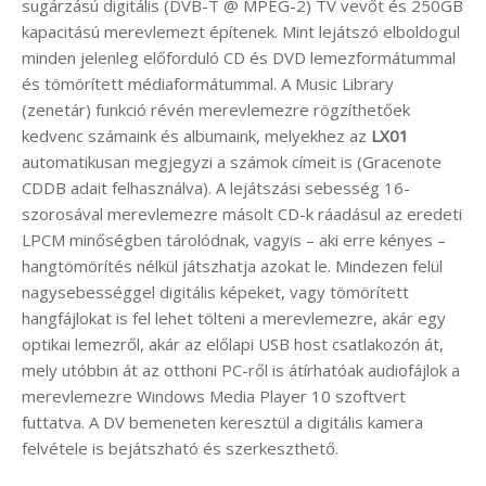
sugárzású digitális (DVB-T @ MPEG-2) TV vevőt és 250GB
kapacitású merevlemezt építenek. Mint lejátszó elboldogul
minden jelenleg előforduló CD és DVD lemezformátummal
és tömörített médiaformátummal. A Music Library
(zenetár) funkció révén merevlemezre rögzíthetőek
kedvenc számaink és albumaink, melyekhez az
LX01
automatikusan megjegyzi a számok címeit is (Gracenote
CDDB adait felhasználva). A lejátszási sebesség 16-
szorosával merevlemezre másolt CD-k ráadásul az eredeti
LPCM minőségben tárolódnak, vagyis – aki erre kényes –
hangtömörítés nélkül játszhatja azokat le. Mindezen felül
nagysebességgel digitális képeket, vagy tömörített
hangfájlokat is fel lehet tölteni a merevlemezre, akár egy
optikai lemezről, akár az előlapi USB host csatlakozón át,
mely utóbbin át az otthoni PC-ről is átírhatóak audiofájlok a
merevlemezre Windows Media Player 10 szoftvert
futtatva. A DV bemeneten keresztül a digitális kamera
felvétele is bejátszható és szerkeszthető.