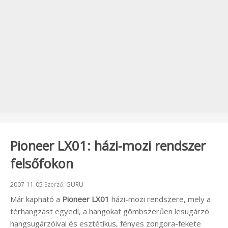
Pioneer LX01: házi-mozi rendszer
felsőfokon
Beküldve:
2007-11-05
Szerző:
GURU
Már kapható a
Pioneer
LX01
házi-mozi rendszere, mely a
térhangzást egyedi, a hangokat gömbszerűen lesugárzó
hangsugárzóival és esztétikus, fényes zongora-fekete