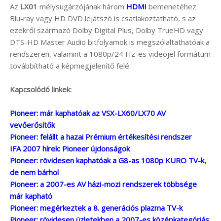
Az
LX01
mélysugárzójának három
HDMI
bemenetéhez
Blu-ray vagy HD DVD lejátszó is csatlakoztatható, s az
ezekről származó Dolby Digital Plus, Dolby TrueHD vagy
DTS-HD Master Audio bitfolyamok is megszólaltathatóak a
rendszeren, valamint a 1080p/24 Hz-es videojel formátum
továbbítható a képmegjelenítő felé.
Kapcsolódó linkek:
Pioneer: már kaphatóak az VSX-LX60/LX70 AV
vevőerősítők
Pioneer: felállt a hazai Prémium értékesítési rendszer
IFA 2007 hírek: Pioneer újdonságok
Pioneer: rövidesen kaphatóak a G8-as 1080p KURO TV-k,
de nem bárhol
Pioneer: a 2007-es AV házi-mozi rendszerek többsége
már kapható
Pioneer: megérkeztek a 8. generációs plazma TV-k
Pioneer: rövidesen üzletekben a 2007-es középkategóriás