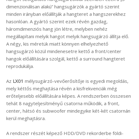
dimenzionálisan alakú” hangsugárzók a gyártó szerint
minden irányban előállítják a hangteret a hangszerekhez
hasonlóan. A gyártó szerint ezek révén gazdag,
háromdimenziós hang jön létre, melyben nehéz
megállapítani melyik hangot melyik hangsugárzó állítja elő.
A négy, kis méretük miatt könnyen elhelyezhető
hangsugárzó közül mindenesetre kettő a front/center
hangok előállítására szolgál, kettő a surround hangteret
reprodukálja.
Az
LX01
mélysugárzó-vevőerősítője is egyedi megoldás,
mely kéttős meghajtása révén a kisfrekvenciák még
erőteljesebb előállítására képes. A rendszerben összesen
tehát 8 nagyteljesítményű csatorna működik, a front,
center, hátsó és subwoofer mindegyike két-két csatornán
kerül meghajtásra.
A rendszer részét képező HDD/DVD rekorderbe földi-