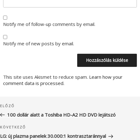
Notify me of follow-up comments by email.
Notify me of new posts by email.
This site uses Akismet to reduce spam.
Learn how your
comment data is processed.
Bejegyzés
Korábbi
ELŐZŐ
navigáció
bejegyzés
100 dollár alatt a Toshiba HD-A2 HD DVD lejátszó
Következő
KÖVETKEZŐ
bejegyzés
LG: új plazma panelek 30.000:1 kontrasztaránnyal