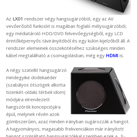
Az
LX01
rendszer négy hangsugárzóból, egy az AV
vevőerősítő funkcióit is magában foglaló mélysugárzóból,
egy médiatároló HDD/DVD felvevőegységből, egy LCD
érintőképernyős távirányítóból és egy külön kijelzőből áll. A
rendszer elemeinek összekötéséhez szükséges minden
kábel megtalálható a csomagolásban, még egy
HDMI
is.
A négy szatellit hangsugárzó
mindegyike dodekaéder
(szabályos ötszögek alkotta
tizenkét-oldalú térbeli idom)
módjára elrendezett
hangszórók koncepciójára
épül, melynek révén azok
gömbszerűen, azaz minden irányban sugározzák a hangot.
A hagyományos, magasabb frekvenciákon már irányított
hangot szolgáltató hangsugárzókkal szemben ezek a „3-