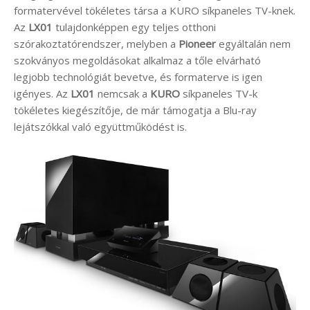
formatervével tökéletes társa a KURO síkpaneles TV-knek.
Az
LX01
tulajdonképpen egy teljes otthoni
szórakoztatórendszer, melyben a
Pioneer
egyáltalán nem
szokványos megoldásokat alkalmaz a tőle elvárható
legjobb technológiát bevetve, és formaterve is igen
igényes. Az
LX01
nemcsak a
KURO
síkpaneles TV-k
tökéletes kiegészítője, de már támogatja a Blu-ray
lejátszókkal való együttműködést is.