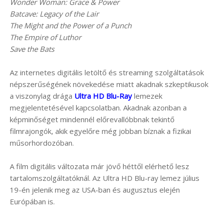
Wonder Woman: Grace & Power
Batcave: Legacy of the Lair
The Might and the Power of a Punch
The Empire of Luthor
Save the Bats
Az internetes digitális letöltő és streaming szolgáltatások
népszerűségének növekedése miatt akadnak szkeptikusok
a viszonylag drága
Ultra HD Blu-Ray
lemezek
megjelentetésével kapcsolatban. Akadnak azonban a
képminőséget mindennél előrevallóbbnak tekintő
filmrajongók, akik egyelőre még jobban bíznak a fizikai
műsorhordozóban.
A film digitális változata már jövő héttől elérhető lesz
tartalomszolgáltatóknál. Az Ultra HD Blu-ray lemez július
19-én jelenik meg az USA-ban és augusztus elején
Európában is.