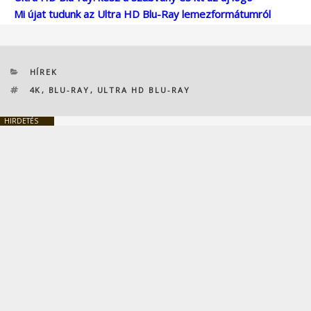
Mi újat tudunk az Ultra HD Blu-Ray lemezformátumról
KATEGÓRIÁK
HÍREK
CÍMKÉK
4K
,
BLU-RAY
,
ULTRA HD BLU-RAY
HIRDETÉS