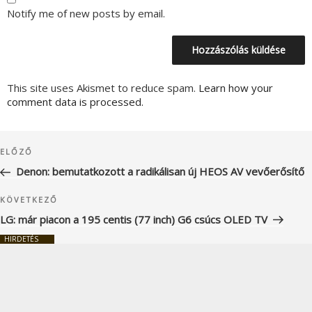
Notify me of new posts by email.
This site uses Akismet to reduce spam.
Learn how your
comment data is processed.
Bejegyzés
Korábbi
ELŐZŐ
navigáció
bejegyzés
Denon: bemutatkozott a radikálisan új HEOS AV vevőerősítő
Következő
KÖVETKEZŐ
bejegyzés
LG: már piacon a 195 centis (77 inch) G6 csúcs OLED TV
HIRDETÉS