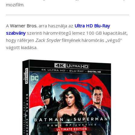
mozifilm.
A
Warner Bros.
arra használja az
Ultra HD Blu-Ray
szabvány
szerinti háromrétegű lemez 100 GB kapacitását,
hogy ráférjen
Zack Snyder
filmjének háromórás „végső”
vágott kiadása.