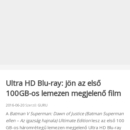
Ultra HD Blu-ray: jön az első
100GB-os lemezen megjelenő film
Beküldve:
2016-06-20
Szerző:
GURU
A
Batman V Superman: Dawn of Justice (Batman Superman
ellen – Az igazság hajnala) Ultimate Edition
lesz az első 100
GB-os háromrétegű lemezen megjelenő Ultra HD Blu-ray