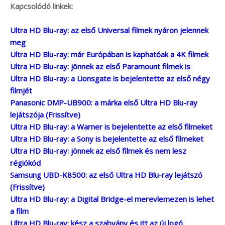
Kapcsolódó linkek:
Ultra HD Blu-ray: az első Universal filmek nyáron jelennek
meg
Ultra HD Blu-ray: már Európában is kaphatóak a 4K filmek
Ultra HD Blu-ray: jönnek az első Paramount filmek is
Ultra HD Blu-ray: a Lionsgate is bejelentette az első négy
filmjét
Panasonic DMP-UB900: a márka első Ultra HD Blu-ray
lejátszója (Frissítve)
Ultra HD Blu-ray: a Warner is bejelentette az első filmeket
Ultra HD Blu-ray: a Sony is bejelentette az első filmeket
Ultra HD Blu-ray: jönnek az első filmek és nem lesz
régiókód
Samsung UBD-K8500: az első Ultra HD Blu-ray lejátszó
(Frissítve)
Ultra HD Blu-ray: a Digital Bridge-el merevlemezen is lehet
a film
Ultra HD Blu-ray: kész a szabvány és itt az új logó