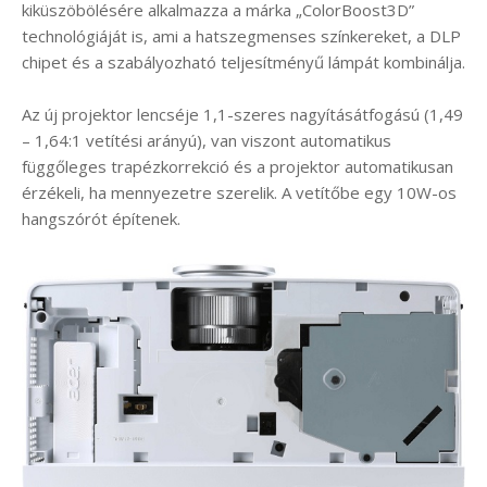
kiküszöbölésére alkalmazza a márka „ColorBoost3D”
technológiáját is, ami a hatszegmenses színkereket, a DLP
chipet és a szabályozható teljesítményű lámpát kombinálja.
Az új projektor lencséje 1,1-szeres nagyításátfogású (1,49
– 1,64:1 vetítési arányú), van viszont automatikus
függőleges trapézkorrekció és a projektor automatikusan
érzékeli, ha mennyezetre szerelik. A vetítőbe egy 10W-os
hangszórót építenek.