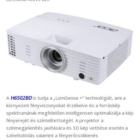
A
H6502BD
is tudja a „LumiSense +” technológiát, ami a
környezeti fényviszonyokat érzékelve és a forráskép
spektrumának megfelelően intelligensen optimalizálja a kép
fényerejét és színtelítettségét. A projektor a
színmegjelenítés javítására és 3D kép vetítése esetén a
színeltolódás valamint a fényerőcsökkenés