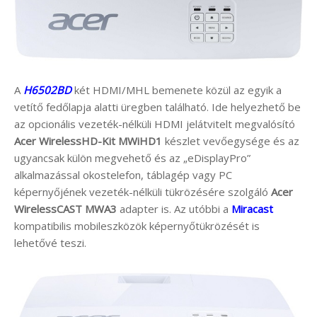
A
H6502BD
két HDMI/MHL bemenete közül az egyik a
vetítő fedőlapja alatti üregben található. Ide helyezhető be
az opcionális vezeték-nélküli HDMI jelátvitelt megvalósító
Acer WirelessHD-Kit MWiHD1
készlet vevőegysége és az
ugyancsak külön megvehető és az „eDisplayPro”
alkalmazással okostelefon, táblagép vagy PC
képernyőjének vezeték-nélküli tükrözésére szolgáló
Acer
WirelessCAST MWA3
adapter is. Az utóbbi a
Miracast
kompatibilis mobileszközök képernyőtükrözését is
lehetővé teszi.