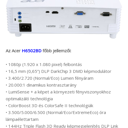
Az Acer
H6502BD
főbb jellemzői:
• 1080p (1.920 x 1.080 pixel) felbontás
• 16,5 mm (0,65”) DLP DarkChip 3 DMD képmodulátor
• 3.400/2.720 (Normal/Eco) Lumen fényáram
• 20.000:1 dinamikus kontrasztarány
• LumiSense + a képet a környezeti fényviszonyokhoz
optimalizáló technológia
• ColorBoost 3D és ColorSafe II technológiák
• 3.500/5.000/6.500 (Normal/Eco/ExtremeEco) óra
lámpaélettartam
• 144Hz Triple Flash 3D Ready képmegjelenítés DLP Link