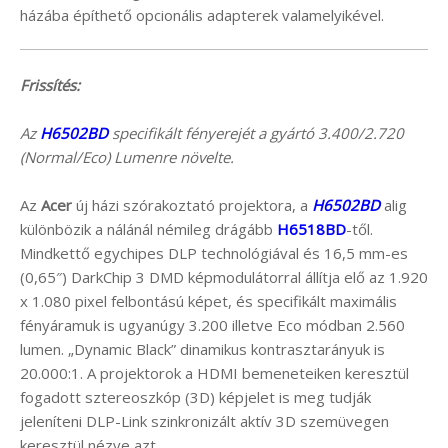
házába építhető opcionális adapterek valamelyikével.
Frissítés:
Az
H6502BD
specifikált fényerejét a gyártó 3.400/2.720
(Normal/Eco) Lumenre növelte.
Az
Acer
új házi szórakoztató projektora, a
H6502BD
alig
különbözik a nálánál némileg drágább
H6518BD
-től.
Mindkettő egychipes DLP technológiával és 16,5 mm-es
(0,65″) DarkChip 3 DMD képmodulátorral állítja elő az 1.920
x 1.080 pixel felbontású képet, és specifikált maximális
fényáramuk is ugyanúgy 3.200 illetve Eco módban 2.560
lumen. „Dynamic Black” dinamikus kontrasztarányuk is
20.000:1. A projektorok a HDMI bemeneteiken keresztül
fogadott sztereoszkóp (3D) képjelet is meg tudják
jeleníteni DLP-Link szinkronizált aktív 3D szemüvegen
keresztül nézve azt.