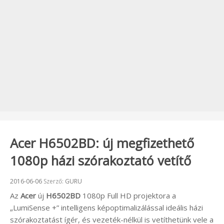
Acer H6502BD: új megfizethető
1080p házi szórakoztató vetítő
Beküldve:
2016-06-06
Szerző:
GURU
Az
Acer
új
H6502BD
1080p Full HD projektora a
„LumiSense +” intelligens képoptimalizálással ideális házi
szórakoztatást ígér, és vezeték-nélkül is vetíthetünk vele a