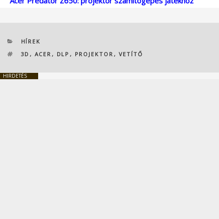
Acer Predator Z650: projektor számítógépes játékhoz
KATEGÓRIÁK
HÍREK
CÍMKÉK
3D
,
ACER
,
DLP
,
PROJEKTOR
,
VETÍTŐ
HIRDETÉS