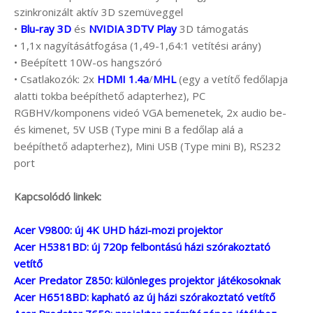
szinkronizált aktív 3D szemüveggel
•
Blu-ray 3D
és
NVIDIA 3DTV Play
3D támogatás
• 1,1x nagyításátfogása (1,49-1,64:1 vetítési arány)
• Beépített 10W-os hangszóró
• Csatlakozók: 2x
HDMI 1.4a
/
MHL
(egy a vetítő fedőlapja
alatti tokba beépíthető adapterhez), PC
RGBHV/komponens videó VGA bemenetek, 2x audio be-
és kimenet, 5V USB (Type mini B a fedőlap alá a
beépíthető adapterhez), Mini USB (Type mini B), RS232
port
Kapcsolódó linkek:
Acer V9800: új 4K UHD házi-mozi projektor
Acer H5381BD: új 720p felbontású házi szórakoztató
vetítő
Acer Predator Z850: különleges projektor játékosoknak
Acer H6518BD: kapható az új házi szórakoztató vetítő