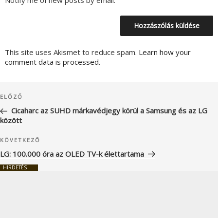
This site uses Akismet to reduce spam.
Learn how your
comment data is processed.
Bejegyzés
Korábbi
ELŐZŐ
navigáció
bejegyzés
Cicaharc az SUHD márkavédjegy körül a Samsung és az LG
között
Következő
KÖVETKEZŐ
bejegyzés
LG: 100.000 óra az OLED TV-k élettartama
HIRDETÉS