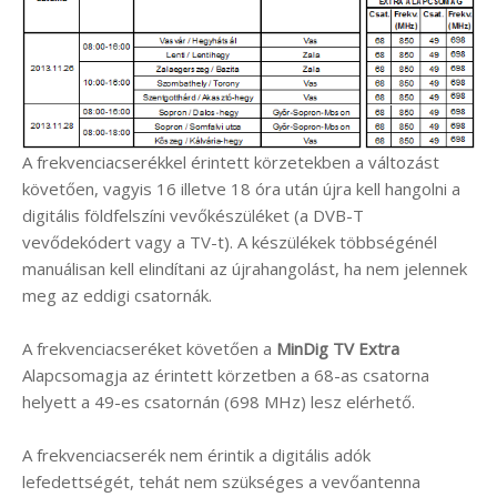
A frekvenciacserékkel érintett körzetekben a változást
követően, vagyis 16 illetve 18 óra után újra kell hangolni a
digitális földfelszíni vevőkészüléket (a DVB-T
vevődekódert vagy a TV-t). A készülékek többségénél
manuálisan kell elindítani az újrahangolást, ha nem jelennek
meg az eddigi csatornák.
A frekvenciacseréket követően a
MinDig TV Extra
Alapcsomagja az érintett körzetben a 68-as csatorna
helyett a 49-es csatornán (698 MHz) lesz elérhető.
A frekvenciacserék nem érintik a digitális adók
lefedettségét, tehát nem szükséges a vevőantenna