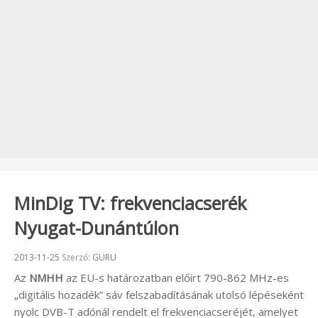
MinDig TV: frekvenciacserék
Nyugat-Dunántúlon
Beküldve:
2013-11-25
Szerző:
GURU
Az
NMHH
az EU-s határozatban előírt 790-862 MHz-es
„digitális hozadék” sáv felszabadításának utolsó lépéseként
nyolc DVB-T adónál rendelt el frekvenciacseréjét, amelyet