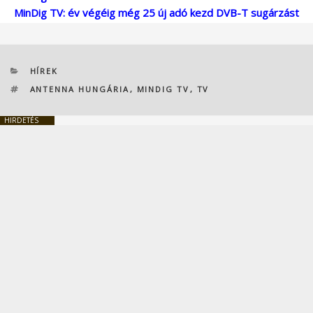
MinDig TV: év végéig még 25 új adó kezd DVB-T sugárzást
KATEGÓRIÁK
HÍREK
CÍMKÉK
ANTENNA HUNGÁRIA
,
MINDIG TV
,
TV
HIRDETÉS