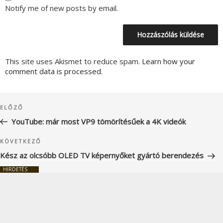
Notify me of new posts by email.
This site uses Akismet to reduce spam.
Learn how your
comment data is processed.
Bejegyzés
Korábbi
ELŐZŐ
navigáció
bejegyzés
YouTube: már most VP9 tömörítésűek a 4K videók
Következő
KÖVETKEZŐ
bejegyzés
Kész az olcsóbb OLED TV képernyőket gyártó berendezés
HIRDETÉS