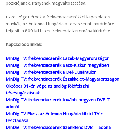
pozíciójának, irányának megváltoztatása.
Ezzel véget érnek a frekvenciacserékkel kapcsolatos
munkák, az Antenna Hungária a terv szerinti határidőre
teljesíti a 800 MHz-es frekvenciatartomány kiürítését.
Kapcsolódó linkek:
MinDig TV: frekvenciacserék Észak-Magyarországon
MinDig TV: frekvenciacserék Bács-Kiskun megyében
MinDig TV: frekvenciacserék a Dél-Dunántúlon
MinDig TV: frekvenciacserék Északkelet-Magyarországon
Október 31-én vége az analóg földfelszíni
tévésugárzásnak
MinDig TV: frekvenciacserék további negyven DVB-T
adónál
MinDig TV Plusz: az Antenna Hungária hibrid TV-s
tesztadása
MinDig TV: frekvenciacserék tizenkilenc DVB-T adónál