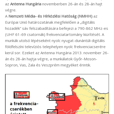
az
Antenna Hungária
novemberben 26-án és 28-án hajt
végre.
A
Nemzeti Média- és Hírközlési Hatóság (NMHH)
az
Európai Unió határozatának megfelelően a „digitális
hozadék” sáv felszabadítására befejezi a 790-862 MHz-es
(UHF 61-69 csatornák) frekvenciatartomány kiürítését. A
munkák utolsó lépéseként nyolc nyugat-dunántúli digitális
földfelszíni televíziós telephelyen nyolc frekvenciacserére
kerül sor. Ezeket az Antenna Hungária 2013. november 26-
án és 28-án hajtja végre, a munkálatok Győr-Moson-
Sopron, Vas, Zala és Veszprém megyéket érintik.