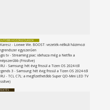
EGUTÓBBI HOZZÁSZÓLÁSOK
 Karesz
-
Loewe We. BOOST: vezeték-nélküli házimozi
ngrendszer egyszerűen
gis tv
-
Streaming piac: idehaza még a Netflix a
gnépszerűbb (Frissítve)
URU
-
Samsung: hét évig frissül a Tizen OS 2024-től
legends 3
-
Samsung: hét évig frissül a Tizen OS 2024-től
URU
-
TCL C7L: a megfizethetőbb Super QD-Mini LED TV
issítve)
RDETÉS