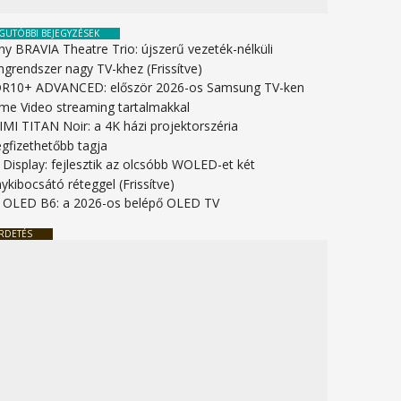
GUTÓBBI BEJEGYZÉSEK
ny BRAVIA Theatre Trio: újszerű vezeték-nélküli
ngrendszer nagy TV-khez (Frissítve)
R10+ ADVANCED: először 2026-os Samsung TV-ken
ime Video streaming tartalmakkal
IMI TITAN Noir: a 4K házi projektorszéria
gfizethetőbb tagja
 Display: fejlesztik az olcsóbb WOLED-et két
ykibocsátó réteggel (Frissítve)
 OLED B6: a 2026-os belépő OLED TV
RDETÉS