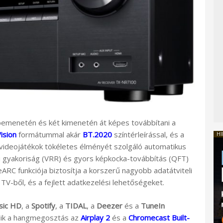
 bemenetén és két kimenetén át képes továbbítani a
ision
formátummal akár
BT.2020
színtérleírással, és a
HI
videojátékok tökéletes élményét szolgáló automatikus
i gyakoriság (VRR) és gyors képkocka-továbbítás (QFT)
ARC funkciója biztosítja a korszerű nagyobb adatátviteli
-ből, és a fejlett adatkezelési lehetőségeket.
sic HD
, a
Spotify
, a
TIDAL
, a
Deezer
és a
TuneIn
ödik a hangmegosztás az
Airplay 2
és a
Chromecast Built-