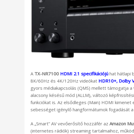
A
TX-NR7100
HDMI 2.1 specifikációjú
hat hátlapi
8K/60Hz és 4K/120Hz videókat
HDR10+, Dolby V
gyors médiakapcsolás (QMS) mellett támogatja a 
alacsony késésű mód (ALLM), változó képfrissítés
funkciókat is. Az elsődleges (Main) HDMI kimenet e
sebességet igénylő hangformátumok fogadását a TV
A „Smart” AV vevőerősítő hozzáfér az
Amazon Mu
(internetes rádiók) streaming tartalmaihoz, műk