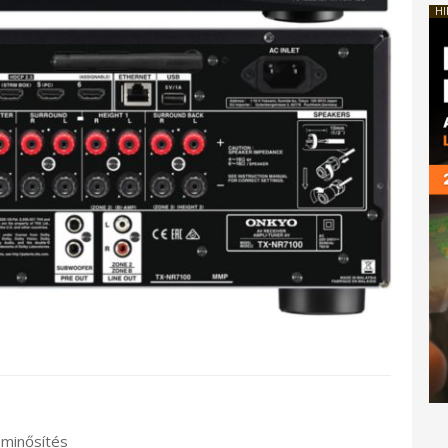
HI
 minősítés