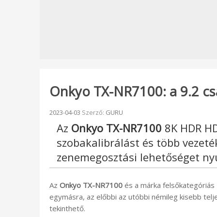
Onkyo TX-NR7100: a 9.2 cs
Beküldve:
2023-04-03
Szerző:
GURU
Az
Onkyo TX-NR7100
8K HDR HD
szobakalibrálást és több vezeté
zenemegosztási lehetőséget nyú
Az
Onkyo TX-NR7100
és a márka felsőkategóriás
egymásra, az előbbi az utóbbi némileg kisebb telj
tekinthető.