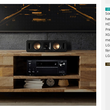
LE
So
ha
HD
Pr
XG
me
LG
fén
LG
HI