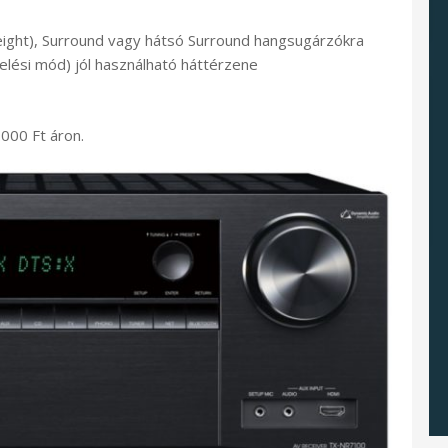
eight), Surround vagy hátsó Surround hangsugárzókra
lési mód) jól használható háttérzene
000 Ft áron.