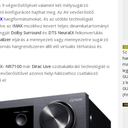
 9 végerősítőjével valamint két mélysugárzó
zó konfigurációt hajthat meg. Az AV vevőerősítő
:X
hangformátumokat, és az utóbbi technológiát
lve az
IMAX
mozikhoz kevert teljes dinamikatartományt
angját
Dolby Surround
és
DTS Neural:X
felkonvertálás
alizer
eljárás a mennyezeti vagy mennyezetre sugárzó
rnás hangrendszeren állít elő virtuális térhatású és
L
Sz
ha
ma
X-
NR7100
már
Dirac Live
szobakalibráló technológiát is
le
V vevőerősítővel azonos helyi hálózathoz csatlakozó
G
 el.
z 
G
(Fr
HI