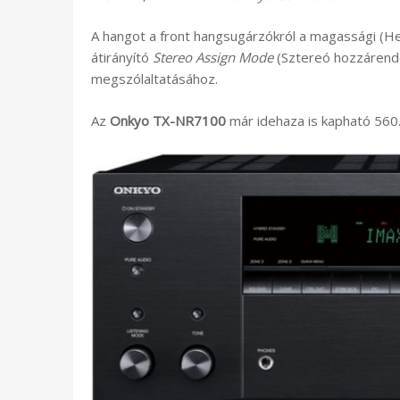
A hangot a front hangsugárzókról a magassági (H
átirányító
Stereo Assign Mode
(Sztereó hozzárende
megszólaltatásához.
Az
Onkyo TX-NR7100
már idehaza is kapható 560.