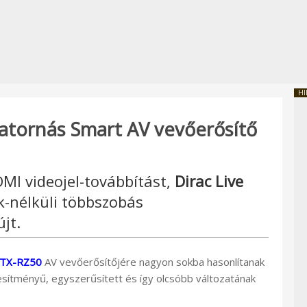
HI
atornás Smart AV vevőerősítő
MI videojel-továbbítást,
Dirac Live
k-nélküli többszobás
jt.
TX-RZ50
AV vevőerősítőjére nagyon sokba hasonlítanak
esítményű, egyszerűsített és így olcsóbb változatának