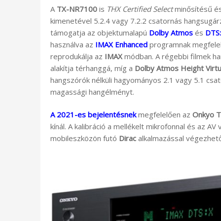
A
TX-NR7100
is
THX Certified Select
minősítésű és
kimenetével 5.2.4 vagy 7.2.2 csatornás hangsugár
támogatja az objektumalapú
Dolby Atmos
és
DTS
használva az
IMAX Enhanced
programnak megfele
reprodukálja az
IMAX
módban. A régebbi filmek h
alakítja térhanggá, míg a
Dolby Atmos Height Virtu
hangszórók nélküli hagyományos 2.1 vagy 5.1 csato
magassági hangélményt.
A 2021-es bejelentésnek
megfelelően az
Onkyo T
kínál. A kalibráció a mellékelt mikrofonnal és az A
mobileszközön futó
Dirac
alkalmazással végezhető