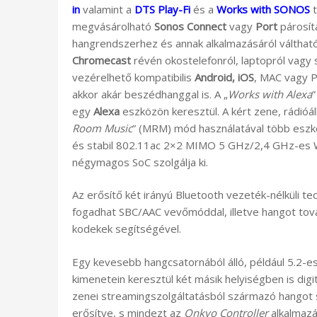
in
valamint a
DTS Play-Fi
és a
Works with SONOS
t
megvásárolható
Sonos Connect
vagy
Port
párosít
hangrendszerhez és annak alkalmazásáról válthat
Chromecast
révén okostelefonról, laptopról vagy
vezérelhető kompatibilis
Android,
iOS
, MAC vagy P
akkor akár beszédhanggal is. A „
Works with Alexa
”
egy
Alexa
eszközön keresztül. A kért zene, rádióá
Room Music
” (MRM) mód használatával több eszkö
és stabil 802.11ac 2×2 MIMO 5 GHz/2,4 GHz-es W
négymagos SoC szolgálja ki.
Az erősítő két irányú Bluetooth vezeték-nélküli tec
fogadhat SBC/AAC vevőmóddal, illetve hangot tová
kodekek segítségével.
Egy kevesebb hangcsatornából álló, például 5.2-e
kimenetein keresztül két másik helyiségben is digi
zenei streamingszolgáltatásból származó hangot 
erősítve, s mindezt az
Onkyo Controller
alkalmazá