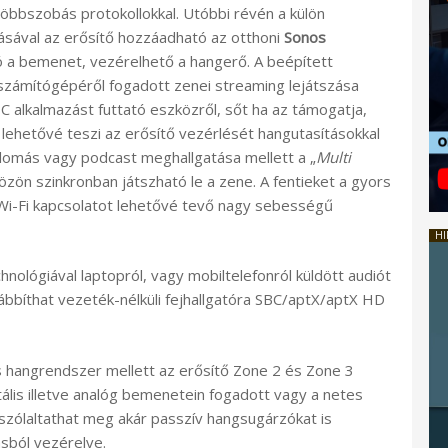
öbbszobás protokollokkal. Utóbbi révén a külön
ásával az erősítő hozzáadható az otthoni
Sonos
ó a bemenet, vezérelhető a hangerő. A beépített
 számítógépéről fogadott zenei streaming lejátszása
C alkalmazást futtató eszközről, sőt ha az támogatja,
 lehetővé teszi az erősítő vezérlését hangutasításokkal
llomás vagy podcast meghallgatása mellett a „
Multi
zön szinkronban játszható le a zene. A fentieket a gyors
i-Fi kapcsolatot lehetővé tevő nagy sebességű
HI
hnológiával laptopról, vagy mobiltelefonról küldött audiót
bbíthat vezeték-nélküli fejhallgatóra SBC/aptX/aptX HD
s hangrendszer mellett az erősítő Zone 2 és Zone 3
tális illetve analóg bemenetein fogadott vagy a netes
szólaltathat meg akár passzív hangsugárzókat is
sból vezérelve.