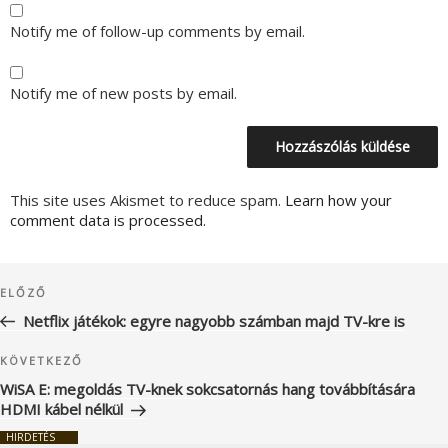
Notify me of follow-up comments by email.
Notify me of new posts by email.
This site uses Akismet to reduce spam.
Learn how your
comment data is processed.
Bejegyzés
Korábbi
ELŐZŐ
navigáció
bejegyzés
Netflix játékok: egyre nagyobb számban majd TV-kre is
Következő
KÖVETKEZŐ
bejegyzés
WiSA E: megoldás TV-knek sokcsatornás hang továbbítására
HDMI kábel nélkül
HIRDETÉS