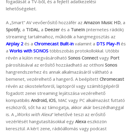
fogadását a TV-ből, és a fejlett adatkezelési
lehetőségeket.
A „Smart” AV vevőerősítő hozzáfér az
Amazon Music HD
, a
Spotify
, a
TIDAL
, a
Deezer
és a
TuneIn
(internetes rádiók)
streaming tartalmaihoz, működik a hangmegosztás az
Airplay 2
és a
Chromecast Built-in
valamint a
DTS Play-Fi
és
a
Works with SONOS
többszobás protokollokkal. Utóbbi
révén a külön megvásárolható
Sonos Connect
vagy
Port
párosításával az erősítő hozzáadható az otthoni
Sonos
hangrendszerhez és annak alkalmazásáról váltható a
bemenet, vezérelhető a hangerő. A beépített
Chromecast
révén az okostelefonról, laptopról vagy számítógépéről
fogadott zenei streaming lejátszása vezérelhető
kompatibilis
Android,
iOS
, MAC vagy PC alkalmazást futtató
eszközről, sőt ha az támogatja, akkor akár beszédhanggal
is. A „
Works with Alexa
” lehetővé teszi az erősítő
vezérlését hangutasításokkal egy
Alexa
eszközön
keresztül. A kért zene, rádióállomás vagy podcast