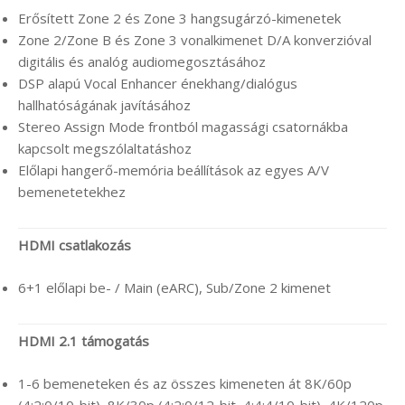
Erősített Zone 2 és Zone 3 hangsugárzó-kimenetek
Zone 2/Zone B és Zone 3 vonalkimenet D/A konverzióval
digitális és analóg audiomegosztásához
DSP alapú Vocal Enhancer énekhang/dialógus
hallhatóságának javításához
Stereo Assign Mode frontból magassági csatornákba
kapcsolt megszólaltatáshoz
Előlapi hangerő-memória beállítások az egyes A/V
bemenetetekhez
HDMI csatlakozás
6+1 előlapi be- / Main (eARC), Sub/Zone 2 kimenet
HDMI 2.1 támogatás
1-6 bemeneteken és az összes kimeneten át 8K/60p
(4:2:0/10-bit), 8K/30p (4:2:0/12-bit, 4:4:4/10-bit), 4K/120p