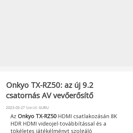
Onkyo TX-RZ50: az új 9.2
csatornás AV vevőerősítő
Beküldve:
2023-03-27
Szerző:
GURU
Az
Onkyo TX-RZ50
HDMI csatlakozásán 8K
HDR HDMI videojel-továbbítással és a
tökéletes játékélményt szolgáló