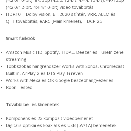
(4:2:0/12-bit, 4:4:4/10-bit) video továbbítás
HDR10+, Dolby Vision, BT.2020 színtér, VRR, ALLM és
QFT továbbítás; eARC (Main kimenet), HDCP 2.3
Smart funkciók
Amazon Music HD, Spotify, TIDAL, Deezer és TuneIn zenei
streaming
Többszobás hangrendszer Works with Sonos, Chromecast
Built-in, AirPlay 2 és DTS Play-Fi révén
Works with Alexa és OK Google beszédhangvezérlés
Roon Tested
További be- és kimenetek
Komponens és 2x kompozit videobemenet
Digitális optikai és koaxiális és USB (5V/1A) bemenetek