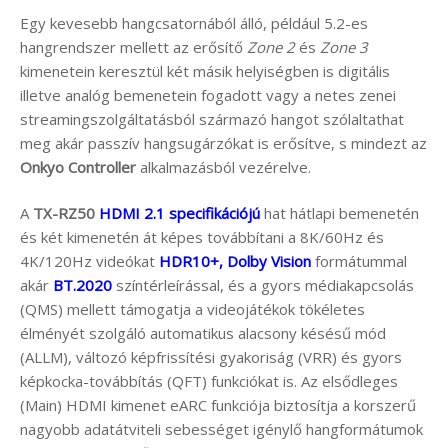
Egy kevesebb hangcsatornából álló, például 5.2-es
hangrendszer mellett az erősítő
Zone 2
és
Zone 3
kimenetein keresztül két másik helyiségben is digitális
illetve analóg bemenetein fogadott vagy a netes zenei
streamingszolgáltatásból származó hangot szólaltathat
meg akár passzív hangsugárzókat is erősítve, s mindezt az
Onkyo Controller
alkalmazásból vezérelve.
A
TX-RZ50
HDMI 2.1 specifikációjú
hat hátlapi bemenetén
és két kimenetén át képes továbbítani a 8K/60Hz és
4K/120Hz videókat
HDR10+, Dolby Vision
formátummal
akár
BT.2020
színtérleírással, és a gyors médiakapcsolás
(QMS) mellett támogatja a videojátékok tökéletes
élményét szolgáló automatikus alacsony késésű mód
(ALLM), változó képfrissítési gyakoriság (VRR) és gyors
képkocka-továbbítás (QFT) funkciókat is. Az elsődleges
(Main) HDMI kimenet eARC funkciója biztosítja a korszerű
nagyobb adatátviteli sebességet igénylő hangformátumok