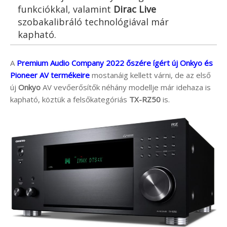
funkciókkal, valamint
Dirac Live
szobakalibráló technológiával már
kapható.
A
Premium Audio Company 2022 őszére
ígért új Onkyo és
Pioneer AV termékeire
mostanáig kellett várni, de az első
új
Onkyo
AV vevőerősítők néhány modellje már idehaza is
kapható, köztük a felsőkategóriás
TX-RZ50
is.