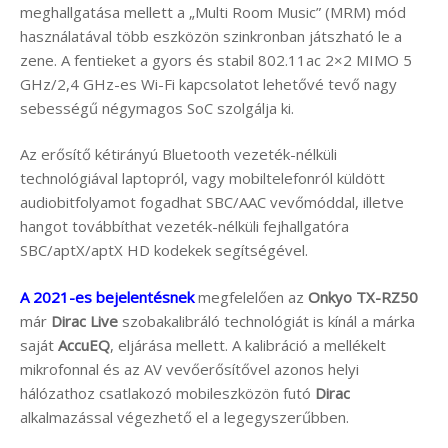
meghallgatása mellett a „Multi Room Music” (MRM) mód
használatával több eszközön szinkronban játszható le a
zene. A fentieket a gyors és stabil 802.11ac 2×2 MIMO 5
GHz/2,4 GHz-es Wi-Fi kapcsolatot lehetővé tevő nagy
sebességű négymagos SoC szolgálja ki.
Az erősítő kétirányú Bluetooth vezeték-nélküli
technológiával laptopról, vagy mobiltelefonról küldött
audiobitfolyamot fogadhat SBC/AAC vevőmóddal, illetve
hangot továbbíthat vezeték-nélküli fejhallgatóra
SBC/aptX/aptX HD kodekek segítségével.
A 2021-es bejelentésnek
megfelelően az
Onkyo TX-RZ50
már
Dirac Live
szobakalibráló technológiát is kínál a márka
saját
AccuEQ
, eljárása mellett. A kalibráció a mellékelt
mikrofonnal és az AV vevőerősítővel azonos helyi
hálózathoz csatlakozó mobileszközön futó
Dirac
alkalmazással végezhető el a legegyszerűbben.