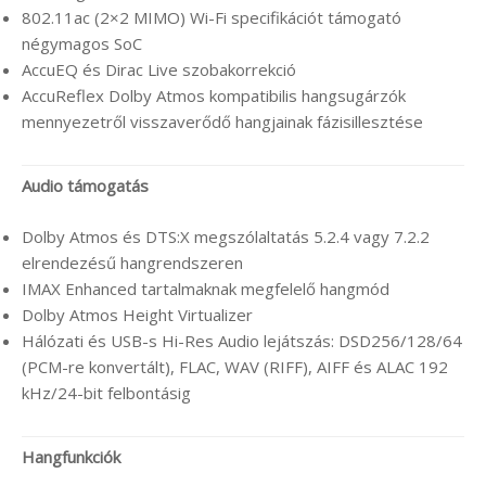
802.11ac (2×2 MIMO) Wi-Fi specifikációt támogató
négymagos SoC
AccuEQ és Dirac Live szobakorrekció
AccuReflex Dolby Atmos kompatibilis hangsugárzók
mennyezetről visszaverődő hangjainak fázisillesztése
Audio támogatás
Dolby Atmos és DTS:X megszólaltatás 5.2.4 vagy 7.2.2
elrendezésű hangrendszeren
IMAX Enhanced tartalmaknak megfelelő hangmód
Dolby Atmos Height Virtualizer
Hálózati és USB-s Hi-Res Audio lejátszás: DSD256/128/64
(PCM-re konvertált), FLAC, WAV (RIFF), AIFF és ALAC 192
kHz/24-bit felbontásig
Hangfunkciók