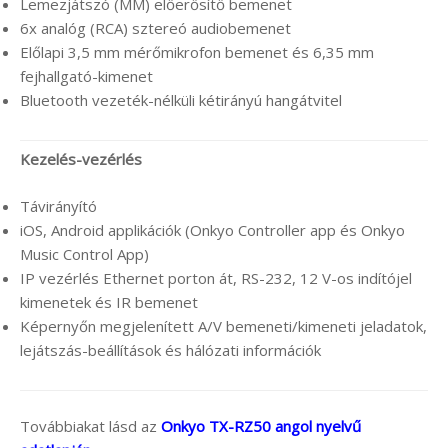
Lemezjátszó (MM) előerősítő bemenet
6x analóg (RCA) sztereó audiobemenet
Előlapi 3,5 mm mérőmikrofon bemenet és 6,35 mm
fejhallgató-kimenet
Bluetooth vezeték-nélküli kétirányú hangátvitel
Kezelés-vezérlés
Távirányító
iOS, Android applikációk (Onkyo Controller app és Onkyo
Music Control App)
IP vezérlés Ethernet porton át, RS-232, 12 V-os indítójel
kimenetek és IR bemenet
Képernyőn megjelenített A/V bemeneti/kimeneti jeladatok,
lejátszás-beállítások és hálózati információk
Továbbiakat lásd az
Onkyo TX-RZ50 angol nyelvű