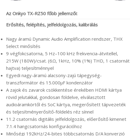
Az Onkyo TX-RZ50 főbb jellemzői:
Erősítés, felépítés, jelfeldolgozás, kalibrálás
Nagy áramú Dynamic Audio Amplification rendszer, THX
Select minősítés
9 végfokcsatorna, 5 Hz–100 kHz frekvencia-átvitellel,
215W (180W)/csat. (6Ω, 1kHz, 10% (1%) THD, 1 csatornát
hajtva) teljesítménnyel
Egyedi nagy-áramú alacsony-zajú tápegység-
transzformátor és 15.000µF kondenzátor
A zajok és zavarok csökkentése érekében HDMI kártya
rövid jelutakkal, gondosan földelve, elválasztott
audioáramkörtől és SoC kártya, megerősített tápvezeték
és teljesítményerősítő-földelés réz sínnel
11.2 csatornás digitális jelfeldolgozás, előerősítő kimenet
7.1.4 hangcsatornás konfigurációhoz
Minőségi 192kHz/24-bites többcsatornás D/A konverzió