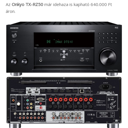
Az
Onkyo TX-RZ50
már idehaza is kapható 640.000 Ft
áron.