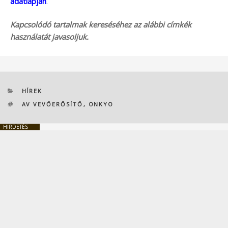
adatlapján
.
Kapcsolódó tartalmak kereséséhez az alábbi címkék
használatát javasoljuk.
KATEGÓRIÁK
HÍREK
CÍMKÉK
AV VEVŐERŐSÍTŐ
,
ONKYO
HIRDETÉS