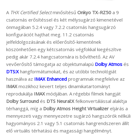
A
THX Certified Select
minősítésű
Onkyo
TX-RZ50
a 9
csatornás erősítéssel és két mélysugárzó kimenetével
önmagában 5.2.4 vagy 7.2.2 csatornás hangsugárzó
konfigurációt hajthat meg. 11.2 csatornás
jelfeldolgozásának és előerősítő-kimentének
köszönhetően egy kétcsatornás végfokkal kiegészítve
pedig akár 7.2.4 hangcsatornára is bővíthető. Az AV
vevőerősítő támogatja az objektumalapú
Dolby Atmos
és
DTS:X
hangformátumokat, és az utóbbi technológiát
használva az
IMAX Enhanced
programnak megfelelve az
IMAX
mozikhoz kevert teljes dinamikatartományt
reprodukálja
IMAX
módjában. A régebbi filmek hangját
Dolby Surround
és
DTS Neural:X
felkonvertálással alakítja
térhanggá, míg a
Dolby Atmos Height Virtualizer
eljárás a
mennyezeti vagy mennyezetre sugárzó hangszórók nélküli
hagyományos 2.1 vagy 5.1 csatornás hangrendszeren állít
elő virtuális térhatású és magassági hangélményt.